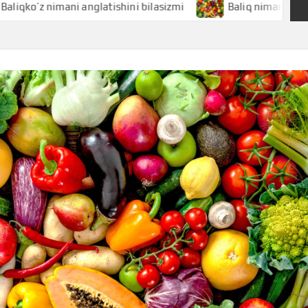
 nimani anglatishini bilasizmi
Baliq nimani anglatishini b