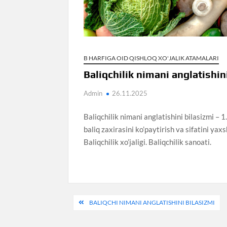
B HARFIGA OID QISHLOQ XO'JALIK ATAMALARI
Baliqchilik nimani anglatishin
Admin
26.11.2025
Baliqchilik nimani anglatishini bilasizmi – 1
baliq zaxirasini ko’paytirish va sifatini yaxs
Baliqchilik xo’jaligi. Baliqchilik sanoati.
Post
BALIQCHI NIMANI ANGLATISHINI BILASIZMI
navigation