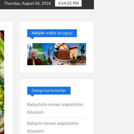
ilasizmi
Balans nimani anglatishini bilasizmi
Ba
Thursday, August 06, 2026
4:54:56 PM
Milliylik-millat ko’zgusi
Oxirgi ma’lumotlar
Baliqchilik nimani anglatishini
bilasizmi
Baliqchi nimani anglatishini
bilasizmi