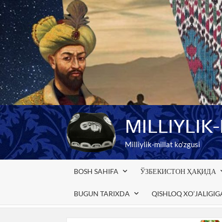
Skip
to
content
MILLIYLIK
Milliylik-millat ko'zgusi
BOSH SAHIFA
ЎЗБЕКИСТОН ҲАҚИДА
BUGUN TARIXDA
QISHLOQ XO’JALIGI