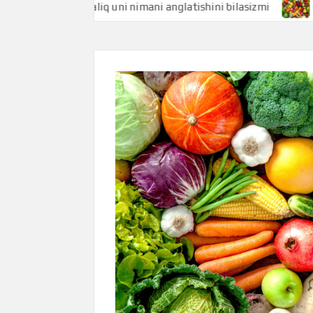
Baliq uni nimani anglatishini bilasizmi
Baliqko’z