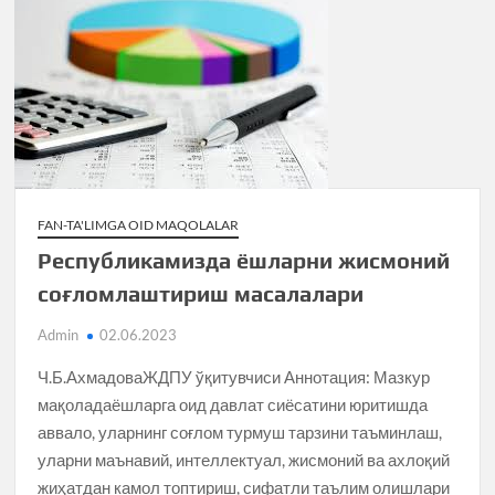
FAN-TA'LIMGA OID MAQOLALAR
Республикамизда ёшларни жисмоний
соғломлаштириш масалалари
Admin
02.06.2023
Ч.Б.АхмадоваЖДПУ ўқитувчиси Аннотация: Мазкур
мақоладаёшларга оид давлат сиёсатини юритишда
аввало, уларнинг соғлом турмуш тарзини таъминлаш,
уларни маънавий, интеллектуал, жисмоний ва ахлоқий
жиҳатдан камол топтириш, сифатли таълим олишлари