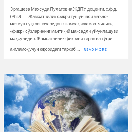
Эргашева Махсуда Пулатовна ЖДПУ доценти, с.ф.д.
(PhD) Жамоатчилик фикри тушунчаси маъно-
мазмун нуқтаи назаридан «жамоа», «жамоатчилик»,
«фикр» сўзларининг мантиқий мақсадли уйғунлашуви
маҳсулидир. Жамоатчилик фикрини теран ва тўғри
англамоқ учун юқоридаги таркиб …
READ MORE