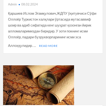
Admin
08.02.2024
Қаршиев Ислом Эгамқулович,ЖДПУ ўқитувчиси Сўфи
Оллоёр Туркистон халқлари ўртасида мутасаввиф
шоир ва адиб сифатида кенг шуҳрат қозонган йирик
алломаларимиздан биридир. У зоти покнинг исми
Оллоёр, падари бузрукворларининг исми эса
Аллоҳқулидир. …
READ MORE