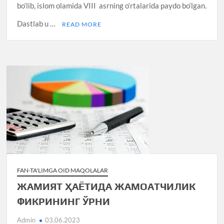
bo‘lib, islom olamida VIII asrning o‘rtalarida paydo bo‘lgan.
Dastlab u …
READ MORE
FAN-TA'LIMGA OID MAQOLALAR
ЖАМИЯТ ҲАЁТИДА ЖАМОАТЧИЛИК
ФИКРИНИНГ ЎРНИ
Admin
03.06.2023