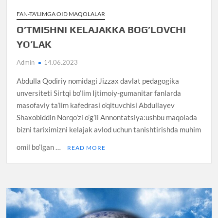
FAN-TA'LIMGA OID MAQOLALAR
O’TMISHNI KELAJAKKA BOG’LOVCHI
YO’LAK
Admin
14.06.2023
Abdulla Qodiriy nomidagi Jizzax davlat pedagogika
unversiteti Sirtqi bo’lim Ijtimoiy-gumanitar fanlarda
masofaviy ta’lim kafedrasi o’qituvchisi Abdullayev
Shaxobiddin Norqo’zi o’g’li Annontatsiya:ushbu maqolada
bizni tariximizni kelajak avlod uchun tanishtirishda muhim
omil bo’lgan …
READ MORE