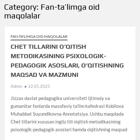
Category:
Fan-ta’limga oid
maqolalar
FAN-TA'LIMGA OID MAQOLALAR
CHET TILLARINI O‘QITISH
METODIKASINING PSIXOLOGIK-
PEDAGOGIK ASOSLARI, O‘QITISHNING
MAQSAD VA MAZMUNI
Admin
22.05.2025
Jizzax davlat pedagogika universiteti Ijtimoiy va
gumanitar fanlarda masofaviy ta’lim kafedrasi Kobilova
Muhabbat Suyundikovna Annotatsiya. Ushbu maqolada
Chet tillarini xususan ingliz tili o’qitish metodikasining
psixologik-pedagogik asoslari hamda o’qitishning maqsad