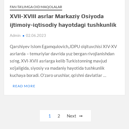
FAN-TA'LIMGA OID MAQOLALAR
XVII-XVIII asrlar Markaziy Osiyoda
ijtimoiy-iqtisodiy hayotdagi tushkunlik
Admin
02.06.2023
Qarshiyev Islom Egamqulovich,JDPU o‘qituvchisi XIV-XV
asrlarda – temuriylar davrida yuz bergan rivojlanishdan
so‘ng, XVI-XVII asrlarga kelib Turkistonning mavjud
xo‘jaligida, siyosiy va madaniy hayotida tushkunlik
kuchaya boradi. O‘zaro urushlar, qo‘shni davlatlar …
READ MORE
Posts
1
2
Next
pagination