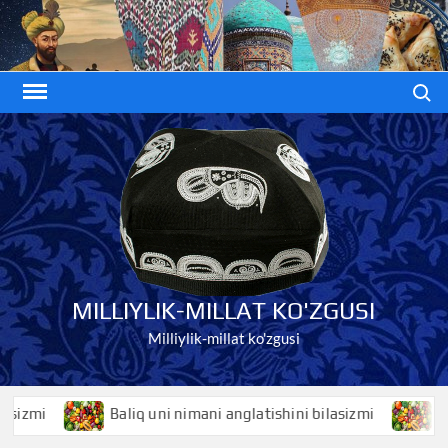
Skip
to
content
Search
MILLIYLIK-MILLAT KO'ZGUSI
Milliylik-millat ko'zgusi
Baliq uni nimani anglatishini bilasizmi
Baliqko’z niman