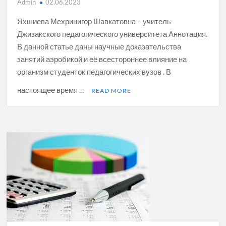
Admin
02.06.2023
Яхшиева Мехринигор Шавкатовна – учитель
Джизакского педагогического университета Аннотация.
В данной статье даны научные доказательства
занятий аэробикой и её всестороннее влияние на
организм студенток педагогических вузов . В
настоящее время …
READ MORE