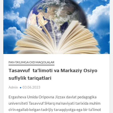
FAN-TA'LIMGA OID MAQOLALAR
Tasavvuf ta’limoti va Markaziy Osiyo
sufiylik tariqatlari
Admin
03.06.2023
Ergasheva Umida Oripovna Jizzax davlat pedagogika
universiteti Tasavvuf SHarq ma’naviyati tarixida muhim
o‘rin egallab kelgan tadrijiy taraqqiyotga ega bir ta’limot