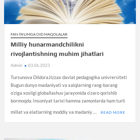
FAN-TA'LIMGA OID MAQOLALAR
Milliy hunarmandchilikni
rivojlantishning muhim jihatlari
Admin
03.06.2023
Tursunova DildoraJizzax davlat pedagogika univrersiteti
Bugun dunyo madaniyati va xalqlarning rang-barang
o‘ziga xosligi globallashuv jarayonida o‘zaro qorishib
bormoqda. Insoniyat tarixi hamma zamonlarda ham turli
millat va elatlarning moddiy va madaniy …
READ MORE