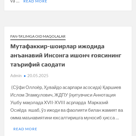
va …
READ MORE
FAN-TA'LIMGA OID MAQOLALAR
Мутафаккир-шоирлар ижодида
анъанавий Инсонга ишонч ғоясининг
таърифий саодати
Admin
20.05.2025
(Сўфи Оллоёр, Ҳувайдо асарлари асосида) Қаршиев
Ислом Эгамқулович, ЖДПУ ўқитувчиси Аннотация
Ушбу мақолада XVII-XVIII асрларда Марказий
Осиёда яшаб, ўз ижоди ва фаолияти билан жамият ва
омма маънавиятини юксалтиришга муносиб ҳисса …
READ MORE