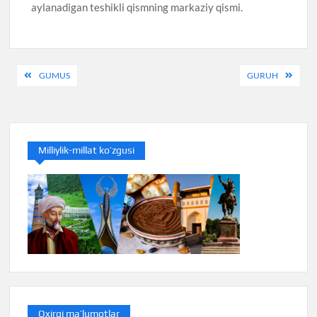
aylanadigan teshikli qismning markaziy qismi.
Post
GUMUS
GURUH
navigation
Milliylik-millat ko’zgusi
Oxirgi ma’lumotlar