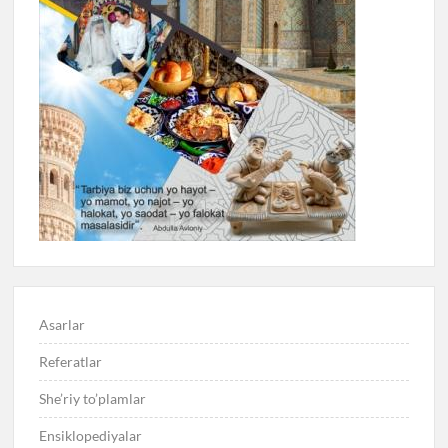
Asarlar
Referatlar
She’riy to’plamlar
Ensiklopediyalar