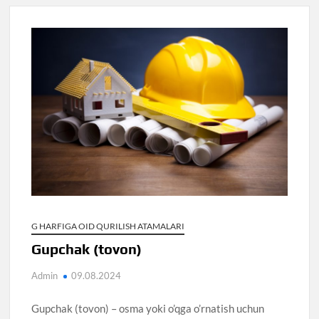
G HARFIGA OID QURILISH ATAMALARI
Gupchak (tovon)
Admin
09.08.2024
Gupchak (tovon) – osma yoki o’qga o’rnatish uchun