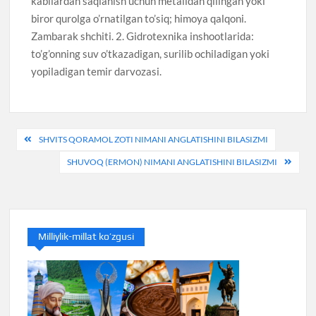
kabilardan saqlanish uchun metalldan qilingan yoki
biror qurolga o’rnatilgan to’siq; himoya qalqoni.
Zambarak shchiti. 2. Gidrotexnika inshootlarida:
to’g’onning suv o’tkazadigan, surilib ochiladigan yoki
yopiladigan temir darvozasi.
Post
SHVITS QORAMOL ZOTI NIMANI ANGLATISHINI BILASIZMI
navigation
SHUVOQ (ERMON) NIMANI ANGLATISHINI BILASIZMI
Milliylik-millat ko’zgusi