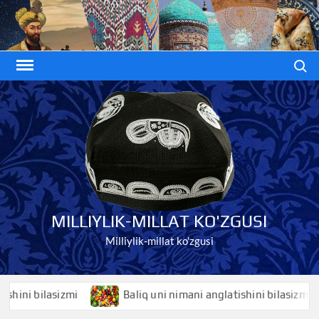
Skip
to
content
Search
MILLIYLIK-MILLAT KO'ZGUSI
Milliylik-millat ko'zgusi
i bilasizmi
Baliq uni nimani anglatishini bilasizmi