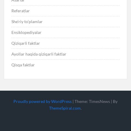
Referatlar
She’riy to’plamlar
Ensiklopediyalar
Qiziqarli faktlar
Ayollar haqida qiziqarli faktlar
Qisqa faktlar
Proudly powered by WordPress
|
Theme: TimesNews
|
By
ThemeSpiral.com
.