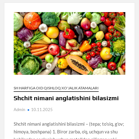
SH HARFIGA OID QISHLOQ XO'JALIK ATAMALARI
Shchit nimani anglatishini bilasizmi
Admin
10.11.2025
Shchit nimani anglatishini bilasizmi – (tepa; to’siq, g’ov;
himoya, boshpana) 1. Biror zarba, o’q, uchqun va shu