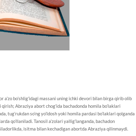
 a’zo bo’shlig’idagi massani uning ichki devori bilan birga qirib olib
i qirish; Abraziya abort chog’ida bachadonda homila bo’laklari
nda, tug’rukdan so’ng yo’ldosh yoki homila pardasi bo’laklari qolganda
arda qo’llaniladi. Tanosil a’zolari yallig’langanda, bachadon
adorlikda, isitma bilan kechadigan abortda Abraziya qilinmaydi.