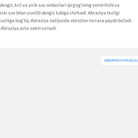
ngiz, ko’l va yirik suv omborlari qirg’og’ining yemirilishi va
slar suv bilan yuvilib dengiz tubiga cho’kadi. Abraziya tezligi
 kuchiga bog’liq. Abraziya natijasida abrazion terrasa paydo bo’ladi.
 Abraziya asta-sekin so’nadi.
ABRAMOV MUZLIG