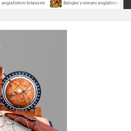
hini bilasizmi
Baliqko’z nimani anglatishini bilasizmi