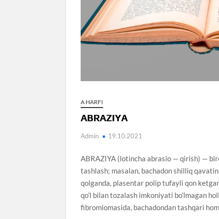
A HARFI
ABRAZIYA
Admin
19.10.2021
ABRAZIYA (lotincha abrasio — qirish) — biror
tashlash; masalan, bachadon shilliq qavatin
qolganda, plasentar polip tufayli qon ketga
qo’l bilan tozalash imkoniyati bo’lmagan holl
fibromiomasida, bachadondan tashqari homil