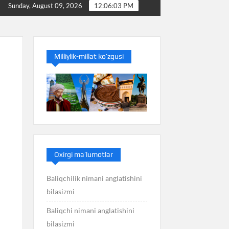
Baliq nimani anglatishini bilasizmi
Balans nimani a
Sunday, August 09, 2026
12:06:03 PM
Milliylik-millat ko’zgusi
Oxirgi ma’lumotlar
Baliqchilik nimani anglatishini
bilasizmi
Baliqchi nimani anglatishini
bilasizmi