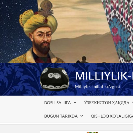
Skip
to
content
MILLIYLIK
Milliylik-millat ko'zgusi
BOSH SAHIFA
ЎЗБЕКИСТОН ҲАҚИДА
BUGUN TARIXDA
QISHLOQ XO’JALIGI