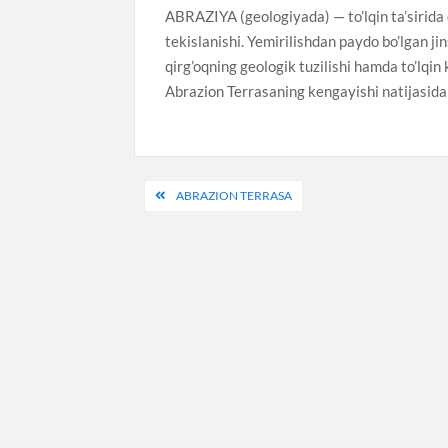
ABRAZIYA (geologiyada) — to’lqin ta’sirida de
tekislanishi. Yemirilishdan paydo bo’lgan jin
qirg’oqning geologik tuzilishi hamda to’lqin
Abrazion Terrasaning kengayishi natijasida
Post
ABRAZION TERRASA
navigation