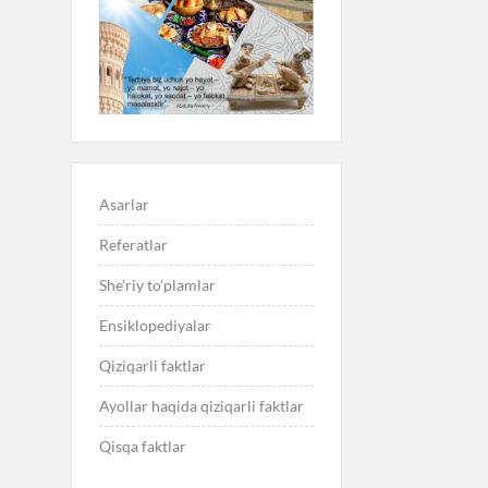
Asarlar
Referatlar
She’riy to’plamlar
Ensiklopediyalar
Qiziqarli faktlar
Ayollar haqida qiziqarli faktlar
Qisqa faktlar