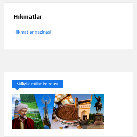
Hikmatlar
Hikmatlar xazinasi
Milliylik-millat ko’zgusi