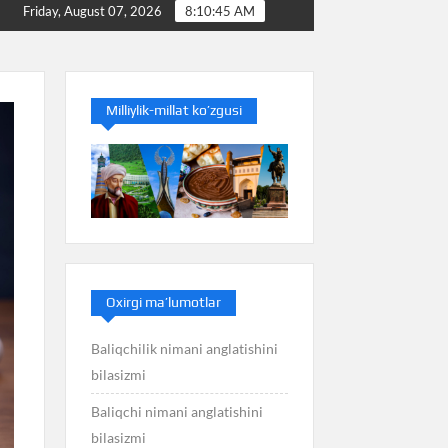
Baliq nimani anglatishini bilasizmi
Balans nimani angl
Friday, August 07, 2026
8:10:46 AM
Milliylik-millat ko’zgusi
Oxirgi ma’lumotlar
Baliqchilik nimani anglatishini
bilasizmi
Baliqchi nimani anglatishini
bilasizmi