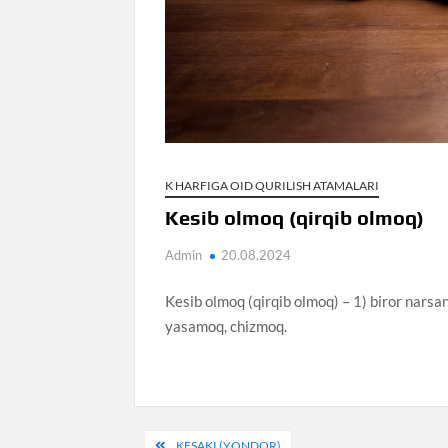
K HARFIGA OID QURILISH ATAMALARI
Kesib olmoq (qirqib olmoq)
Admin
20.08.2024
Kesib olmoq (qirqib olmoq) – 1) biror narsani
yasamoq, chizmoq.
Post
KESAKI (YONDOR)