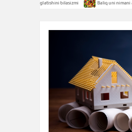
nimani anglatishini bilasizmi
Baliq uni nimani anglatishin