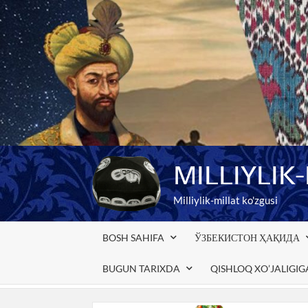
Skip
to
content
MILLIYLIK
Milliylik-millat ko'zgusi
BOSH SAHIFA
ЎЗБЕКИСТОН ҲАҚИДА
BUGUN TARIXDA
QISHLOQ XO’JALIGI