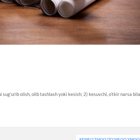
 sug’urib olish, olib tashlash yoki kesish; 2) kesuvchi, o’tkir narsa bil
KESIB O’TMOQ (TO’SIB QO’YMOQ