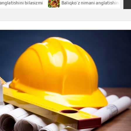
i bilasizmi
Baliqko’z nimani anglatishini bilasizmi