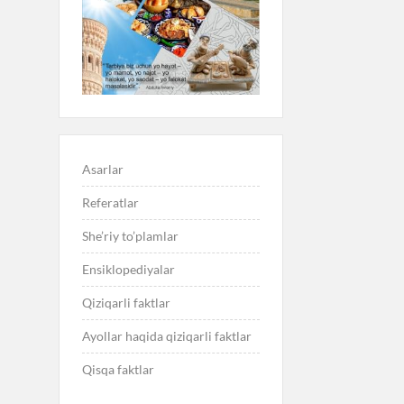
Asarlar
Referatlar
She’riy to’plamlar
Ensiklopediyalar
Qiziqarli faktlar
Ayollar haqida qiziqarli faktlar
Qisqa faktlar