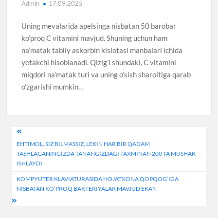
Admin
17.09.2025
Uning mevalarida apelsinga nisbatan 50 barobar
ko’proq C vitamini mavjud. Shuning uchun ham
na’matak tabiiy askorbin kislotasi manbalari ichida
yetakchi hisoblanadi. Qizig’i shundaki, C vitamini
miqdori na’matak turi va uning o’sish sharoitiga qarab
o’zgarishi mumkin…
Post
EHTIMOL, SIZ BILMASSIZ, LEKIN HAR BIR QADAM
navigation
TASHLAGANINGIZDA TANANGIZDAGI TAXMINAN 200 TA MUSHAK
ISHLAYDI
KOMPYUTER KLAVIATURASIDA HOJATXONA QOPQOG’IGA
NISBATAN KO’PROQ BAKTERIYALAR MAVJUD EKAN