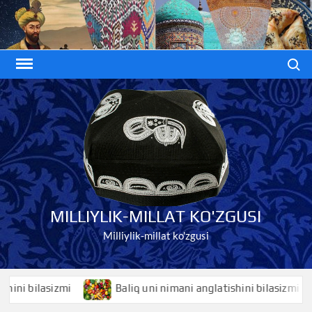
Skip
to
content
Search
MILLIYLIK-MILLAT KO'ZGUSI
Milliylik-millat ko'zgusi
 bilasizmi
Baliq uni nimani anglatishini bilasizmi