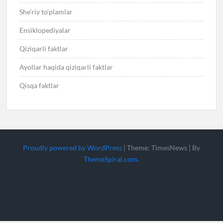
She’riy to’plamlar
Ensiklopediyalar
Qiziqarli faktlar
Ayollar haqida qiziqarli faktlar
Qisqa faktlar
Proudly powered by WordPress
|
Theme: TimesNews
|
By
ThemeSpiral.com
.