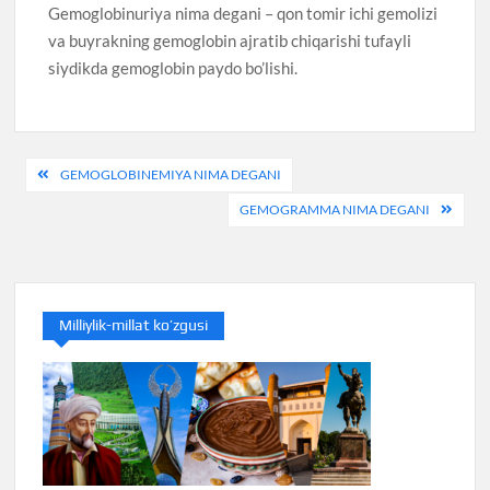
Gemoglobinuriya nima degani – qon tomir ichi gemolizi
va buyrakning gemoglobin ajratib chiqarishi tufayli
siydikda gemoglobin paydo bo’lishi.
Навигация
GEMOGLOBINEMIYA NIMA DEGANI
по
GEMOGRAMMA NIMA DEGANI
записям
Milliylik-millat ko’zgusi