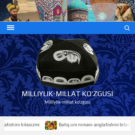
Skip
to
content
Search
MILLIYLIK-MILLAT KO'ZGUSI
Milliylik-millat ko'zgusi
hini bilasizmi
Baliq uni nimani anglatishini bilasizmi