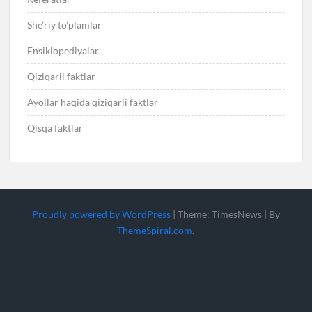
She’riy to’plamlar
Ensiklopediyalar
Qiziqarli faktlar
Ayollar haqida qiziqarli faktlar
Qisqa faktlar
Proudly powered by WordPress
|
Theme: TimesNews
|
By
ThemeSpiral.com
.