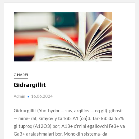
G HARFI
Gidrargillit
Admin
16.06.2024
Gidrargillit (Yun. hydor — suv, arqillos — oq gil), gibbsit
— mine- ral; kimyoviy tarkibi A1 [on]3. Tar- kibida 65%
giltuproq (A12O3) bor; A13+ o’rnini egallovchi Fe3+ va
Ga3+ aralashmalari bor. Monoklin sistema- da