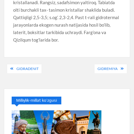
kristallanadi. Rangsiz, sadafsimon yaltiroq. Tabiatda
olti burchakli tax- tasimon kristallar shaklida buladi.
Qattiqligi 2,5-3,5; s.og’. 2,3-2,4. Past t-rali gidrotermal
jarayonlarda ekogen nurash natijasida hosil bo’lib,
laterit, boksitlar tarkibida uchraydi. Farg’ona va
Qizilqum tog’larida bor.
Навигация
GIDRADENIT
GIDREMIYA
по
записям
Milliylik-millat ko’zgusi