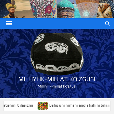
Skip
to
content
Search
MILLIYLIK-MILLAT KO'ZGUSI
Milliylik-millat ko'zgusi
shini bilasizmi
Baliq uni nimani anglatishini bilasizmi