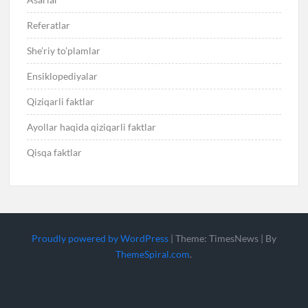
Referatlar
She’riy to’plamlar
Ensiklopediyalar
Qiziqarli faktlar
Ayollar haqida qiziqarli faktlar
Qisqa faktlar
Proudly powered by WordPress
|
Theme: TimesNews
|
By
ThemeSpiral.com
.