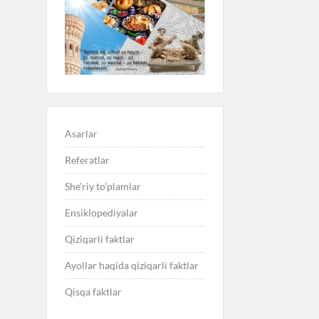
Asarlar
Referatlar
She’riy to’plamlar
Ensiklopediyalar
Qiziqarli faktlar
Ayollar haqida qiziqarli faktlar
Qisqa faktlar