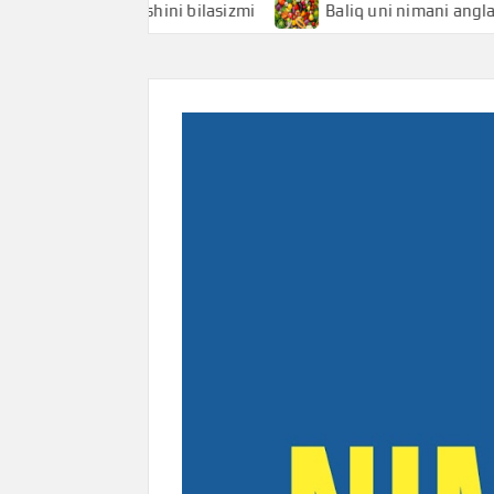
ni anglatishini bilasizmi
Baliq uni nimani anglatishini b