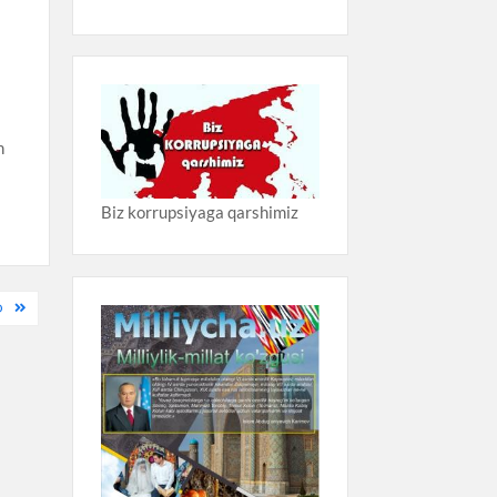
h
Biz korrupsiyaga qarshimiz
O