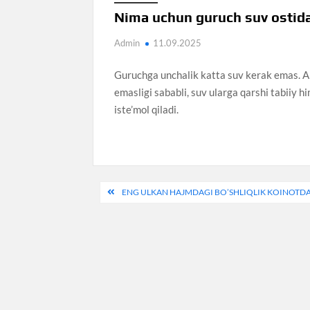
Nima uchun guruch suv ostida 
Admin
11.09.2025
Guruchga unchalik katta suv kerak emas. Am
emasligi sababli, suv ularga qarshi tabiiy 
iste’mol qiladi.
Навигация
ENG ULKAN HAJMDAGI BO’SHLIQLIK KOINOTD
по
записям