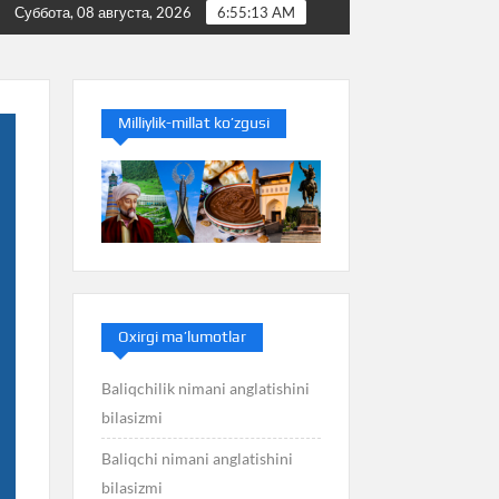
Baliq nimani anglatishini bilasizmi
Balans nimani anglati
Суббота, 08 августа, 2026
6:55:13 AM
Milliylik-millat ko’zgusi
Oxirgi ma’lumotlar
Baliqchilik nimani anglatishini
bilasizmi
Baliqchi nimani anglatishini
bilasizmi