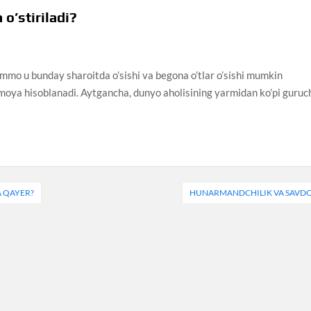
o’stiriladi?
mo u bunday sharoitda o’sishi va begona o’tlar o’sishi mumkin
himoya hisoblanadi. Aytgancha, dunyo aholisining yarmidan ko’pi guruc
A QAYER?
HUNARMANDCHILIK VA SAVD