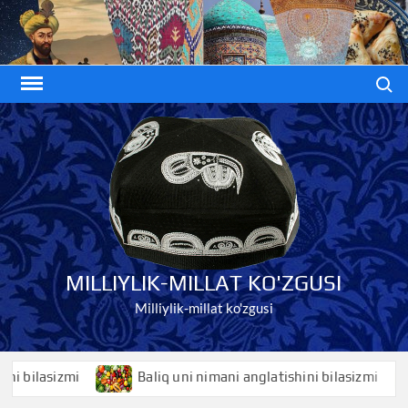
Skip
to
content
Search
MILLIYLIK-MILLAT KO'ZGUSI
Milliylik-millat ko'zgusi
ilasizmi
Baliq uni nimani anglatishini bilasizmi
B