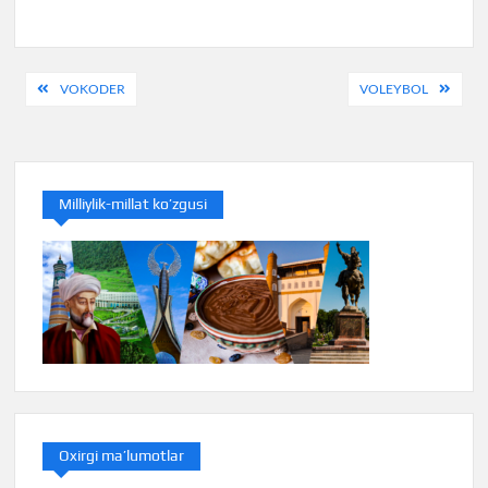
Навигация
VOKODER
VOLEYBOL
по
записям
Milliylik-millat ko’zgusi
Oxirgi ma’lumotlar