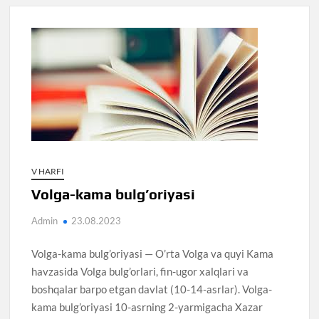
V HARFI
Volga-kama bulg’oriyasi
Admin
23.08.2023
Volga-kama bulg’oriyasi — O’rta Volga va quyi Kama
havzasida Volga bulg’orlari, fin-ugor xalqlari va
boshqalar barpo etgan davlat (10-14-asrlar). Volga-
kama bulg’oriyasi 10-asrning 2-yarmigacha Xazar