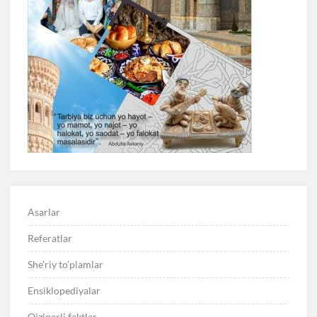
Asarlar
Referatlar
She’riy to’plamlar
Ensiklopediyalar
Qiziqarli faktlar