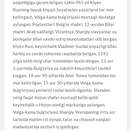
xoqonligiga qaram bo’lgan. Lekin 965 yil Kiyev
Rusining buyuk knyazi Svyatoslav xazarlarni tor-mor
keltirgach, Volga-kama bulg’oriyasi mustaqil davlatga
aylangan. Poytaxtlari: Bulg’or shahri, 12-asrdan Bilar
shahri. Arab xalifaligi, Vizantiya, Sharqiy slavyanlar va
boshqalar bilan savdo-sotiq munosabatlari olib borgan.
Kiyev Rusi, keyinchalik Vladimir-Suzdal knyazligi bilan
harbiy va savdo sohasida raqobatda bo’lgan. 1241
yilga kelib mo’g’ullar tomonidan bosib olingan. 13-asr
2-yarmida Bulg’oriya va Jukotin knyazliklari tashkil
topgan. 14-asr 90-yillarida Amir Temur tomonidan tor-
mor keltirilgan. 15-asr 30-yillarida Volga-kama
bulg’oriyasi yerlarini ruslar bosib olganlar. Shundan
so’ng faqat Kozon shahri mustaqil bo’lib qolib
keyinchalik u Hozon xonligi markaziga aylangan.
Volga-kama bulg’oriyasi Sharqiy Yevropaning o’rta asr
tarixida muhim rol o’ynab, tatar va chuvash xalqlari
madaniyatida sezilarli iz qoldirgan.