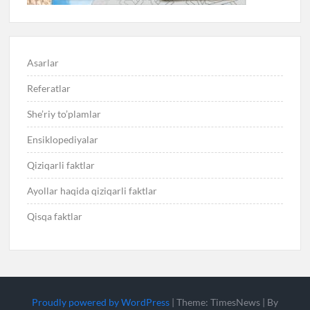
Asarlar
Referatlar
She’riy to’plamlar
Ensiklopediyalar
Qiziqarli faktlar
Ayollar haqida qiziqarli faktlar
Qisqa faktlar
Proudly powered by WordPress
|
Theme: TimesNews
|
By