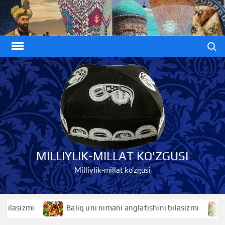
Skip
to
content
Search
MILLIYLIK-MILLAT KO'ZGUSI
Milliylik-millat ko'zgusi
sizmi
Baliq uni nimani anglatishini bilasizmi
Bal