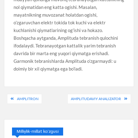
nol qiymatidan eng katta ogishi. Masalan,
mayatnikning muvozanat holatdan ogishi,
o’zgaruvchan elektr tokida tok kuchi va elektr
kuchlanishi qiymatlarining og’ishi va hokazo.
Boshqacha aytganda, Amplituda tebranish qulochini
ifodalaydi. Tebranayotgan kattalik yarim tebranish
davrida bir marta eng yuqori qiymatga erishadi.
Garmonik tebranishlarda Amplituda o’zgarmaydi: u
doimiy bir xil qiymatga ega bo’ladi.
Post
AMPLITRON
AMPLITUDAVIY ANALIZATOR
navigation
Milliylik-millat ko’zgusi