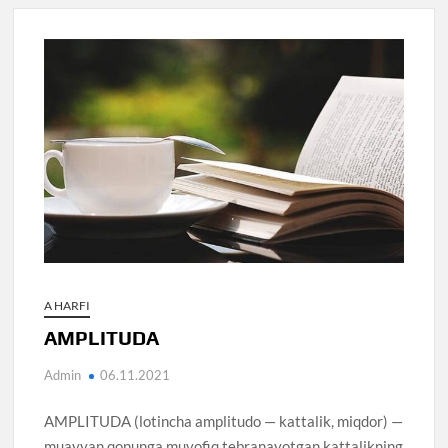
A HARFI
AMPLITUDA
Admin
06.11.2021
AMPLITUDA (lotincha amplitudo — kattalik, miqdor) —
muayyan qonunga muvofiq tebranayotgan kattalikning