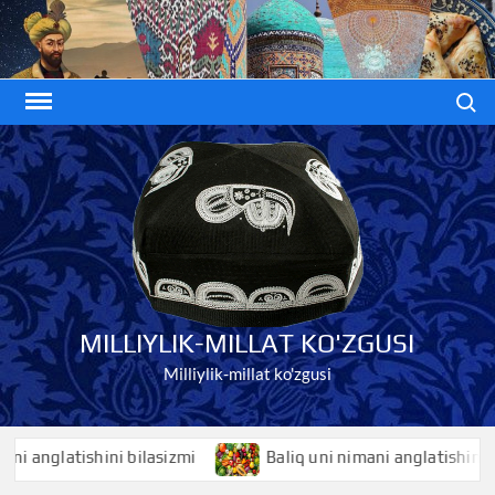
Skip
to
content
Search
MILLIYLIK-MILLAT KO'ZGUSI
Milliylik-millat ko'zgusi
glatishini bilasizmi
Baliq uni nimani anglatishini bilasiz