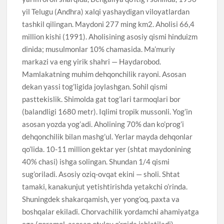
yil Telugu (Andhra) xalqi yashaydigan viloyatlardan
tashkil qilingan. Maydoni 277 ming km2. Aholisi 66,4
million kishi (1991). Aholisining asosiy qismi hinduizm
dinida; musulmonlar 10% chamasida. Ma’muriy
markazi va eng yirik shahri — Haydarobod.
Mamlakatning muhim dehqonchilik rayoni. Asosan
dekan yassi tog’ligida joylashgan. Sohil qismi
pasttekislik. Shimolda gat tog’lari tarmoqlari bor
(balandligi 1680 metr). Iqlimi tropik mussonli. Yog’in
asosan yozda yog’adi. Aholining 70% dan ko’prog’i
dehqonchilik bilan mashg’ul. Yerlar mayda dehqonlar
qo’lida. 10-11 million gektar yer (shtat maydonining
40% chasi) ishga solingan. Shundan 1/4 qismi
sug’oriladi. Asosiy oziq-ovqat ekini — sholi. Shtat
tamaki, kanakunjut yetishtirishda yetakchi o’rinda.
Shuningdek shakarqamish, yer yong’oq, paxta va
boshqalar ekiladi. Chorvachilik yordamchi ahamiyatga