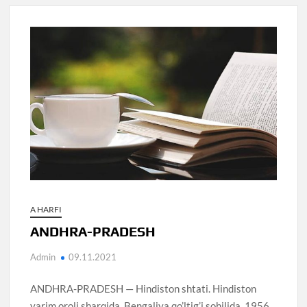
A HARFI
ANDHRA-PRADESH
Admin
09.11.2021
ANDHRA-PRADESH — Hindiston shtati. Hindiston
yarim oroli sharqida, Bengaliya qo’ltig’i sohilida, 1956