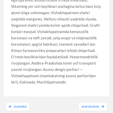
ega (qoramol, asosan otulov o’rnida ishlatiladi).
Shtatning yer osti boyliklari anchagina bo’lsa ham, ko’p
qismi ishga solinmagan. Vishakhapatnam shahri
yaqinida marganes, Nelluru viloyati yaqinida slyuda,
Singareni shahri yonida ko’mir qazib chiqariladi. Grafit
konlari mavjud. Vishakhapatnamda kemasozlik
korxonasi va neft zavodi, oziq-ovqat va to’qimachilik
korxonalari, qog’oz fabrikasi, tsement zavodlari bor.
Kimyo-farmasevtika preparatlari ishlab chiqariladi.
O’rmon boyliklaridan foydalaniladi. Hunarmandchilik
rivojlangan. Andhra-Pradeshda temir yo’l transporti
yaxshi rivojlangan. Asosiy dengiz portlari —
Vishakhapatnam (mamlakatning asosiy portlaridan
biri), Kakinada, Machilipatnamdir.
Post
ANDHRA
ANEVRIZMA