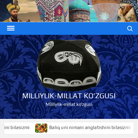
Skip
to
content
Search
MILLIYLIK-MILLAT KO'ZGUSI
Milliylik-millat ko'zgusi
bilasizmi
Baliq uni nimani anglatishini bilasizmi