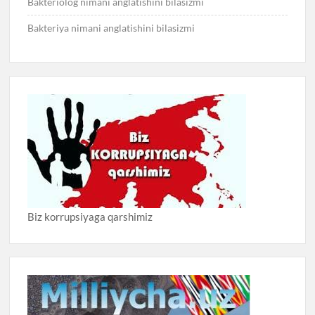
Bakteriolog nimani anglatishini bilasizmi
Bakteriya nimani anglatishini bilasizmi
Biz korrupsiyaga qarshimiz