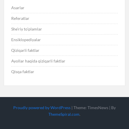
Asarlar
Referatlar
She’riy to’plamlar
Ensiklopediyalar
Qiziqarli faktlar
Ayollar haqida qiziqarli faktlar
Qisqa faktlar
Proudly powered by WordPress
|
Theme: TimesNews
|
By
ThemeSpiral.com
.