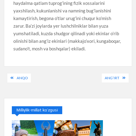
haydalma qatlam tuprog’ining fizik xossalarini
yaxshilash, kukunlanishi va namning bug’lanishini
kamaytirish, begona o’tlar urug’ini chuqur ko’mish
zarur. Ba’zi joylarda yer lushchilniklar bilan yuza
yumshatiladi, kuzda shudgor qilinadi yoki ekinlar o’rib
olinishi bilan ang’iz ekinlari (makkajo’xori, kungaboqar,
sudano’t, mosh va boshqalar) ekiladi.
Post
ANQO
ANG’IRT
navigation
Milliylik-millat ko’zgusi