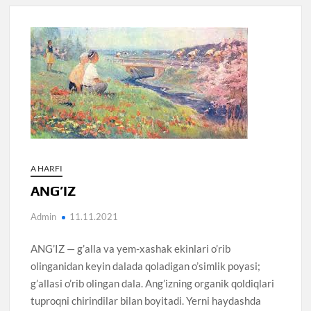
A HARFI
ANG’IZ
Admin
11.11.2021
ANG’IZ — g’alla va yem-xashak ekinlari o’rib
olinganidan keyin dalada qoladigan o’simlik poyasi;
g’allasi o’rib olingan dala. Ang’izning organik qoldiqlari
tuproqni chirindilar bilan boyitadi. Yerni haydashda