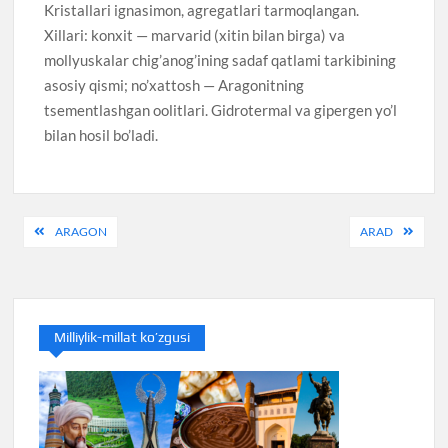
Kristallari ignasimon, agregatlari tarmoqlangan.
Xillari: konxit — marvarid (xitin bilan birga) va
mollyuskalar chig’anog’ining sadaf qatlami tarkibining
asosiy qismi; no’xattosh — Aragonitning
tsementlashgan oolitlari. Gidrotermal va gipergen yo’l
bilan hosil bo’ladi.
Post
ARAGON
ARAD
navigation
Milliylik-millat ko’zgusi