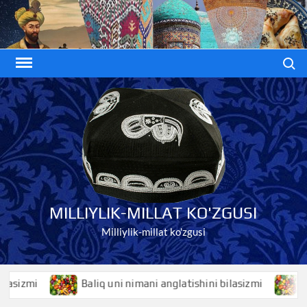
Skip
to
content
Search
MILLIYLIK-MILLAT KO'ZGUSI
Milliylik-millat ko'zgusi
zmi
Baliq uni nimani anglatishini bilasizmi
Baliq