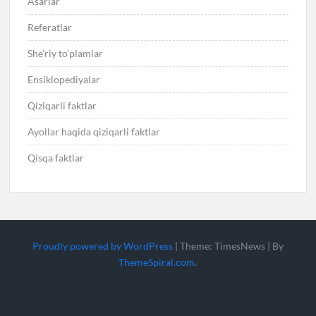
Asarlar
Referatlar
She’riy to’plamlar
Ensiklopediyalar
Qiziqarli faktlar
Ayollar haqida qiziqarli faktlar
Qisqa faktlar
Proudly powered by WordPress
|
Theme: TimesNews
|
By
ThemeSpiral.com
.