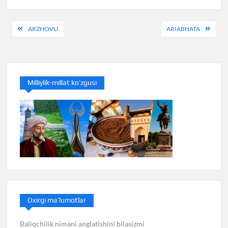
Post
ARZHOVLI
ARIABHATA
navigation
Milliylik-millat ko’zgusi
Oxirgi ma’lumotlar
Baliqchilik nimani anglatishini bilasizmi