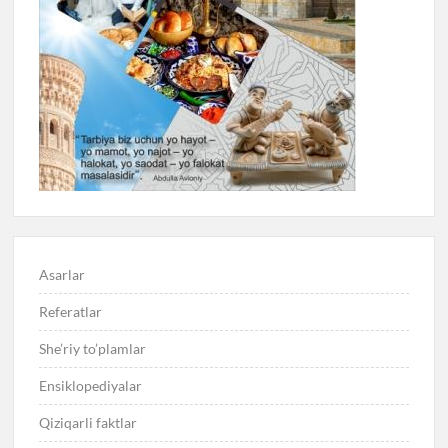
Asarlar
Referatlar
She’riy to’plamlar
Ensiklopediyalar
Qiziqarli faktlar