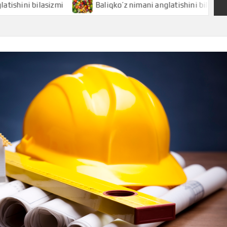
ilasizmi
Baliqko’z nimani anglatishini bilasizmi