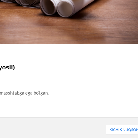
yosli)
k masshtabga ega bo’lgan.
KICHIK NUQSO