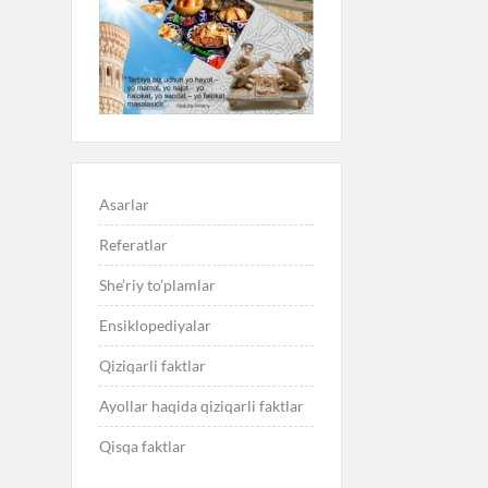
Asarlar
Referatlar
She’riy to’plamlar
Ensiklopediyalar
Qiziqarli faktlar
Ayollar haqida qiziqarli faktlar
Qisqa faktlar