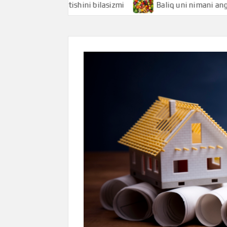
ani anglatishini bilasizmi
Baliq uni nimani anglatishini b