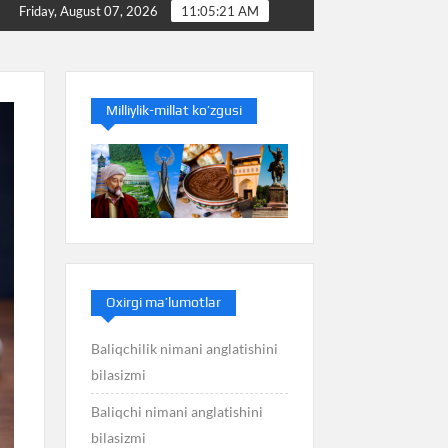
Baliq nimani anglatishini bilasizmi
Balans nimani anglati
Friday, August 07, 2026
11:05:22 AM
Milliylik-millat ko’zgusi
Oxirgi ma’lumotlar
Baliqchilik nimani anglatishini
bilasizmi
Baliqchi nimani anglatishini
bilasizmi