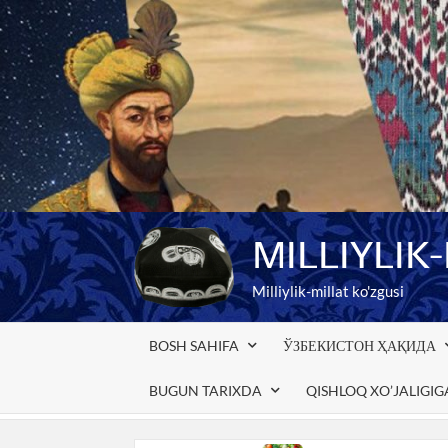
Skip
to
content
MILLIYLIK
Milliylik-millat ko'zgusi
BOSH SAHIFA
ЎЗБЕКИСТОН ҲАҚИДА
BUGUN TARIXDA
QISHLOQ XO’JALIGI