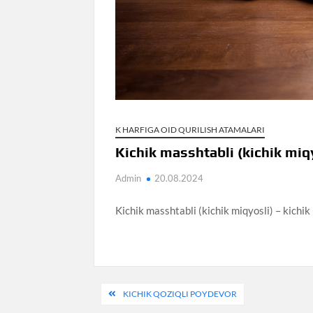
K HARFIGA OID QURILISH ATAMALARI
Kichik masshtabli (kichik miq
Admin
20.08.2024
Kichik masshtabli (kichik miqyosli) – kichi
Post
KICHIK QOZIQLI POYDEVOR