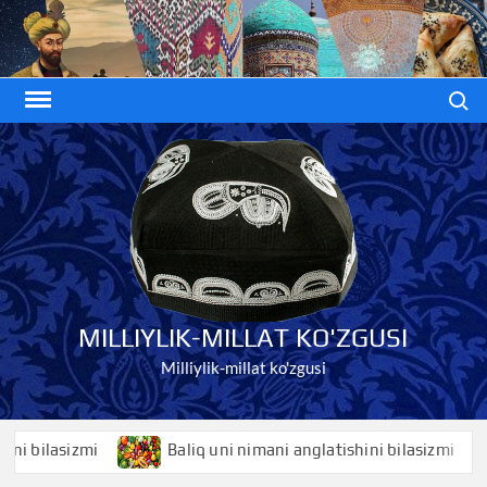
Skip
to
content
Search
MILLIYLIK-MILLAT KO'ZGUSI
Milliylik-millat ko'zgusi
ilasizmi
Baliq uni nimani anglatishini bilasizmi