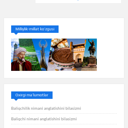
записям
Milliylik-millat ko’zgusi
Oxirgi ma’lumotlar
Baliqchilik nimani anglatishini bilasizmi
Baliqchi nimani anglatishini bilasizmi