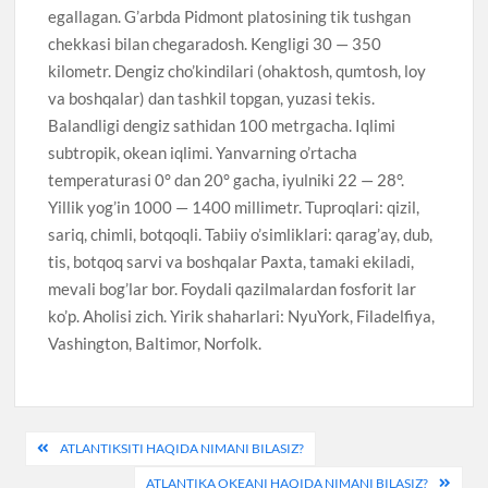
egallagan. G’arbda Pidmont platosining tik tushgan
chekkasi bilan chegaradosh. Kengligi 30 — 350
kilometr. Dengiz cho’kindilari (ohaktosh, qumtosh, loy
va boshqalar) dan tashkil topgan, yuzasi tekis.
Balandligi dengiz sathidan 100 metrgacha. Iqlimi
subtropik, okean iqlimi. Yanvarning o’rtacha
temperaturasi 0° dan 20° gacha, iyulniki 22 — 28°.
Yillik yog’in 1000 — 1400 millimetr. Tuproqlari: qizil,
sariq, chimli, botqoqli. Tabiiy o’simliklari: qarag’ay, dub,
tis, botqoq sarvi va boshqalar Paxta, tamaki ekiladi,
mevali bog’lar bor. Foydali qazilmalardan fosforit lar
ko’p. Aholisi zich. Yirik shaharlari: NyuYork, Filadelfiya,
Vashington, Baltimor, Norfolk.
Навигация
ATLANTIKSITI HAQIDA NIMANI BILASIZ?
по
ATLANTIKA OKEANI HAQIDA NIMANI BILASIZ?