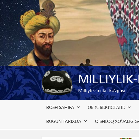
Skip
to
content
MILLIYLIK
Milliylik-millat ko'zgusi
BOSH SAHIFA
ОБ УЗБЕКИСТАНЕ
BUGUN TARIXDA
QISHLOQ XO’JALIGI