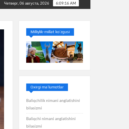
ilasizmi
Baliq nimani anglatishini bilasizmi
Bala
Четверг, 06 августа, 2026
6:09:17 AM
Milliylik-millat ko’zgusi
Oxirgi ma’lumotlar
Baliqchilik nimani anglatishini
bilasizmi
Baliqchi nimani anglatishini
bilasizmi