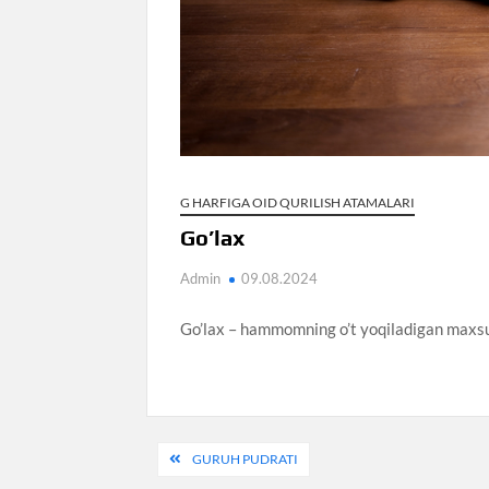
G HARFIGA OID QURILISH ATAMALARI
Go’lax
Admin
09.08.2024
Go’lax – hammomning o’t yoqiladigan maxsus
Навигация
GURUH PUDRATI