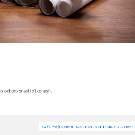
 o’choqxonasi (o’txonasi).
GO’NIYA (UCHBUCHAK CHIZG’ICH, TEMIR BURCHAKLI