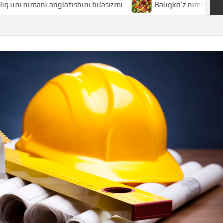
ani anglatishini bilasizmi
Baliqko’z nimani anglatishini b