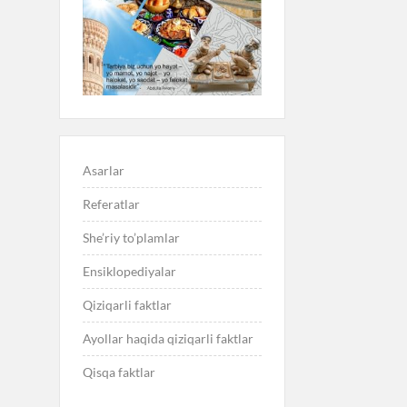
Asarlar
Referatlar
She’riy to’plamlar
Ensiklopediyalar
Qiziqarli faktlar
Ayollar haqida qiziqarli faktlar
Qisqa faktlar