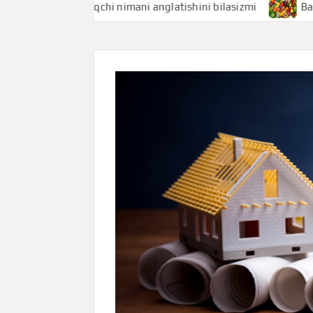
Baliqchi nimani anglatishini bilasizmi
Baliq uni nim