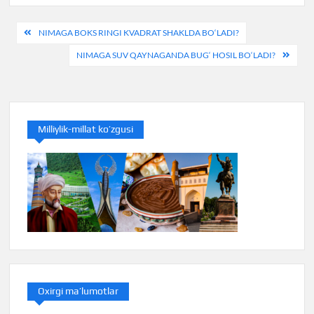
Навигация
NIMAGA BOKS RINGI KVADRAT SHAKLDA BO‘LADI?
по
NIMAGA SUV QAYNAGANDA BUG‘ HOSIL BO‘LADI?
записям
Milliylik-millat ko’zgusi
Oxirgi ma’lumotlar