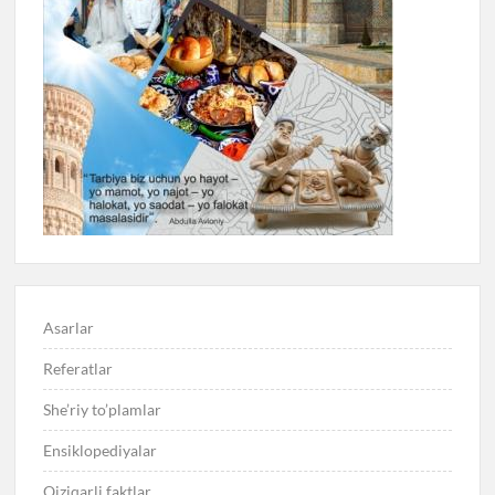
Asarlar
Referatlar
She’riy to’plamlar
Ensiklopediyalar
Qiziqarli faktlar