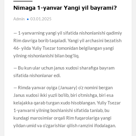
Nimaga 1-yanvar Yangi yil bayrami?
Admin
03.01.2025
— 1-yanvarning yangi yil sifatida nishonlanishi qadimiy
Rim davriga borib taqaladi. Yangi yil archasini bezatish
46- yilda Yuliy Tsezar tomonidan belgilangan yangi
yilning nishonlanishi bilan bog’liq.
— Bu kun ular uchun janus xudosi sharafiga bayram
sifatida nishonlanar edi.
— Rimda yanvar oyiga (January) o’z nomini bergan
Janus xudosi ikki yuzli bo’lib, biri o’tmishga, biri esa
kelajakka qarab turgan xudo hisoblangan. Yuliy Tsezar
1-yanvarni yilning boshlanishi sifatida tanlab, bu
kundagi marosimlar orqali Rim fuqarolariga yangi
yildan umid va o’zgarishlar qilish ramzini ifodalagan.