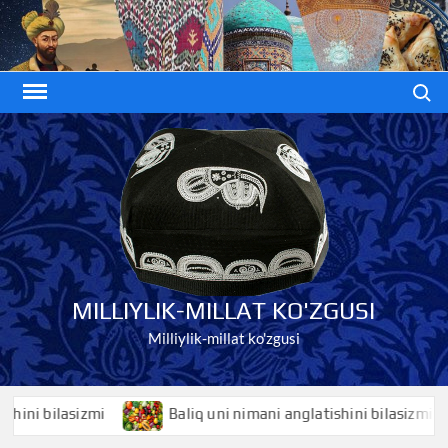
Skip
to
content
Search
MILLIYLIK-MILLAT KO'ZGUSI
Milliylik-millat ko'zgusi
i bilasizmi
Baliq uni nimani anglatishini bilasizmi