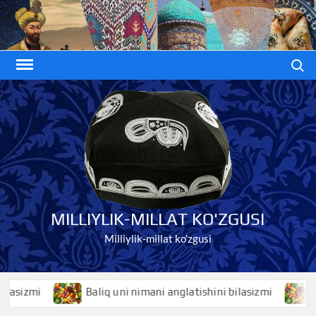
Skip
to
content
Search
MILLIYLIK-MILLAT KO'ZGUSI
Milliylik-millat ko'zgusi
izmi
Baliq uni nimani anglatishini bilasizmi
Bali