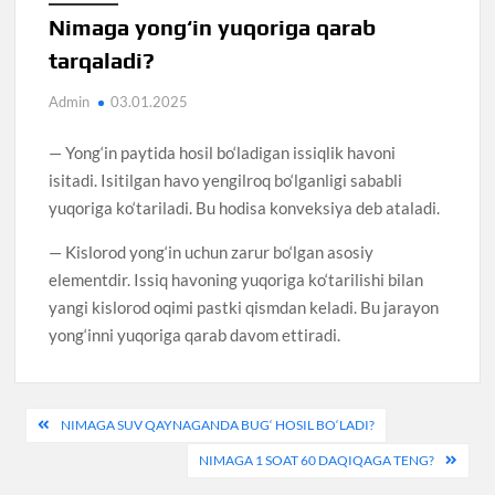
Nimaga yong‘in yuqoriga qarab
tarqaladi?
Admin
03.01.2025
— Yong‘in paytida hosil bo‘ladigan issiqlik havoni
isitadi. Isitilgan havo yengilroq bo‘lganligi sababli
yuqoriga ko‘tariladi. Bu hodisa konveksiya deb ataladi.
— Kislorod yong‘in uchun zarur bo‘lgan asosiy
elementdir. Issiq havoning yuqoriga ko‘tarilishi bilan
yangi kislorod oqimi pastki qismdan keladi. Bu jarayon
yong‘inni yuqoriga qarab davom ettiradi.
Навигация
NIMAGA SUV QAYNAGANDA BUG‘ HOSIL BO‘LADI?
по
NIMAGA 1 SOAT 60 DAQIQAGA TENG?