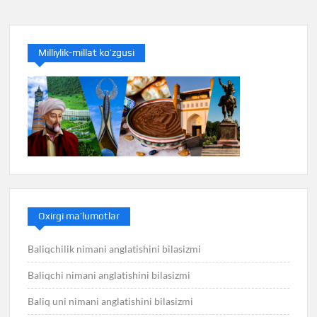
записям
Milliylik-millat ko’zgusi
Oxirgi ma’lumotlar
Baliqchilik nimani anglatishini bilasizmi
Baliqchi nimani anglatishini bilasizmi
Baliq uni nimani anglatishini bilasizmi