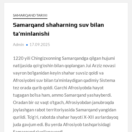
SAMARQAND TARIXI
Samarqand shaharning suv bilan
ta’minlanishi
Admin
17.09.2025
1220 yili Chingizxonning Samarqandga qilgan hujumi
natijasida qo’rg’oshin bilan qoplangan Jui Arziz novasi
vayron bo’lganidan keyin shahar suvsiz qoldi va
Afrosiyobni suv bilan ta’minlaydigan qadimiy Sistema
tez orada qurib qoldi. Garchi Afrosiyobda hayot
tugagan bo’lsa ham, ammo Samarqand yashayberdi.
Oradan bir oz vaqt o’tgach, Afrosiyobdan janubroqda
joylashgan rabot territoriyasida Samarqand yangidan
qurildi. To’g’ri, rabotda shahar hayoti X-XII asrlardayoq
juda gavjum edi. Bu yerda Afrosiyob tashqarisidagi
Samarqand rivojlanaverdi.