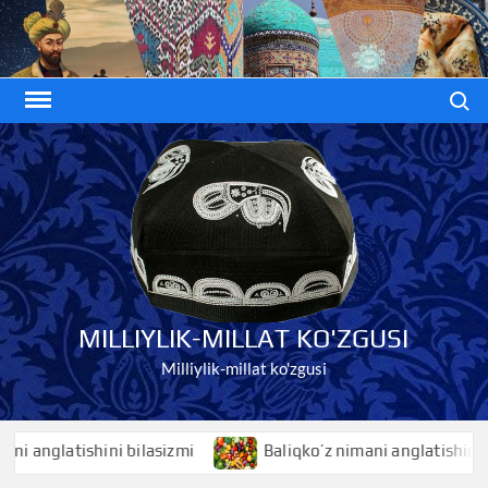
Skip
to
content
Search
MILLIYLIK-MILLAT KO'ZGUSI
Milliylik-millat ko'zgusi
tishini bilasizmi
Baliqko’z nimani anglatishini bilasizmi