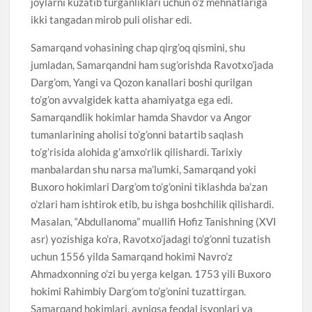
joylarni kuzatib turganliklari uchun o’z mehnatlariga
ikki tangadan mirob puli olishar edi.
Samarqand vohasining chap qirg’oq qismini, shu
jumladan, Samarqandni ham sug’orishda Ravotxo’jada
Darg’om, Yangi va Qozon kanallari boshi qurilgan
to’g’on avvalgidek katta ahamiyatga ega edi.
Samarqandlik hokimlar hamda Shavdor va Angor
tumanlarining aholisi to’g’onni batartib saqlash
to’g’risida alohida g’amxo’rlik qilishardi. Tarixiy
manbalardan shu narsa ma’lumki, Samarqand yoki
Buxoro hokimlari Darg’om to’g’onini tiklashda ba’zan
o’zlari ham ishtirok etib, bu ishga boshchilik qilishardi.
Masalan, “Abdullanoma” muallifi Hofiz Tanishning (XVI
asr) yozishiga ko’ra, Ravotxo’jadagi to’g’onni tuzatish
uchun 1556 yilda Samarqand hokimi Navro’z
Ahmadxonning o’zi bu yerga kelgan. 1753 yili Buxoro
hokimi Rahimbiy Darg’om to’g’onini tuzattirgan.
Samarqand hokimlari, ayniqsa feodal isyonlari va