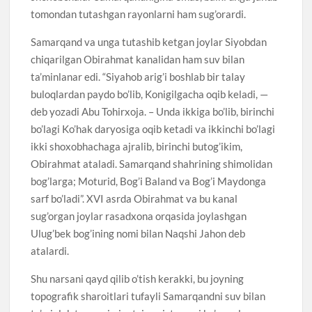
tomondan tutashgan rayonlarni ham sug’orardi.
Samarqand va unga tutashib ketgan joylar Siyobdan
chiqarilgan Obirahmat kanalidan ham suv bilan
ta’minlanar edi. “Siyahob arig’i boshlab bir talay
buloqlardan paydo bo’lib, Konigilgacha oqib keladi, —
deb yozadi Abu Tohirxoja. – Unda ikkiga bo’lib, birinchi
bo’lagi Ko’hak daryosiga oqib ketadi va ikkinchi bo’lagi
ikki shoxobhachaga ajralib, birinchi butog’ikim,
Obirahmat ataladi. Samarqand shahrining shimolidan
bog’larga; Moturid, Bog’i Baland va Bog’i Maydonga
sarf bo’ladi”. XVI asrda Obirahmat va bu kanal
sug’organ joylar rasadxona orqasida joylashgan
Ulug’bek bog’ining nomi bilan Naqshi Jahon deb
atalardi.
Shu narsani qayd qilib o’tish kerakki, bu joyning
topografik sharoitlari tufayli Samarqandni suv bilan