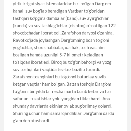
yirik irrigatsiya sistemalaridan biri bo’lgan Darg’om
kanali suv bog’lab beradigan Vardsar to’g’onidan
tashqari ko’pgina dambalar (band), suv ayirg’ichlar
(kunda) va suv tashlag’ichlar (nishtoq) o’rnatilgan 122
shoxobchadan iborat edi. Zarafshon daryosi o’zanida,
Ravotxo’jada joylashgan Darg’omning bosh to’g’oni
yog’ochlar, shox-shabbalar, xashak, tosh vac him
bosilgan hamda uzunligi 5-7 kilometr keladigan
to’siqdan iborat edi. Biroq bu to’g’on bahorgi va yozgi
suv toshqinlari vaqtida tez-tez buzilib turardi.
Zarafshon toshqinlari bu to’g’onni butunlay yuvib
ketgan vaqtlar ham bo’lgan. Ba’zan toshqin Darg’om
to’g’onni bir yilda bir necha marta buzib ketar va har
safar uni tuzatishlar yoki yangidan tiklashardi. Ana
shunday davrlarda ekinlar oylab sug’orilmay qolardi.
Shuning uchun ham samarqandliklar Darg’omni dardu
g’am deb atashardi.