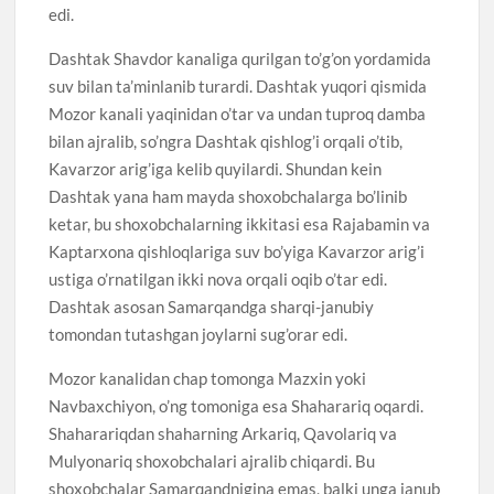
edi.
Dashtak Shavdor kanaliga qurilgan to’g’on yordamida
suv bilan ta’minlanib turardi. Dashtak yuqori qismida
Mozor kanali yaqinidan o’tar va undan tuproq damba
bilan ajralib, so’ngra Dashtak qishlog’i orqali o’tib,
Kavarzor arig’iga kelib quyilardi. Shundan kein
Dashtak yana ham mayda shoxobchalarga bo’linib
ketar, bu shoxobchalarning ikkitasi esa Rajabamin va
Kaptarxona qishloqlariga suv bo’yiga Kavarzor arig’i
ustiga o’rnatilgan ikki nova orqali oqib o’tar edi.
Dashtak asosan Samarqandga sharqi-janubiy
tomondan tutashgan joylarni sug’orar edi.
Mozor kanalidan chap tomonga Mazxin yoki
Navbaxchiyon, o’ng tomoniga esa Shaharariq oqardi.
Shaharariqdan shaharning Arkariq, Qavolariq va
Mulyonariq shoxobchalari ajralib chiqardi. Bu
shoxobchalar Samarqandnigina emas, balki unga janub