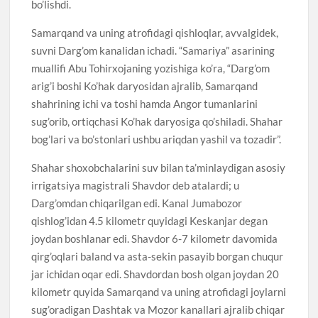
bo’lishdi.
Samarqand va uning atrofidagi qishloqlar, avvalgidek,
suvni Darg’om kanalidan ichadi. “Samariya” asarining
muallifi Abu Tohirxojaning yozishiga ko’ra, “Darg’om
arig’i boshi Ko’hak daryosidan ajralib, Samarqand
shahrining ichi va toshi hamda Angor tumanlarini
sug’orib, ortiqchasi Ko’hak daryosiga qo’shiladi. Shahar
bog’lari va bo’stonlari ushbu ariqdan yashil va tozadir”.
Shahar shoxobchalarini suv bilan ta’minlaydigan asosiy
irrigatsiya magistrali Shavdor deb atalardi; u
Darg’omdan chiqarilgan edi. Kanal Jumabozor
qishlog’idan 4.5 kilometr quyidagi Keskanjar degan
joydan boshlanar edi. Shavdor 6-7 kilometr davomida
qirg’oqlari baland va asta-sekin pasayib borgan chuqur
jar ichidan oqar edi. Shavdordan bosh olgan joydan 20
kilometr quyida Samarqand va uning atrofidagi joylarni
sug’oradigan Dashtak va Mozor kanallari ajralib chiqar