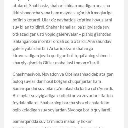
atalardi. Shubhasiz, shahar ichidan oqadigan ana shu
ikki shoxobcha yana ham mayda sug’orish irmoqlariga
bo’linib ketardi. Ular o’z navbatida ko’ptina hovuzlarni
suv bilan to’ldirdi. Shahar kanallari ba’zi joylarda suv
o’tkazadigan usti yopiq galereyalar – pishiq g’ishtdan
ishlangan obi mo’rilar orqali oqib o’tardi. Ana shunday
galereyalardan biri Arkariq o’zani shaharga
kiraveradigan joyda qurilgan bo’lib, qal’aning shimoli-
sharqiy qismida Giftar mahallasi tomon o’tardi.
Chashmasiyob, Novadon va Obsimashhad deb atalgan
buloq suvlaridan hosil bo’lgan chuqur jarlar ham
Samarqandni suv bilan ta’minlashda katta rol o’ynardi.
Bu soylar suv yig’adigan kollektor va zovurlar sifatida
foydalanilardi. Shaharning barcha shoxobchalaridan
oqib keladigan suv soylardan Siyobga borib quyilardi.
Samarqandda suv ta’minoti mahalliy hokim