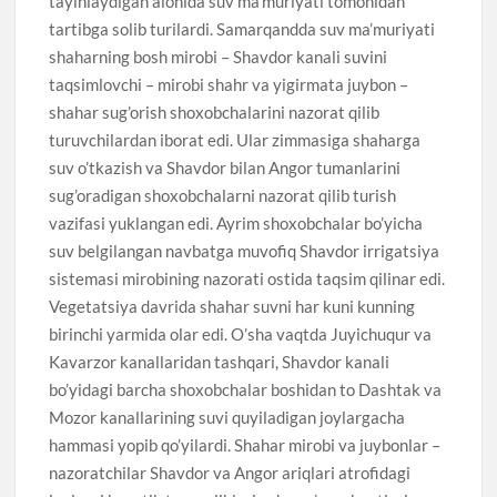
tayinlaydigan alohida suv ma’muriyati tomonidan
tartibga solib turilardi. Samarqandda suv ma’muriyati
shaharning bosh mirobi – Shavdor kanali suvini
taqsimlovchi – mirobi shahr va yigirmata juybon –
shahar sug’orish shoxobchalarini nazorat qilib
turuvchilardan iborat edi. Ular zimmasiga shaharga
suv o’tkazish va Shavdor bilan Angor tumanlarini
sug’oradigan shoxobchalarni nazorat qilib turish
vazifasi yuklangan edi. Ayrim shoxobchalar bo’yicha
suv belgilangan navbatga muvofiq Shavdor irrigatsiya
sistemasi mirobining nazorati ostida taqsim qilinar edi.
Vegetatsiya davrida shahar suvni har kuni kunning
birinchi yarmida olar edi. O’sha vaqtda Juyichuqur va
Kavarzor kanallaridan tashqari, Shavdor kanali
bo’yidagi barcha shoxobchalar boshidan to Dashtak va
Mozor kanallarining suvi quyiladigan joylargacha
hammasi yopib qo’yilardi. Shahar mirobi va juybonlar –
nazoratchilar Shavdor va Angor ariqlari atrofidagi