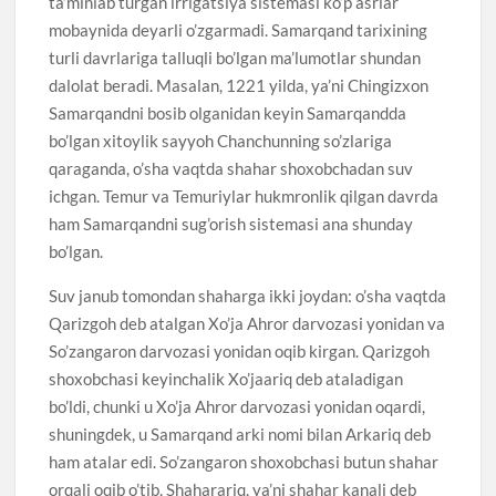
ta’minlab turgan irrigatsiya sistemasi ko’p asrlar
mobaynida deyarli o’zgarmadi. Samarqand tarixining
turli davrlariga talluqli bo’lgan ma’lumotlar shundan
dalolat beradi. Masalan, 1221 yilda, ya’ni Chingizxon
Samarqandni bosib olganidan keyin Samarqandda
bo’lgan xitoylik sayyoh Chanchunning so’zlariga
qaraganda, o’sha vaqtda shahar shoxobchadan suv
ichgan. Temur va Temuriylar hukmronlik qilgan davrda
ham Samarqandni sug’orish sistemasi ana shunday
bo’lgan.
Suv janub tomondan shaharga ikki joydan: o’sha vaqtda
Qarizgoh deb atalgan Xo’ja Ahror darvozasi yonidan va
So’zangaron darvozasi yonidan oqib kirgan. Qarizgoh
shoxobchasi keyinchalik Xo’jaariq deb ataladigan
bo’ldi, chunki u Xo’ja Ahror darvozasi yonidan oqardi,
shuningdek, u Samarqand arki nomi bilan Arkariq deb
ham atalar edi. So’zangaron shoxobchasi butun shahar
orqali oqib o’tib, Shaharariq, ya’ni shahar kanali deb