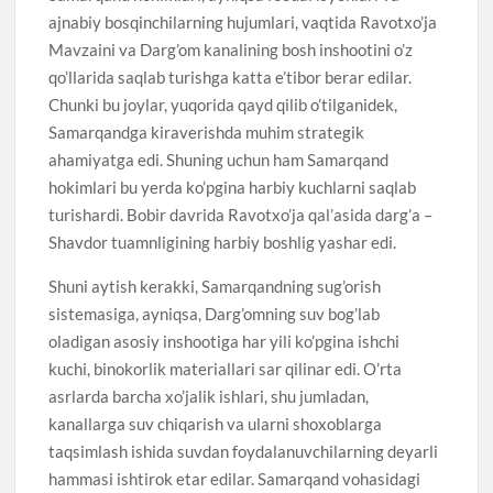
ajnabiy bosqinchilarning hujumlari, vaqtida Ravotxo’ja
Mavzaini va Darg’om kanalining bosh inshootini o’z
qo’llarida saqlab turishga katta e’tibor berar edilar.
Chunki bu joylar, yuqorida qayd qilib o’tilganidek,
Samarqandga kiraverishda muhim strategik
ahamiyatga edi. Shuning uchun ham Samarqand
hokimlari bu yerda ko’pgina harbiy kuchlarni saqlab
turishardi. Bobir davrida Ravotxo’ja qal’asida darg’a –
Shavdor tuamnligining harbiy boshlig yashar edi.
Shuni aytish kerakki, Samarqandning sug’orish
sistemasiga, ayniqsa, Darg’omning suv bog’lab
oladigan asosiy inshootiga har yili ko’pgina ishchi
kuchi, binokorlik materiallari sar qilinar edi. O’rta
asrlarda barcha xo’jalik ishlari, shu jumladan,
kanallarga suv chiqarish va ularni shoxoblarga
taqsimlash ishida suvdan foydalanuvchilarning deyarli
hammasi ishtirok etar edilar. Samarqand vohasidagi