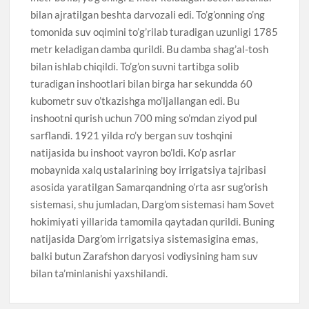
bilan ajratilgan beshta darvozali edi. To’g’onning o’ng
tomonida suv oqimini to’g’rilab turadigan uzunligi 1785
metr keladigan damba qurildi. Bu damba shag’al-tosh
bilan ishlab chiqildi. To’g’on suvni tartibga solib
turadigan inshootlari bilan birga har sekundda 60
kubometr suv o’tkazishga mo’ljallangan edi. Bu
inshootni qurish uchun 700 ming so’mdan ziyod pul
sarflandi. 1921 yilda ro’y bergan suv toshqini
natijasida bu inshoot vayron bo’ldi. Ko’p asrlar
mobaynida xalq ustalarining boy irrigatsiya tajribasi
asosida yaratilgan Samarqandning o’rta asr sug’orish
sistemasi, shu jumladan, Darg’om sistemasi ham Sovet
hokimiyati yillarida tamomila qaytadan qurildi. Buning
natijasida Darg’om irrigatsiya sistemasigina emas,
balki butun Zarafshon daryosi vodiysining ham suv
bilan ta’minlanishi yaxshilandi.