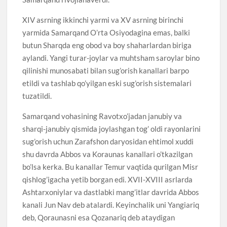
XIV asrning ikkinchi yarmi va XV asrning birinchi
yarmida Samarqand O’rta Osiyodagina emas, balki
butun Sharqda eng obod va boy shaharlardan biriga
aylandi. Yangi turar-joylar va muhtsham saroylar bino
qilinishi munosabati bilan sug’orish kanallari barpo
etildi va tashlab qo’yilgan eski sug’orish sistemalari
tuzatildi.
Samarqand vohasining Ravotxo’jadan janubiy va
sharqi-janubiy qismida joylashgan tog’ oldi rayonlarini
sug’orish uchun Zarafshon daryosidan ehtimol xuddi
shu davrda Abbos va Koraunas kanallari o’tkazilgan
bo’lsa kerka. Bu kanallar Temur vaqtida qurilgan Misr
qishlog’igacha yetib borgan edi. XVII-XVIII asrlarda
Ashtarxoniylar va dastlabki mang’itlar davrida Abbos
kanali Jun Nav deb atalardi. Keyinchalik uni Yangiariq
deb, Qoraunasni esa Qozanariq deb ataydigan