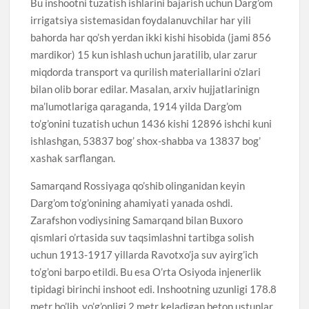
Bu inshootni tuzatish ishlarini bajarish uchun Darg’om
irrigatsiya sistemasidan foydalanuvchilar har yili
bahorda har qo’sh yerdan ikki kishi hisobida (jami 856
mardikor) 15 kun ishlash uchun jaratilib, ular zarur
miqdorda transport va qurilish materiallarini o’zlari
bilan olib borar edilar. Masalan, arxiv hujjatlarinign
ma’lumotlariga qaraganda, 1914 yilda Darg’om
to’g’onini tuzatish uchun 1436 kishi 12896 ishchi kuni
ishlashgan, 53837 bog’ shox-shabba va 13837 bog’
xashak sarflangan.
Samarqand Rossiyaga qo’shib olinganidan keyin
Darg’om to’g’onining ahamiyati yanada oshdi.
Zarafshon vodiysining Samarqand bilan Buxoro
qismlari o’rtasida suv taqsimlashni tartibga solish
uchun 1913-1917 yillarda Ravotxo’ja suv ayirg’ich
to’g’oni barpo etildi. Bu esa O’rta Osiyoda injenerlik
tipidagi birinchi inshoot edi. Inshootning uzunligi 178.8
metr bo’lib, yo’g’onligi 2 metr keladigan beton ustunlar