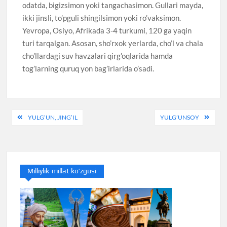
odatda, bigizsimon yoki tangachasimon. Gullari mayda,
ikki jinsli, to’pguli shingilsimon yoki ro’vaksimon.
Yevropa, Osiyo, Afrikada 3-4 turkumi, 120 ga yaqin
turi tarqalgan. Asosan, sho’rxok yerlarda, cho’l va chala
cho’llardagi suv havzalari qirg’oqlarida hamda
tog’larning quruq yon bag’irlarida o’sadi.
Навигация
YULG’UN, JING’IL
YULG’UNSOY
по
записям
Milliylik-millat ko’zgusi