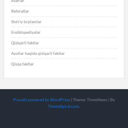
Asarlar
Referatlar
She’riy to’plamlar
Ensiklopediyalar
Qiziqarli faktlar
Ayollar haqida qiziqarli faktlar
Qisqa faktlar
Proudly powered by WordPress
|
Theme: TimesNews
|
By
ThemeSpiral.com
.