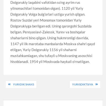
Dolgorukiy laqabini vafotidan so’ng ayrim rus
yilnomachilari tomonidan olgan). 1120 yil Yuriy
Dolgorukiy Volga bulg’orlari ustiga yurish qilgan.
Rostov Suzdal yeri Monomax tomonidan Yuriy
Dolgorukiyga berilgan edi. Uning qarorgohi Suzdalda
bo’lgan. Pereyaslavl-Zalessk, Yurev va boshqalar
shaharlarni bino qilgan. Uning hukmronligi davrida,
1147 yil ilk marotaba manbalarda Moskva shahri qayd
etilgan, Yuriy Dolgorukiy 1156 yil shaharni
mustahkamlagan, shu tufayli u Moskvaning asoschisi
hisoblanadi. 1954 yil Moskvada haykali o’rnatilgan.
Навигация
YURIDIK SHAXS
YURISDIKTSIYA
по
записям