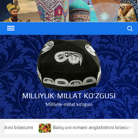
Skip
to
content
Search
MILLIYLIK-MILLAT KO'ZGUSI
Milliylik-millat ko'zgusi
i bilasizmi
Baliq uni nimani anglatishini bilasizmi