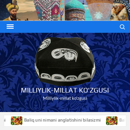
Skip
to
content
Search
MILLIYLIK-MILLAT KO'ZGUSI
Milliylik-millat ko'zgusi
Baliq uni nimani anglatishini bilasizmi
Baliqko’z n