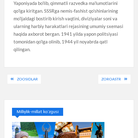
Yaponiyada bo’lib, qimmatli razvedka ma’lumotlarini
qo’lga kiritgan. SSSRga nemis-fashist qo’shinlarining
mo’ljaldagi bostirib kirish vaqtini, diviziyalar soni va
ularning harbiy harakatlari rejasining umumiy sxemasi
haqida axborot bergan. 1941 yilda yapon politsiyasi
tomonidan qo’lga olinib, 1944 yil noyabrda qatl
qilingan.
Навигация
ZOOSIDLAR
ZOROASTR
по
записям
Milliylik-millat ko’zgusi