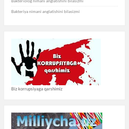
Bakteriolog nimani anglatishini bilasizmi
Bakteriya nimani anglatishini bilasizmi
Biz korrupsiyaga qarshimiz