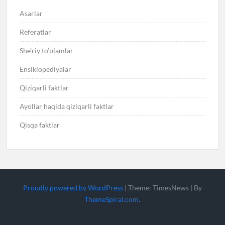
Asarlar
Referatlar
She’riy to’plamlar
Ensiklopediyalar
Qiziqarli faktlar
Ayollar haqida qiziqarli faktlar
Qisqa faktlar
Proudly powered by WordPress
|
Theme: TimesNews
|
By
ThemeSpiral.com
.