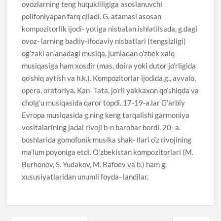
ovozlarning teng huqukliligiga asoslanuvchi
polifoniyapan farq qiladi. G. atamasi asosan
kompozitorlik ijodi- yotiga nisbatan ishlatilsada, g.dagi
ovoz- larning badiiy-ifodaviy nisbatlari (tengsizligi)
og’zaki an’anadagi musiqa, jumladan o’zbek xalq
musiqasiga ham xosdir (mas, doira yoki dutor jo’rligida
qo’shiq aytish va h.k.). Kompozitorlar ijodida g., avvalo,
opera, oratoriya, Kan- Tata, jo’rli yakkaxon qo’shiqda va
cholg’u musiqasida qaror topdi. 17-19-a.lar G’arbiy
Evropa musiqasida g.ning keng tarqalishi garmoniya
vositalarining jadal rivoji b-n barobar bordi. 20- a.
boshlarida gomofonik musika shak- llari o’z rivojining
ma’lum poyoniga etdi. O’zbekistan kompozitorlari (M.
Burhonov, S. Yudakov, M. Bafoev va b.) ham g.
xususiyatlaridan unumli foyda- landilar.