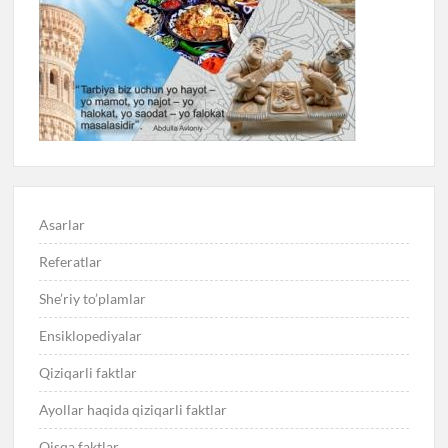
Asarlar
Referatlar
She’riy to’plamlar
Ensiklopediyalar
Qiziqarli faktlar
Ayollar haqida qiziqarli faktlar
Qisqa faktlar