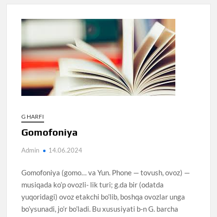
G HARFI
Gomofoniya
Admin
14.06.2024
Gomofoniya (gomo… va Yun. Phone — tovush, ovoz) —
musiqada ko’p ovozli- lik turi; g.da bir (odatda
yuqoridagi) ovoz etakchi bo’lib, boshqa ovozlar unga
bo’ysunadi, jo’r bo’ladi. Bu xususiyati b-n G. barcha