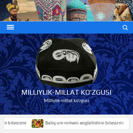
Skip
to
content
Search
MILLIYLIK-MILLAT KO'ZGUSI
Milliylik-millat ko'zgusi
ilasizmi
Baliq uni nimani anglatishini bilasizmi