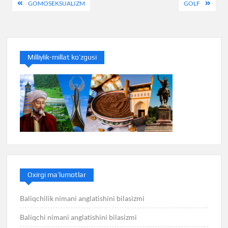
Навигация
GOMOSEKSUALIZM
GOLF
по
записям
Milliylik-millat ko’zgusi
Oxirgi ma’lumotlar
Baliqchilik nimani anglatishini bilasizmi
Baliqchi nimani anglatishini bilasizmi