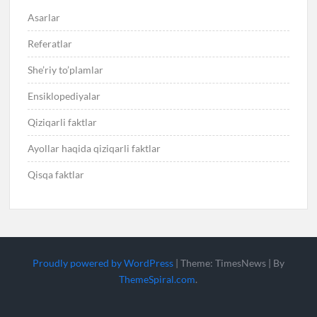
Asarlar
Referatlar
She’riy to’plamlar
Ensiklopediyalar
Qiziqarli faktlar
Ayollar haqida qiziqarli faktlar
Qisqa faktlar
Proudly powered by WordPress
|
Theme: TimesNews
|
By
ThemeSpiral.com
.