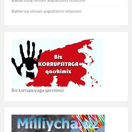
Bakteriolog nimani anglatishini bilasizmi
Bakteriya nimani anglatishini bilasizmi
Biz korrupsiyaga qarshimiz