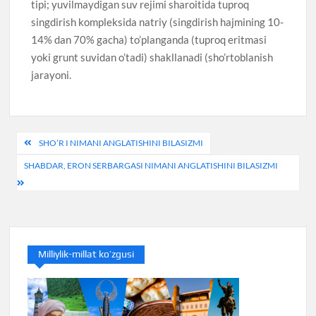
tipi; yuvilmaydigan suv rejimi sharoitida tuproq
singdirish kompleksida natriy (singdirish hajmining 10-
14% dan 70% gacha) to’planganda (tuproq eritmasi
yoki grunt suvidan o’tadi) shakllanadi (sho’rtoblanish
jarayoni.
Навигация
SHO’R I NIMANI ANGLATISHINI BILASIZMI
по
SHABDAR, ERON SERBARGASI NIMANI ANGLATISHINI BILASIZMI
записям
Milliylik-millat ko’zgusi