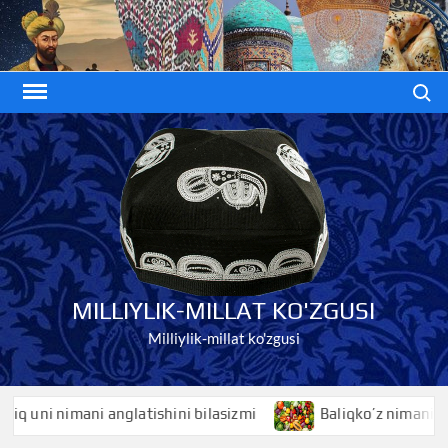
Skip
to
content
Search
MILLIYLIK-MILLAT KO'ZGUSI
Milliylik-millat ko'zgusi
uni nimani anglatishini bilasizmi
Baliqko’z nimani anglati