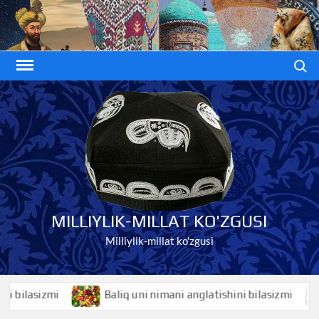
Skip
to
content
Search
MILLIYLIK-MILLAT KO'ZGUSI
Milliylik-millat ko'zgusi
bilasizmi
Baliq uni nimani anglatishini bilasizmi