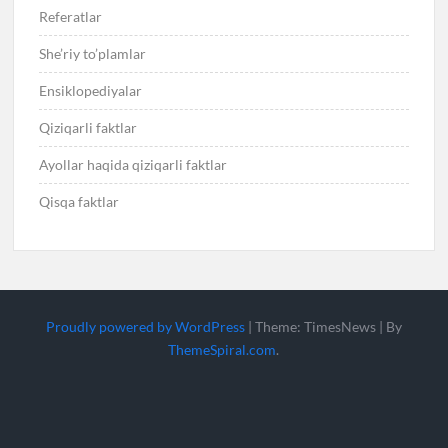
Referatlar
She’riy to’plamlar
Ensiklopediyalar
Qiziqarli faktlar
Ayollar haqida qiziqarli faktlar
Qisqa faktlar
Proudly powered by WordPress
|
Theme: TimesNews
|
By
ThemeSpiral.com
.