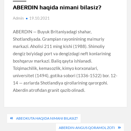
ABERDIN haqida nimani bilasiz?
Admin
19.10.2021
ABERDIN — Buyuk Britaniyadagi shahar,
Shotlandiyada. Grampian rayoninining ma’muriy
markazi. Aholisi 211 ming kishi (1988). Shimoliy
dengiz bo’yidagi port va dengizdagi neft konlarining
boshqaruv markazi. Baliq qayta ishlanadi.
To’qimachilik, kemasozlik, kimyo korxonalari,
universitet (1494), gotika sobori (1336-1522) bor. 12-
14 — asrlarda Shotlandiya qirollarining qarorgohi.
Aberdin atrofidan granit qazib olinadi.
Навигация
ABEOKUTA HAQIDA NIMANI BILASIZ?
по
ABERDIN-ANGUS QORAMOL ZOTI