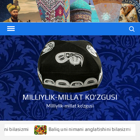
Skip
to
content
Search
MILLIYLIK-MILLAT KO'ZGUSI
Milliylik-millat ko'zgusi
ilasizmi
Baliq uni nimani anglatishini bilasizmi