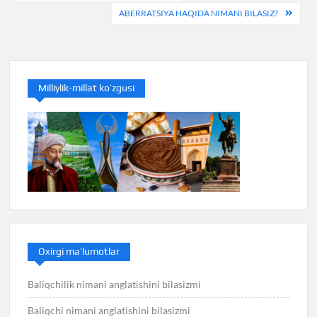
menyusi
ABERRATSIYA HAQIDA NIMANI BILASIZ?
Milliylik-millat ko’zgusi
Oxirgi ma’lumotlar
Baliqchilik nimani anglatishini bilasizmi
Baliqchi nimani anglatishini bilasizmi