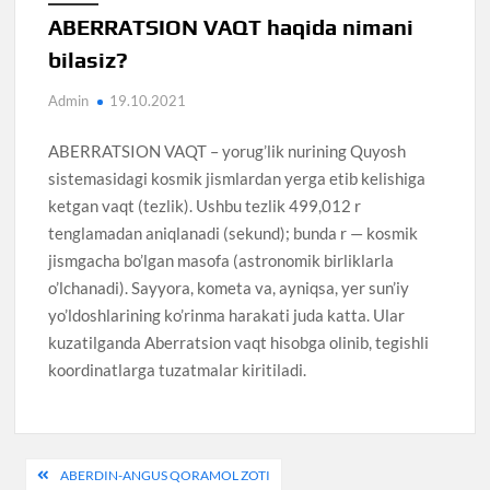
ABERRATSION VAQT haqida nimani
bilasiz?
Admin
19.10.2021
ABERRATSION VAQT – yorug’lik nurining Quyosh
sistemasidagi kosmik jismlardan yerga etib kelishiga
ketgan vaqt (tezlik). Ushbu tezlik 499,012 r
tenglamadan aniqlanadi (sekund); bunda r — kosmik
jismgacha bo’lgan masofa (astronomik birliklarla
o’lchanadi). Sayyora, kometa va, ayniqsa, yer sun’iy
yo’ldoshlarining ko’rinma harakati juda katta. Ular
kuzatilganda Aberratsion vaqt hisobga olinib, tegishli
koordinatlarga tuzatmalar kiritiladi.
Post
ABERDIN-ANGUS QORAMOL ZOTI