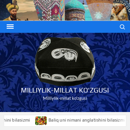
Skip
to
content
Search
MILLIYLIK-MILLAT KO'ZGUSI
Milliylik-millat ko'zgusi
i bilasizmi
Baliq uni nimani anglatishini bilasizmi