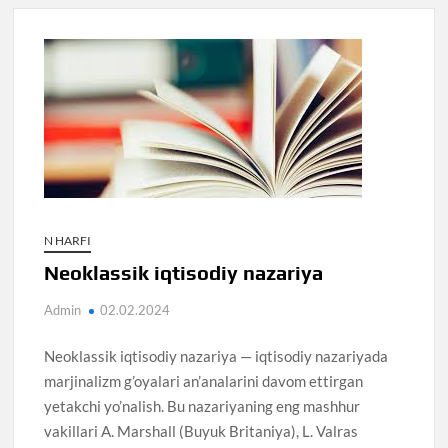
N HARFI
Neoklassik iqtisodiy nazariya
Admin
02.02.2024
Neoklassik iqtisodiy nazariya — iqtisodiy nazariyada
marjinalizm g’oyalari an’analarini davom ettirgan
yetakchi yo’nalish. Bu nazariyaning eng mashhur
vakillari A. Marshall (Buyuk Britaniya), L. Valras