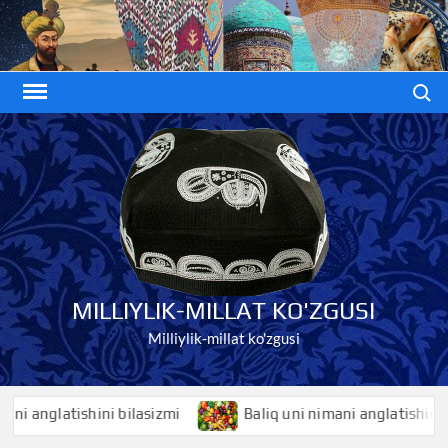
Skip
to
content
Search
MILLIYLIK-MILLAT KO'ZGUSI
Milliylik-millat ko'zgusi
glatishini bilasizmi
Baliq uni nimani anglatishini bilasi