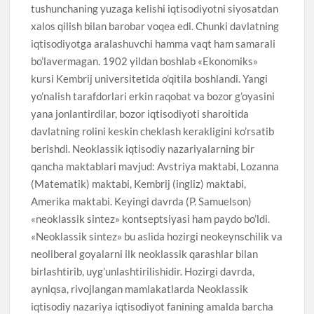
tushunchaning yuzaga kelishi iqtisodiyotni siyosatdan
xalos qilish bilan barobar voqea edi. Chunki davlatning
iqtisodiyotga aralashuvchi hamma vaqt ham samarali
bo’lavermagan. 1902 yildan boshlab «Ekonomiks»
kursi Kembrij universitetida o’qitila boshlandi. Yangi
yo’nalish tarafdorlari erkin raqobat va bozor g’oyasini
yana jonlantirdilar, bozor iqtisodiyoti sharoitida
davlatning rolini keskin cheklash kerakligini ko’rsatib
berishdi. Neoklassik iqtisodiy nazariyalarning bir
qancha maktablari mavjud: Avstriya maktabi, Lozanna
(Matematik) maktabi, Kembrij (ingliz) maktabi,
Amerika maktabi. Keyingi davrda (P. Samuelson)
«neoklassik sintez» kontseptsiyasi ham paydo bo’ldi.
«Neoklassik sintez» bu aslida hozirgi neokeynschilik va
neoliberal goyalarni ilk neoklassik qarashlar bilan
birlashtirib, uyg’unlashtirilishidir. Hozirgi davrda,
ayniqsa, rivojlangan mamlakatlarda Neoklassik
iqtisodiy nazariya iqtisodiyot fanining amalda barcha