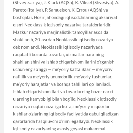
(Shveytsariya), J. Klark (AQSh), K. Viksel (Shvesiya), A.
Pareto (Italiya), P. Samuelson, K. Errou (AQSh) va
boshqalar. Hozir jahondagi iqtisodchilarning aksariyat
qismi Neoklassik iqtisodiy nazariya tarafdorlaridir.
Mazkur nazariya marjinalistik tamoyillar asosida
shakllanib, 20-asrdan Neoklassik iqtisodiy nazariya
deb nomlandi. Neoklassik iqtisodiy nazariyada
raqobatli bozorda tovarlar, xizmatlar narxining
shakllanishini va ishlab chiqarish omillarini o’rganish
uchun eng so’nggi — me’yoriy kattaliklar — me’yoriy
naflilik va me’yoriy unumdorlik, me’yoriy tushumlar,
me’yoriy harajatlar va boshqa tahlillari qo’llaniladi.
Ishlab chiqarish omillari va tovarlarning bozor narxi
ularning kamyobligi bilan bog’liq. Neoklassik iqtisodiy
nazariya nuqtai nazariga ko’ra, me’yoriy miqdorlar
kishilar o’zlarining iqtisodiy faoliyatida qabul qiladigan
qarorlarida hal qiluvchi o’rinni egallaydi. Neoklassik
iqtisodiy nazariyaning asosiy goyasi mukammal