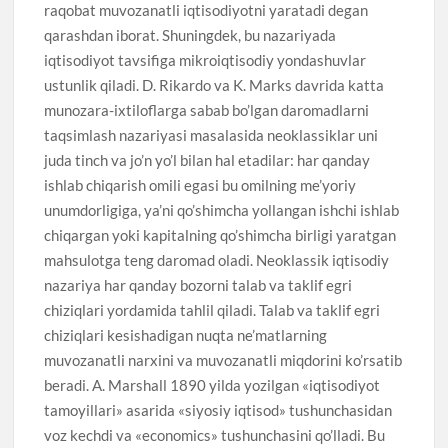
raqobat muvozanatli iqtisodiyotni yaratadi degan
qarashdan iborat. Shuningdek, bu nazariyada
iqtisodiyot tavsifiga mikroiqtisodiy yondashuvlar
ustunlik qiladi. D. Rikardo va K. Marks davrida katta
munozara-ixtiloflarga sabab bo’lgan daromadlarni
taqsimlash nazariyasi masalasida neoklassiklar uni
juda tinch va jo’n yo’l bilan hal etadilar: har qanday
ishlab chiqarish omili egasi bu omilning me’yoriy
unumdorligiga, ya’ni qo’shimcha yollangan ishchi ishlab
chiqargan yoki kapitalning qo’shimcha birligi yaratgan
mahsulotga teng daromad oladi. Neoklassik iqtisodiy
nazariya har qanday bozorni talab va taklif egri
chiziqlari yordamida tahlil qiladi. Talab va taklif egri
chiziqlari kesishadigan nuqta ne’matlarning
muvozanatli narxini va muvozanatli miqdorini ko’rsatib
beradi. A. Marshall 1890 yilda yozilgan «iqtisodiyot
tamoyillari» asarida «siyosiy iqtisod» tushunchasidan
voz kechdi va «economics» tushunchasini qo’lladi. Bu