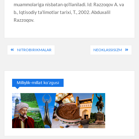
muammolariga nisbatan qo’llaniladi. Id: Razzoqov A. va
b., Iqtisodiy ta’limotlar tarixi, T., 2002. Abduxalil
Razzoqov.
Навигация
NITROBIRIKMALAR
NEOKLASSISIZM
по
записям
Milliylik-millat ko’zgusi