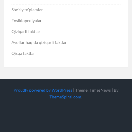
She’riy to’plamlar
Ensiklopediyalar
Qiziqarli faktlar
Ayollar haqida qiziqarli faktlar
Qisqa faktlar
Proudly powered by WordPress
|
Theme: TimesNews
|
By
ThemeSpiral.com
.