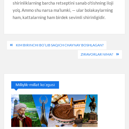
shirinliklarning barcha retseptini sanab o’tishning iloji
yo’q. Ammo shu narsa ma’lumki, — ular bolakaylarning
ham, kattalarning ham birdek sevimli shirinligidir.
Навигация
KIM BIRINCHI BO’LIB SAQICH CHAYNAY BOSHLAGAN?
по
ZIRAVORLAR NIMA?
записям
Milliylik-millat ko’zgusi