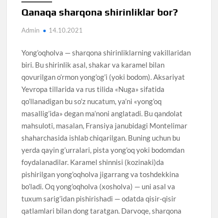
Qanaqa sharqona shirinliklar bor?
Admin
14.10.2021
Yong’oqholva — sharqona shirinliklarning vakillaridan
biri. Bu shirinlik asal, shakar va karamel bilan
qovurilgan o’rmon yong’og’i (yoki bodom). Aksariyat
Yevropa tillarida va rus tilida «Nuga» sifatida
qo’llanadigan bu so’z nucatum, ya’ni «yong’oq
masallig’ida» degan ma’noni anglatadi. Bu qandolat
mahsuloti, masalan, Fransiya janubidagi Montelimar
shaharchasida ishlab chiqarilgan. Buning uchun bu
yerda qayin g’urralari, pista yong’oq yoki bodomdan
foydalanadilar. Karamel shinnisi (kozinaki)da
pishirilgan yong’oqholva jigarrang va toshdekkina
bo’ladi. Oq yong’oqholva (xosholva) — uni asal va
tuxum sarig’idan pishirishadi — odatda qisir-qisir
qatlamlari bilan dong taratgan. Darvoqe, sharqona