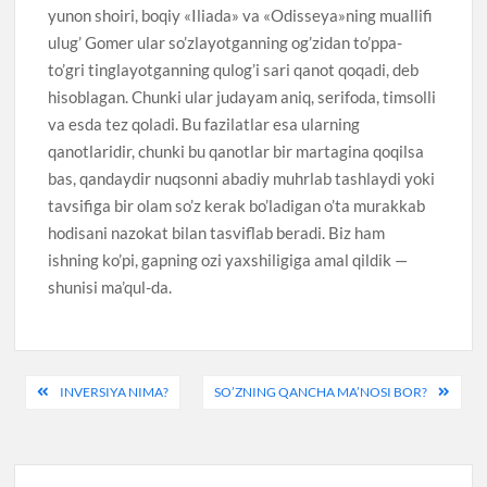
yunon shoiri, boqiy «Iliada» va «Odisseya»ning muallifi
ulug’ Gomer ular so’zlayotganning og’zidan to’ppa-
to’gri tinglayotganning qulog’i sari qanot qoqadi, deb
hisoblagan. Chunki ular judayam aniq, serifoda, timsolli
va esda tez qoladi. Bu fazilatlar esa ularning
qanotlaridir, chunki bu qanotlar bir martagina qoqilsa
bas, qandaydir nuqsonni abadiy muhrlab tashlaydi yoki
tavsifiga bir olam so’z kerak bo’ladigan o’ta murakkab
hodisani nazokat bilan tasviflab beradi. Biz ham
ishning ko’pi, gapning ozi yaxshiligiga amal qildik —
shunisi ma’qul-da.
Post
INVERSIYA NIMA?
SO’ZNING QANCHA MA’NOSI BOR?
menyusi