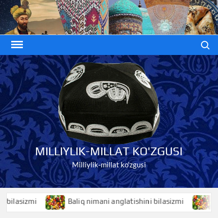
Skip
to
content
Search
MILLIYLIK-MILLAT KO'ZGUSI
Milliylik-millat ko'zgusi
sizmi
Baliq nimani anglatishini bilasizmi
Balans 