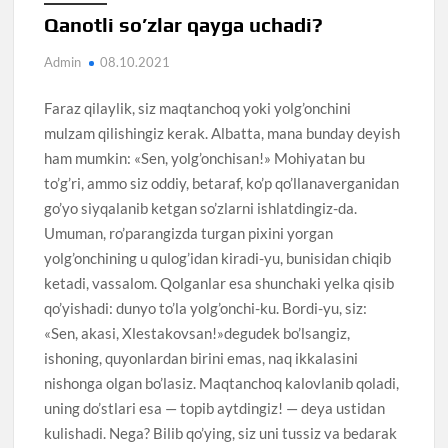
Qanotli so’zlar qayga uchadi?
Admin
08.10.2021
Faraz qilaylik, siz maqtanchoq yoki yolg’onchini
mulzam qilishingiz kerak. Albatta, mana bunday deyish
ham mumkin: «Sen, yolg’onchisan!» Mohiyatan bu
to’g’ri, ammo siz oddiy, betaraf, ko’p qo’llanaverganidan
go’yo siyqalanib ketgan so’zlarni ishlatdingiz-da.
Umuman, ro’parangizda turgan pixini yorgan
yolg’onchining u qulog’idan kiradi-yu, bunisidan chiqib
ketadi, vassalom. Qolganlar esa shunchaki yelka qisib
qo’yishadi: dunyo to’la yolg’onchi-ku. Bordi-yu, siz:
«Sen, akasi, Xlestakovsan!»degudek bo’lsangiz,
ishoning, quyonlardan birini emas, naq ikkalasini
nishonga olgan bo’lasiz. Maqtanchoq kalovlanib qoladi,
uning do’stlari esa — topib aytdingiz! — deya ustidan
kulishadi. Nega? Bilib qo’ying, siz uni tussiz va bedarak