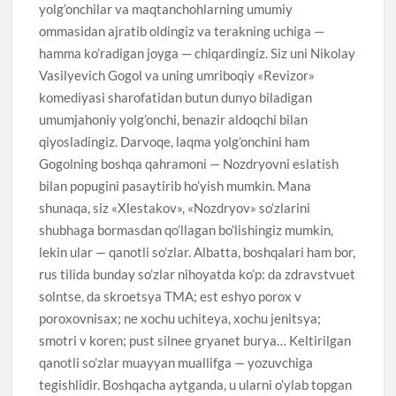
yolg’onchilar va maqtanchohlarning umumiy
ommasidan ajratib oldingiz va terakning uchiga —
hamma ko’radigan joyga — chiqardingiz. Siz uni Nikolay
Vasilyevich Gogol va uning umriboqiy «Revizor»
komediyasi sharofatidan butun dunyo biladigan
umumjahoniy yolg’onchi, benazir aldoqchi bilan
qiyosladingiz. Darvoqe, laqma yolg’onchini ham
Gogolning boshqa qahramoni — Nozdryovni eslatish
bilan popugini pasaytirib ho’yish mumkin. Mana
shunaqa, siz «Xlestakov», «Nozdryov» so’zlarini
shubhaga bormasdan qo’llagan bo’lishingiz mumkin,
lekin ular — qanotli so’zlar. Albatta, boshqalari ham bor,
rus tilida bunday so’zlar nihoyatda ko’p: da zdravstvuet
solntse, da skroetsya TMA; est eshyo porox v
poroxovnisax; ne xochu uchiteya, xochu jenitsya;
smotri v koren; pust silnee gryanet burya… Keltirilgan
qanotli so’zlar muayyan muallifga — yozuvchiga
tegishlidir. Boshqacha aytganda, u ularni o’ylab topgan