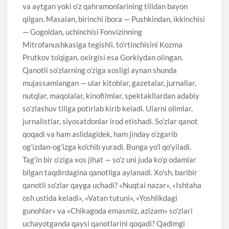
va aytgan yoki o’z qahramonlarining tilidan bayon
qilgan. Masalan, birinchi ibora — Pushkindan, ikkinchisi
— Gogoldan, uchinchisi Fonvizinning
Mitrofanushkasiga tegishli, to’rtinchisini Kozma
Prutkov to’qigan, oxirgisi esa Gorkiydan olingan.
Qanotli so’zlarning o’ziga xosligi aynan shunda
mujassamlangan — ular kitoblar, gazetalar, jurnallar,
nutqlar, maqolalar, kinofilmlar, spektakllardan adabiy
so’zlashuv tiliga potirlab kirib keladi. Ularni olimlar,
jurnalistlar, siyosatdonlar irod etishadi. So’zlar qanot
qoqadi va ham aslidagidek, ham jinday o’zgarib
og’izdan-og’izga ko’chib yuradi. Bunga yo’l qo’yiladi.
Tag’in bir o’ziga xos jihat — so’z uni juda ko’p odamlar
bilgan taqdirdagina qanotliga aylanadi. Xo’sh, baribir
qanotli so’zlar qayga uchadi? «Nuqtai nazar», «Ishtaha
osh ustida keladi», «Vatan tutuni», «Yoshlikdagi
gunohlar» va «Chikagoda emasmiz, azizam» so’zlari
uchayotganda qaysi qanotlarini qoqadi? Qadimgi