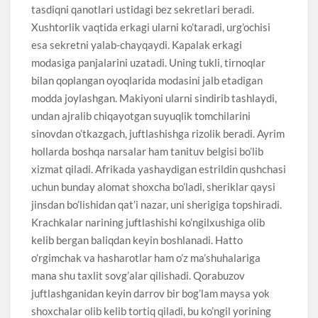
tasdiqni qanotlari ustidagi bez sekretlari beradi.
Xushtorlik vaqtida erkagi ularni ko’taradi, urg’ochisi
esa sekretni yalab-chayqaydi. Kapalak erkagi
modasiga panjalarini uzatadi. Uning tukli, tirnoqlar
bilan qoplangan oyoqlarida modasini jalb etadigan
modda joylashgan. Makiyoni ularni sindirib tashlaydi,
undan ajralib chiqayotgan suyuqlik tomchilarini
sinovdan o’tkazgach, juftlashishga rizolik beradi. Ayrim
hollarda boshqa narsalar ham tanituv belgisi bo’lib
xizmat qiladi. Afrikada yashaydigan estrildin qushchasi
uchun bunday alomat shoxcha bo’ladi, sheriklar qaysi
jinsdan bo’lishidan qat’i nazar, uni sherigiga topshiradi.
Krachkalar narining juftlashishi ko’ngilxushiga olib
kelib bergan baliqdan keyin boshlanadi. Hatto
o’rgimchak va hasharotlar ham o’z ma’shuhalariga
mana shu taxlit sovg’alar qilishadi. Qorabuzov
juftlashganidan keyin darrov bir bog’lam maysa yok
shoxchalar olib kelib tortiq qiladi, bu ko’ngil yorining