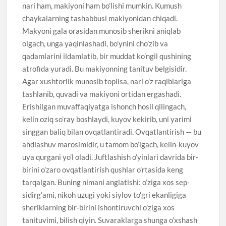
nari ham, makiyoni ham bo’lishi mumkin. Kumush
chaykalarning tashabbusi makiyonidan chiqadi.
Makyoni gala orasidan munosib sherikni aniqlab
olgach, unga yaqinlashadi, bo’ynini cho’zib va
qadamlarini ildamlatib, bir muddat ko’ngil qushining
atrofida yuradi. Bu makiyonning tanituv belgisidir.
Agar xushtorlik munosib topilsa, nari o’z raqiblariga
tashlanib, quvadi va makiyoni ortidan ergashadi.
Erishilgan muvaffaqiyatga ishonch hosil qilingach,
kelin oziq so’ray boshlaydi, kuyov kekirib, uni yarimi
singgan baliq bilan ovqatlantiradi. Ovqatlantirish — bu
ahdlashuv marosimidir, u tamom bo’lgach, kelin-kuyov
uya qurgani yo’l oladi. Juftlashish o’yinlari davrida bir-
birini o’zaro ovqatlantirish qushlar o’rtasida keng
tarqalgan. Buning nimani anglatishi: o’ziga xos sep-
sidirg’ami, nikoh uzugi yoki siylov to’gri ekanligiga
sheriklarning bir-birini ishontiruvchi o’ziga xos
tanituvimi, bilish qiyin. Suvaraklarga shunga o’xshash