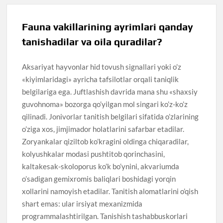
Fauna vakillarining ayrimlari qanday
tanishadilar va oila quradilar?
Aksariyat hayvonlar hid tovush signallari yoki o’z
«kiyimlaridagi» ayricha tafsilotlar orqali taniqlik
belgilariga ega. Juftlashish davrida mana shu «shaxsiy
guvohnoma» bozorga qo’yilgan mol singari ko’z-ko’z
qilinadi. Jonivorlar tanitish belgilari sifatida o’zlarining
o’ziga xos, jimjimador holatlarini safarbar etadilar.
Zoryankalar qiziltob ko’kragini oldinga chiqaradilar,
kolyushkalar modasi pushtitob qorinchasini,
kaltakesak-skoloporus ko’k bo’ynini, akvariumda
o’sadigan gemixromis baliqlari boshidagi yorqin
xollarini namoyish etadilar. Tanitish alomatlarini o’qish
shart emas: ular irsiyat mexanizmida
programmalashtirilgan. Tanishish tashabbuskorlari