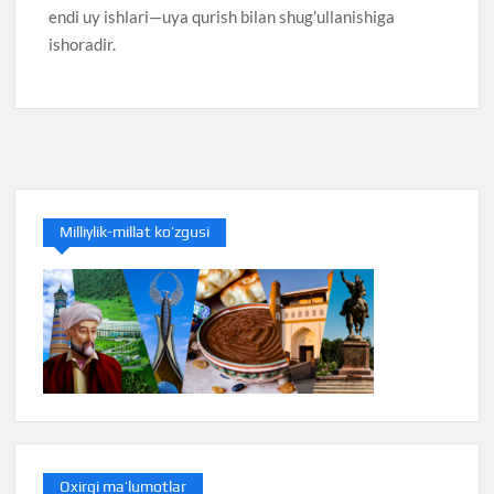
endi uy ishlari—uya qurish bilan shug’ullanishiga
ishoradir.
Milliylik-millat ko’zgusi
Oxirgi ma’lumotlar