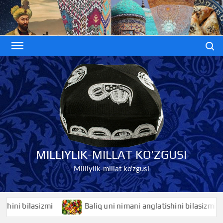
Skip
to
content
Search
MILLIYLIK-MILLAT KO'ZGUSI
Milliylik-millat ko'zgusi
 bilasizmi
Baliq uni nimani anglatishini bilasizmi