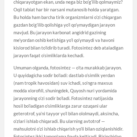
chiqarayotgan ekan, unda nega biz bo’g’ilib qolmaymiz?
Oqil tabiat har bir narsani mutanosib holda yaratgan.
Bu holda ham barcha tirik organizmlarni o’zi chiqargan
gazdan bo’g’ilib qolishiga yo’l qo’ymaydigan jarayon
mavjud. Bu jarayon karbonat angidrid gazining
me’yordan oshib ketishiga yo’l qo’ymaydi va havoni
kislorod bilan to’ldirib turadi. Fotosintez deb ataladigan
jarayon faqat o’simliklarda kechadi.
Umuman olganda, fotosintez — o’ta murakkab jarayon.
U quyidagicha sodir bo’ladi: dastlab o’simlik yerdan
(nam tropik havosidan) suv ichadi, so’ngra maxsus
modda xlorofill, shuningdek, Quyosh nuri yordamida
jarayonning o’zi sodir bo’ladi. Fotosintez natijasida
hosil bo’ladigan o’simliklarga zarur ozuqani ular
geterotrof, ya’ni tayyor yo’l bilan ololmaydi, aksincha,
o’zlari ishlab chiqaradi. Bu ularning avtotrof —
mahsulotni o’zi ishlab chiqarish yo’li bilan oziqlanishidir.
Fotosintez ikki tomonlama foyda keltiradi. Birinchidan,