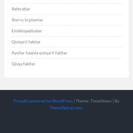
Referatlar
She’riy to’plamlar
Ensiklopediyalar
Qiziqarli faktlar
Ayollar haqida qiziqarli faktlar
Qisqa faktlar
Proudly powered by WordPress
|
Theme: TimesNews
|
By
ThemeSpiral.com
.