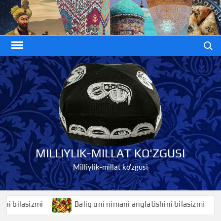
Skip
to
content
Search
MILLIYLIK-MILLAT KO'ZGUSI
Milliylik-millat ko'zgusi
ilasizmi
Baliq uni nimani anglatishini bilasizmi