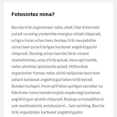
Fotosintez nima?
Barcha tirik organizmlar nafas oladi. Ular kislorodni
yutadi va uning yordamida energiya ishlab chiqaradi,
so’ngra inson uchun ham, boshqa tirik mavjudotlar
uchun ham zararli bo’lgan karbonat angidrid gazini
chiqaradi. Shuning uchun ham biz biror xonani
shamollatmay, uzoq o’tirib qolsak, havo og’irlashib,
nafas olishimiz qiyinlashib qoladi. Milliardlab
organizmlar tinmay nafas olishi natijasida havo ham
zaharli karbonat angidrid gazi bilan to’lib boradi.
Bundan tashqari, inson qo’li bilan qurilgan zavodlar va
fabrikalar tutun hamda ko’plab miqdordagi karbonat
angidrid gazi ajratib chiqaradi. Bularga avtomobillarni,
yuk mashinalarini, avtobuslarni… ham qo’shing. Barcha
tirik organizmlar karbonat angidrid gazini