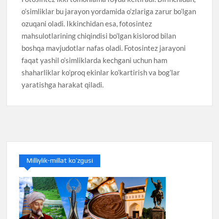
o’simliklar bu jarayon yordamida o’zlariga zarur bo’lgan
ozuqani oladi. Ikkinchidan esa, fotosintez
mahsulotlarining chiqindisi bo’lgan kislorod bilan
boshqa mavjudotlar nafas oladi. Fotosintez jarayoni
faqat yashil o’simliklarda kechgani uchun ham
shaharliklar ko’proq ekinlar ko’kartirish va bog’lar
yaratishga harakat qiladi.
Milliylik-millat ko’zgusi