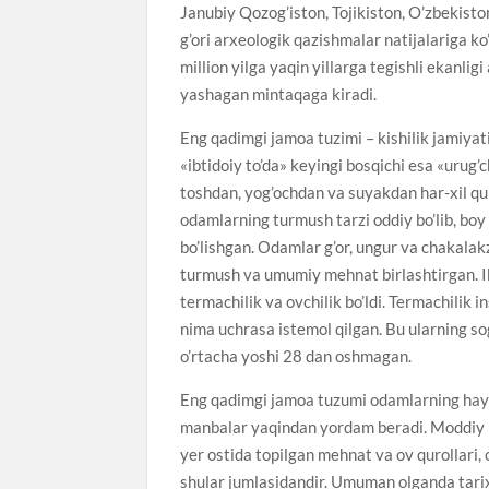
Janubiy Qozog’iston, Tojikiston, O’zbekisto
g’ori arxeologik qazishmalar natijalariga ko’
million yilga yaqin yillarga tegishli ekanl
yashagan mintaqaga kiradi.
Eng qadimgi jamoa tuzimi – kishilik jamiyati
«ibtidoiy to’da» keyingi bosqichi esa «urug
toshdan, yog’ochdan va suyakdan har-xil qur
odamlarning turmush tarzi oddiy bo’lib, boy
bo’lishgan. Оdamlar g’or, ungur va chakal
turmush va umumiy mehnat birlashtirgan. I
termachilik va ovchilik bo’ldi. Termachilik 
nima uchrasa istemol qilgan. Bu ularning sog’
o’rtacha yoshi 28 dan oshmagan.
Eng qadimgi jamoa tuzumi odamlarning hayo
manbalar yaqindan yordam beradi. Moddiy ma
yer ostida topilgan mehnat va ov qurollari, o
shular jumlasidandir. Umuman olganda tarix