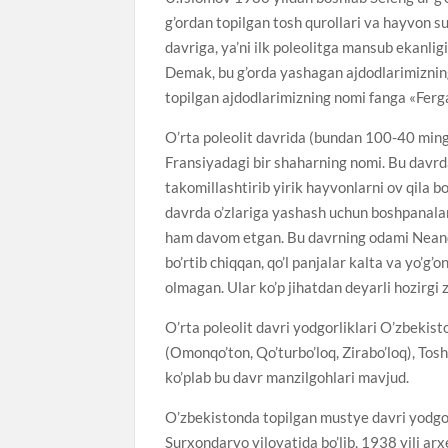
g’ordan topilgan tosh qurollari va hayvon s
davriga, ya’ni ilk poleolitga mansub ekanligini
Demak, bu g’orda yashagan ajdodlarimizning 
topilgan ajdodlarimizning nomi fanga «Ferga
O’rta poleolit davrida (bundan 100-40 ming
Fransiyadagi bir shaharning nomi. Bu davrd
takomillashtirib yirik hayvonlarni ov qila bos
davrda o’zlariga yashash uchun boshpanalar 
ham davom etgan. Bu davrning odami Neanderta
bo’rtib chiqqan, qo’l panjalar kalta va yo’g’o
olmagan. Ular ko’p jihatdan deyarli hozirgi
O’rta poleolit davri yodgorliklari O’zbekis
(Оmonqo’ton, Qo’turbo’loq, Zirabo’loq), Tos
ko’plab bu davr manzilgohlari mavjud.
O’zbekistonda topilgan mustye davri yodgorl
Surxondaryo viloyatida bo’lib, 1938 yili ar