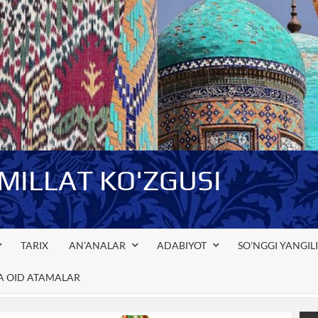
-MILLAT KO'ZGUSI
TARIX
AN’ANALAR
ADABIYOT
SO’NGGI YANGIL
GA OID ATAMALAR