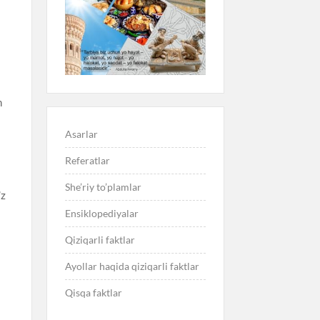
h
Asarlar
Referatlar
She’riy to’plamlar
’z
Ensiklopediyalar
Qiziqarli faktlar
Ayollar haqida qiziqarli faktlar
Qisqa faktlar