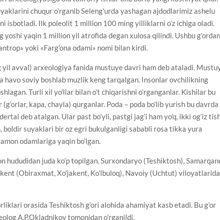
uyaklarini chuqur o’rganib Seleng’urda yashagan ajdodlarimiz ashelu
 isbotladi. Ilk poleolit 1 million 100 ming yilliklarni o’z ichiga oladi.
yoshi yaqin 1 million yil atrofida degan xulosa qilindi. Ushbu g’orda
ntrop» yoki «Farg’ona odami» nomi bilan kirdi.
 yil avval) arxeologiya fanida mustuye davri ham deb ataladi. Mustu
a havo soviy boshlab muzlik keng tarqalgan. Insonlar ovchilikning
hlagan. Turli xil yo’llar bilan o’t chiqarishni o’rganganlar. Kishilar bu
(g’orlar, kapa, chayla) qurganlar. Poda – poda bo’lib yurish bu davrda
l deb atalgan. Ular past bo’yli, pastgi jag’i ham yo’q, ikki og’iz tis
n, boldir suyaklari bir oz egri bukulganligi sababli rosa tikka yura
 zamon odamlariga yaqin bo’lgan.
ton hududidan juda ko’p topilgan. Surxondaryo (Teshiktosh), Samarqan
hkent (Оbiraxmat, Xo’jakent, Ko’lbuloq), Navoiy (Uchtut) viloyatlarid
iklari orasida Teshiktosh g’ori alohida ahamiyat kasb etadi. Bu g’or
xeolog A.P.Оkladnikov tomonidan o’rganildi.