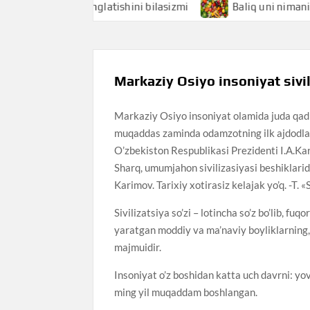
mani anglatishini bilasizmi
Baliq uni nimani anglatishini 
Markaziy Osiyo insoniyat sivi
Markaziy Osiyo insoniyat olamida juda qadi
muqaddas zaminda odamzotning ilk ajdodlari
O’zbekiston Respublikasi Prezidenti I.A.Ka
Sharq, umumjahon sivilizasiyasi beshiklarid
Karimov. Tarixiy xotirasiz kelajak yo’q. -T. 
Sivilizatsiya so’zi – lotincha so’z bo’lib, f
yaratgan moddiy va ma’naviy boyliklarning, 
majmuidir.
Insoniyat o’z boshidan katta uch davrni: yovv
ming yil muqaddam boshlangan.