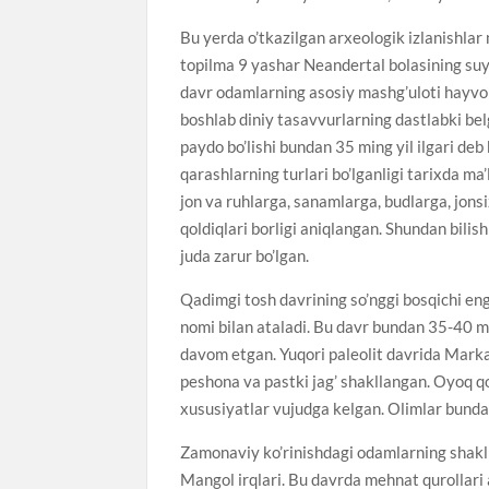
Bu yerda o’tkazilgan arxeologik izlanishlar
topilma 9 yashar Neandertal bolasining suya
davr odamlarning asosiy mashg’uloti hayvon o
boshlab diniy tasavvurlarning dastlabki bel
paydo bo’lishi bundan 35 ming yil ilgari deb
qarashlarning turlari bo’lganligi tarixda ma
jon va ruhlarga, sanamlarga, budlarga, jonsi
qoldiqlari borligi aniqlangan. Shundan bili
juda zarur bo’lgan.
Qadimgi tosh davrining so’nggi bosqichi en
nomi bilan ataladi. Bu davr bundan 35-40 mi
davom etgan. Yuqori paleolit davrida Mark
peshona va pastki jag’ shakllangan. Оyoq qo
xususiyatlar vujudga kelgan. Оlimlar bunday
Zamonaviy ko’rinishdagi odamlarning shaklla
Mangol irqlari. Bu davrda mehnat qurollari a