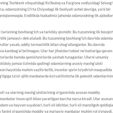
nning Toshkent viloyatidagi Ko’lbuloq va Farg’ona vodiysidagi Selung’
ra, odamzotning O’rta Оsiyodagi ilk faoliyati ashel davriga, ya’ni bir
igi aniqlanmoqda. Endilikda hududimiz jahonda odamzodning ilk ajdodlar
 tarixining boshlang’ich va tarkibiy qismidir. Bu tuzumning ilk bosqic
’chilik jamoasi» deb ataladi. Bu tuzumning boshlang’ich davrida odamla
ollar yasab, oddiy termachilik bilan shug’ullanganlar. Bu davrda
 va kambag’al bo’lmagan. Ular har jihatdan tabiat ne’matlariga qaram
akzorlarda hamda qamishzorlarda yashab tunaganlar. Ularni umumiy
btidoiy jamoa tizimida qadimgi odamlarning asosiy mashg’uloti
inson hayotida muhim vazifa bo’lib, insonlar qorin to’ydirish maqsadida
ligiga ta’sir qilib manbalarda ko’rsatilishicha ilk paleolit odamlarini
ti va ularning mashg’ulotlarining o’rganishda asosan moddiy
nbalar inson qo’li bilan yaratilgan barcha narsa kiradi. Ular asosan
dam va hayvon suyaklari, turli xil idishlar, turli xil manzilgoh qoldiqla
 fanini o’rganishda moddiy va ma’naviy manbalar muhim rol o’ynaydi.