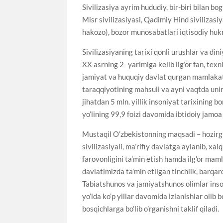
Sivilizasiya ayrim hududiy, bir-biri bilan b
Misr sivilizasiyasi, Qadimiy Hind sivilizasiy
hakozo), bozor munosabatlari iqtisodiy huk
Sivilizasiyaning tarixi qonli urushlar va di
XX asrning 2- yarimiga kelib ilg’or fan, tex
jamiyat va huquqiy davlat qurgan mamlakatla
taraqqiyotining mahsuli va ayni vaqtda uning
jihatdan 5 mln. yillik insoniyat tarixining bor
yo’lining 99,9 foizi davomida ibtidoiy jamo
Mustaqil O’zbekistonning maqsadi – hozirgi
sivilizasiyali, ma’rifiy davlatga aylanib, xal
farovonligini ta’min etish hamda ilg’or maml
davlatimizda ta’min etilgan tinchlik, barqaro
Tabiatshunos va jamiyatshunos olimlar inson 
yo’lda ko’p yillar davomida izlanishlar olib b
bosqichlarga bo’lib o’rganishni taklif qiladi.