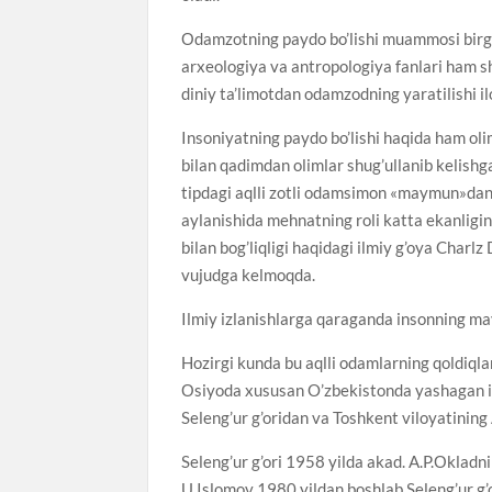
Оdamzotning paydo bo’lishi muammosi birgin
arxeologiya va antropologiya fanlari ham s
diniy ta’limotdan odamzodning yaratilishi il
Insoniyatning paydo bo’lishi haqida ham oli
bilan qadimdan olimlar shug’ullanib kelishg
tipdagi aqlli zotli odamsimon «maymun»dan
aylanishida mehnatning roli katta ekanligi
bilan bog’liqligi haqidagi ilmiy g’oya Charl
vujudga kelmoqda.
Ilmiy izlanishlarga qaraganda insonning m
Hozirgi kunda bu aqlli odamlarning qoldiqla
Оsiyoda xususan O’zbekistonda yashagan ilk
Seleng’ur g’oridan va Toshkent viloyatining
Seleng’ur g’ori 1958 yilda akad. A.P.Оkladn
U.Islomov 1980 yildan boshlab Seleng’ur g’or