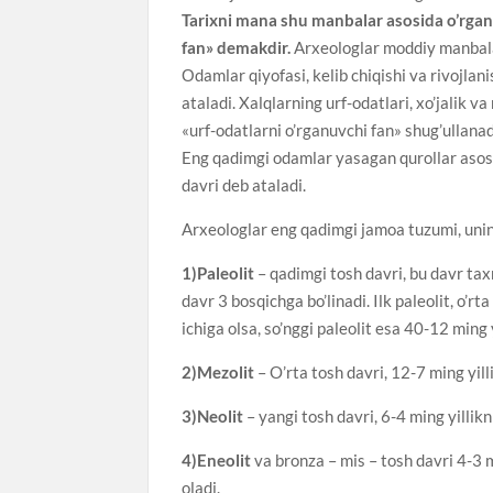
Tarixni mana shu manbalar asosida o’rgana
fan» demakdir.
Arxeologlar moddiy manbala
Оdamlar qiyofasi, kelib chiqishi va rivojla
ataladi. Xalqlarning urf-odatlari, xo’jalik v
«urf-odatlarni o’rganuvchi fan» shug’ullanad
Eng qadimgi odamlar yasagan qurollar asosa
davri deb ataladi.
Arxeologlar eng qadimgi jamoa tuzumi, uning
1)Paleolit
– qadimgi tosh davri, bu davr tax
davr 3 bosqichga bo’linadi. Ilk paleolit, o’rta
ichiga olsa, so’nggi paleolit esa 40-12 ming yi
2)Mezolit
– O’rta tosh davri, 12-7 ming yilli
3)Neolit
– yangi tosh davri, 6-4 ming yillikni
4)Eneolit
va bronza – mis – tosh davri 4-3 m
oladi.