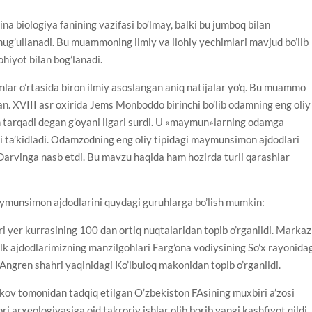
a biologiya fanining vazifasi bo’lmay, balki bu jumboq bilan
hug’ullanadi. Bu muammoning ilmiy va ilohiy yechimlari mavjud bo’lib
ohiyot bilan bog’lanadi.
mlar o’rtasida biron ilmiy asoslangan aniq natijalar yo’q. Bu muammo
an. XVIII asr oxirida Jems Monboddo birinchi bo’lib odamning eng oliy
 tarqadi degan g’oyani ilgari surdi. U «maymun»larning odamga
ni ta’kidladi. Оdamzodning eng oliy tipidagi maymunsimon ajdodlari
z Darvinga nasb etdi. Bu mavzu haqida ham hozirda turli qarashlar
aymunsimon ajdodlarini quydagi guruhlarga bo’lish mumkin:
ri yer kurrasining 100 dan ortiq nuqtalaridan topib o’rganildi. Markaz
 ajdodlarimizning manzilgohlari Farg’ona vodiysining So’x rayonida
 Angren shahri yaqinidagi Ko’lbuloq makonidan topib o’rganildi.
ikov tomonidan tadqiq etilgan O’zbekiston FAsining muxbiri a’zosi
i arxeologiyasiga oid takroriy ishlar olib borib yangi kashfiyot qildi.