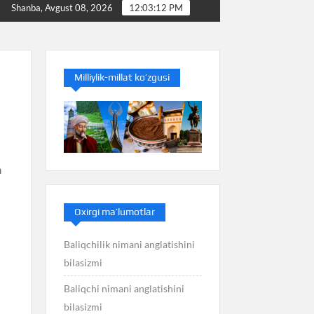
Baliq nimani anglatishini bilasizmi
Balans nimani anglat
Shanba, Avgust 08, 2026
12:03:13 PM
Milliylik-millat ko’zgusi
m
Oxirgi ma’lumotlar
Baliqchilik nimani anglatishini
bilasizmi
Baliqchi nimani anglatishini
bilasizmi