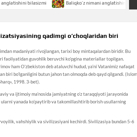
bilasizmi
Baliqko’z nimani anglatishini bilasizmi
lizatsiyasining qadimgi o’choqlaridan biri
mdan madaniyati rivojlangan, tarixi boy mintaqalardan biridir. Bu
 faoliyatidan guvohlik beruvchi ko’pgina materiallar topilgan.
rimov ham O’zbekiston deb ataluvchi hudud, ya’ni Vatanimiz nafaqat
an biri bo’lganligini butun jahon tan olmoqda deb qayd qilgandi. (Islo
«Sharq», 1998. 3-bet).
uqoraviy va ijtimoiy ma’nosida jamiyatning o’z taraqqiyoti jarayonida
ularni yanada ko’paytirib va takomillashtirib borish usullarning
oyilik, vahshiylik va sivilizasiyani kechirdi. Sivilizasiya bundan 5-6