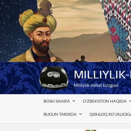
Skip
to
content
MILLIYLIK
Milliylik-millat ko'zgusi
BOSH SAHIFA
O’ZBEKISTON HAQIDA
BUGUN TARIXDA
QISHLOQ XO’JALIGI