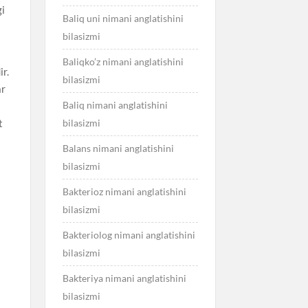
gi
Baliq uni nimani anglatishini
bilasizmi
Baliqko’z nimani anglatishini
ir.
bilasizmi
ar
Baliq nimani anglatishini
bilasizmi
t
Balans nimani anglatishini
bilasizmi
Bakterioz nimani anglatishini
bilasizmi
Bakteriolog nimani anglatishini
bilasizmi
Bakteriya nimani anglatishini
bilasizmi