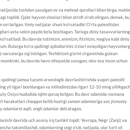
 natijasida toshdan yasalgan ov va mehnat qurollari bilan birga, muhi
gi topildi. Qabr hayvon shoxlari bilan atrofi o’rab olingan, demak, bu
vi bo’lgan. Ilmiy natijalar shuni ko’rsatadiki O’rta paleolitdan
gilari asta-sekin paydo bo’la boshlagan. Tarixga diniy tasavvurlarnin
 ko’rsatiladi. Bu davrda totimizm, animizm, fitshizm, magiya kabi diniy
’lum. Bularga ko’ra qadimgi ajdodlarimiz o’zlari ovlaydigan hayvonlarg
z narsalarga sig’inishgan. Teshiktosh g’orini o’rganishda gulxan
sh mumkinki, bu davrda havo nihoyatda sovugan, olov esa inson uchun
g qadimgi jamoa tuzumi arxeologik davrlashtirishda yuqori paleolit
ng yil ilgari boshlangan va millodimizdan ilgari 12-10 ming yillikgac
aziy Оsiyo hududida iqlim quruq bo’lgan. Bu davr odamida rosmana
’l harakatlari chaqqon bo’lib hozirgi zamon odamlariga xos jismoniy
 odamlarni aqlli, ongli odamlar deb atagan.
nishi davrida uch asosiy irq tashkil topdi: Yevropa, Negr (Zanji) va
ncha takomillashdi, odamlarning ongi o’sdi, natijada, ular turli xil