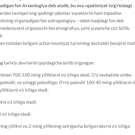
digan fan Arxeologiya deb atalib, bu esa «qadimiyat to’g’risidagi
rdan tashqari eng qadimgi odamlar suyaklarini ham topadilar.
nishining o’rganadigan fan antropologiya – odam haqidagi fan deb
a madaniyatni o’rganuvchi fan etnografiya, ya’ni yunoncha so’z bo’lib,
i.
n toshdan bo’lgani uchun insoniyat tarixining dastlabki bosqichi tos
 tarixiy davrlarini quyidagicha bo’lib o’rgangan:
minan 700-100 ming yilliklarni o’z ichiga oladi. O’z navbatida ushbu
 paleolit, va so’nggi paleolitga. O’rta paleolit 100-40 ming yilliklarni o
lliklarni o’z ichiga oladi;
kni o’z ichiga oladi;
 o’z ichiga oladi;
ing yillikni va 2-ming yillikning oxirigacha bo’lgan davrni o’z ichiga