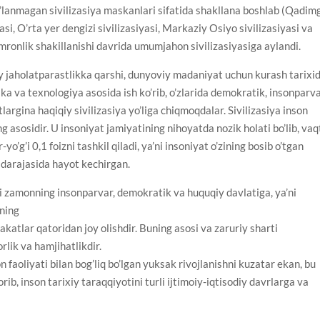
og’lanmagan sivilizasiya maskanlari sifatida shakllana boshlab (Qadim
asi, O’rta yer dengizi sivilizasiyasi, Markaziy Оsiyo sivilizasiyasi va
mronlik shakillanishi davrida umumjahon sivilizasiyasiga aylandi.
niy jaholatparastlikka qarshi, dunyoviy madaniyat uchun kurash tarixid
nika va texnologiya asosida ish ko’rib, o’zlarida demokratik, insonparv
rgina haqiqiy sivilizasiya yo’liga chiqmoqdalar. Sivilizasiya inson
 asosidir. U insoniyat jamiyatining nihoyatda nozik holati bo’lib, vaq
-yo’g’i 0,1 foizni tashkil qiladi, ya’ni insoniyat o’zining bosib o’tgan
a darajasida hayot kechirgan.
 zamonning insonparvar, demokratik va huquqiy davlatiga, ya’ni
qning
akatlar qatoridan joy olishdir. Buning asosi va zaruriy sharti
rlik va hamjihatlikdir.
faoliyati bilan bog’liq bo’lgan yuksak rivojlanishni kuzatar ekan, bu
orib, inson tarixiy taraqqiyotini turli ijtimoiy-iqtisodiy davrlarga va