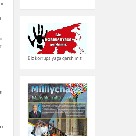
ur
i
hi
r
Biz korrupsiyaga qarshimiz
ng
ri