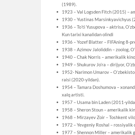
(1989).
1923 – Val Logsden Fitch (2015) – ame
1930 – Yustinas Marsinkyavichyus (20
1936 – Toʻti Yusupova – aktrisa, Oʻzb
Kun tarixi kanalidan olindi
1936 – Yozef Blatter – FIFAning 8-pr
1938 – Azimov Jaloliddin – zoolog, 
1940 – Chak Norris – amerikalik kinoa
1949 – Shukurov Jo’ra – dirijyor, O’z
1952- Narimon Umarov – Oʻzbekiston 
raisi (2020-yildan).
1954 – Tamara Doshumova – xonanda,
xalq artisti.
1957 – Usama bin Laden (2011-yilda o’
1958 – Sheron Stoun – amerikalik kin
1968 – Mirzayev Zoir – Toshkent vilo
1972 – Yevgeniy Roshal – rossiyalik 
1977 – Shennon Miller – amerikalik g