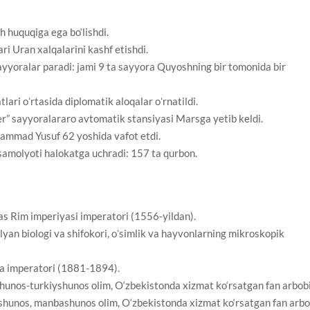
 huquqiga ega bo‘lishdi.
i Uran xalqalarini kashf etishdi.
yyoralar paradi: jami 9 ta sayyora Quyoshning bir tomonida bir
ari oʻrtasida diplomatik aloqalar oʻrnatildi.
” sayyoralararo avtomatik stansiyasi Marsga yetib keldi.
mad Yusuf 62 yoshida vafot etdi.
amolyoti halokatga uchradi: 157 ta qurbon.
s Rim imperiyasi imperatori (1556-yildan).
yan biologi va shifokori, oʻsimlik va hayvonlarning mikroskopik
ya imperatori (1881-1894).
hunos-turkiyshunos olim, O‘zbekistonda xizmat ko‘rsatgan fan arbobi
shunos, manbashunos olim, O‘zbekistonda xizmat ko‘rsatgan fan arbo