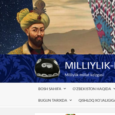
Skip
to
content
MILLIYLIK
Milliylik-millat ko'zgusi
BOSH SAHIFA
O’ZBEKISTON HAQIDA
BUGUN TARIXDA
QISHLOQ XO’JALIGI