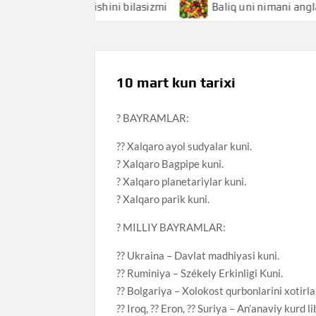
ani anglatishini bilasizmi
Baliq uni nimani anglatishini b
10 mart kun tarixi
? BAYRAMLAR:
?? Xalqaro ayol sudyalar kuni.
? Xalqaro Bagpipe kuni.
? Xalqaro planetariylar kuni.
? Xalqaro parik kuni.
? MILLIY BAYRAMLAR:
?? Ukraina – Davlat madhiyasi kuni.
?? Ruminiya – Székely Erkinligi Kuni.
?? Bolgariya – Xolokost qurbonlarini xotirla
?? Iroq, ?? Eron, ?? Suriya – An’anaviy kurd li