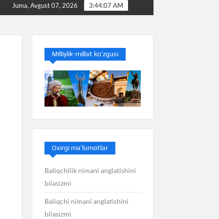
Baliq nimani anglatishini bilasizmi
Balans nimani anglati
Juma, Avgust 07, 2026
3:44:08 AM
Milliylik-millat ko’zgusi
Oxirgi ma’lumotlar
Baliqchilik nimani anglatishini
bilasizmi
Baliqchi nimani anglatishini
bilasizmi