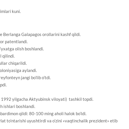
lari kuni‌‌.
 Berlanga Galapagos orollarini kashf qildi.
or patentlandi.
‘yxatga olish boshlandi.
qilindi.
lar chiqarildi.
koloniyasiga aylandi.
yfonteyn jangi bo’lib o’tdi.
pdi.
 1992 yilgacha Aktyubinsk viloyati) tashkil topdi.
 ishlari boshlandi.
ardimon qildi: 80-100 ming aholi halok bo‘ldi.
t to’ntarishi uyushtirdi va o’zini «vaqtinchalik prezident» etib