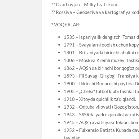
?? Ozarbayjon – Milliy teatr kuni.
?? Rossiya – Geodeziya va kartografiya xodim
? VOQEALAR:
1535 – Ispaniyalik dengizchi Tomas de
1791 – Svayalarni qoqish uchun kopy
1801 – Britaniyada birinchi aholini ro
1806 – Moskva Kremli muzeyi tashkil 
1862 – AQSh da birinchi bor qog‘oz pul
1893 – Fil Suyagi Qirg‘og‘i Fransiya 
1900 – Ikkinchi Bur urushi paytida Dre
1905 – „Chelsi“ futbol klubi tashkil to
1910 – Xitoyda qulchilik ta’qiqlandi.
1932 – Oqtuba viloyati (Qozog‘iston,
1943 – SSSRda yadro qurolini yaratish
1945 – AQSh aviatsiyasi Tokioni bomb
1952 – Fulxensio Batista Kubada davla
tayinladi.