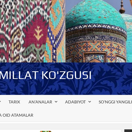
-MILLAT KO'ZGUSI
TARIX
AN’ANALAR
ADABIYOT
SO’NGGI YANGIL
GA OID ATAMALAR