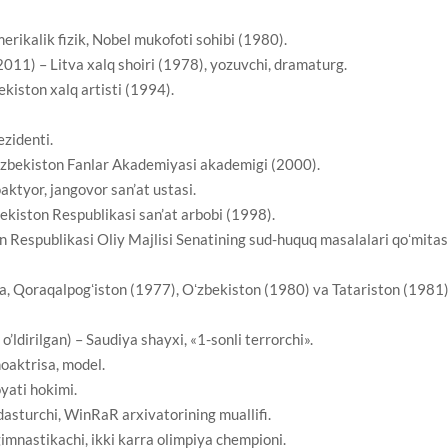
rikalik fizik, Nobel mukofoti sohibi (1980).
11) – Litva xalq shoiri (1978), yozuvchi, dramaturg.
ekiston xalq artisti (1994).
ezidenti.
O’zbekiston Fanlar Akademiyasi akademigi (2000).
ktyor, jangovor san’at ustasi.
bekiston Respublikasi san’at arbobi (1998).
Respublikasi Oliy Majlisi Senatining sud-huquq masalalari qoʻmitas
 Qoraqalpogʻiston (1977), Oʻzbekiston (1980) va Tatariston (1981
ldirilgan) – Saudiya shayxi, «1-sonli terrorchi».
oaktrisa, model.
yati hokimi.
dasturchi, WinRaR arxivatorining muallifi.
imnastikachi, ikki karra olimpiya chempioni.