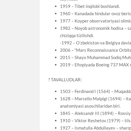
1959 – Tibet inqilobi boshlandi.
1960 – Kanadada hindular ovoz berish
1977 – Koyper observatoriyasi olimlar
1982 – Noyob astronomik hodisa – sa
chiziqqa tizilishdi.
-1992 – Oʻzbekiston va Belgiya davlatl
2006 – “Mars Reconnaissance Orbiter
2015 – Shayx Muhammad Sodiq Muham
2019 – Efiopiyada Boeing 737 MAX s
? TAVALLUDLAR:
1503 – Ferdinand I (1564) – Muqadda
1628 – Marcello Malpigi (1694) – ital
anatomiyasi asoschilaridan biri.
1845 – Aleksandr III (1894) – Rossi
1910 – Viktor Reshetov (1979) – tils
1927 – Ismatulla Abdullayev – sharq