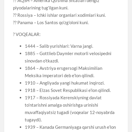
?? AQSH – Amerika Qo’shma Shtatlari dengiz
piyodalarining tug’ilgan kuni.
?? Rossiya – Ichki ishlar organlari xodimlari kuni.
?? Panama – Los Santos qo’zg’oloni kuni.
? VOQEALAR:
1444 – Salib yurishlari: Varna jangi.
1885 – Gottlieb Daymler motorli velosipedni
sinovdan o’tkazdi.
1864 – Avstriya ersgersogi Maksimilian
Meksika imperatori deb e’lon qilindi.
1910 – Angliyada yangi hukumat inqirozi.
1918 – Elzas Sovet Respublikasi e’lon qilindi.
1917 – Rossiyada Kerenskiyning davlat
to’ntarishni amalga oshirishga urinishi
muvaffaqiyatsiz tugadi (voqealar 12-noyabrda
tugaydi).
1939 – Kanada Germaniyaga qarshi urush e’lon