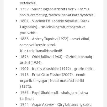
yetakchisi.
1759 – Shiller Iogann Kristof Fridrix – nemis
shoiri, dramaturg, tarixchi, san’at nazariyotchisi.
1801 – Vladimir Dal (adabiy taxallusi-Kazak
Luganskiy) – rus leksikografi, etnografi va
yozuvchisi.
1888 – Andrey Tupolev (1972) – sovet olimi,
samolyot konstruktori.
Kun tarixi kanalidan olindi!
1896 – Obid Jalilov (1963) – O’zbekiston xalq
artisti (1939).
1909 – Irakliy Abashidze (1992) – gruzin shoiri.
1918 – Ernst Otto Fissher (2007) – nemis
organik kimyogari, Nobel mukofoti sohibi
(1973).
1938 – Fayzi Shohismoil – shoir, jurnalist va
tarjimon.
1944 – Asqar Akayev – Qirg’izistonning sobiq