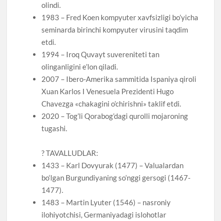
olindi.
1983 – Fred Koen kompyuter xavfsizligi bo’yicha
seminarda birinchi kompyuter virusini taqdim
etdi.
1994 – Iroq Quvayt suvereniteti tan
olinganligini e’lon qiladi.
2007 – Ibero-Amerika sammitida Ispaniya qiroli
Xuan Karlos I Venesuela Prezidenti Hugo
Chavezga «chakagini o’chirishni» taklif etdi.
2020 – Tog’li Qorabog’dagi qurolli mojaroning
tugashi.
? TAVALLUDLAR:
1433 – Karl Dovyurak (1477) – Valualardan
bo‘lgan Burgundiyaning so’nggi gersogi (1467-
1477).
1483 – Martin Lyuter (1546) – nasroniy
ilohiyotchisi, Germaniyadagi islohotlar