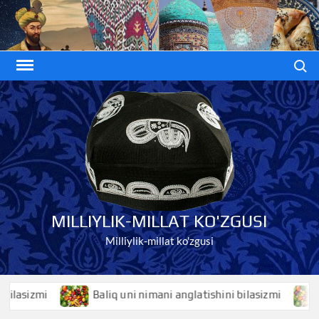
Skip
to
content
Search
MILLIYLIK-MILLAT KO'ZGUSI
Milliylik-millat ko'zgusi
sizmi
Baliq uni nimani anglatishini bilasizmi
Bal