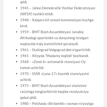
qildi.
1945 – Jahon Demokratik Yoshlar Federatsiyasi
(WFDY) tashkil etildi.
1948 – Xalqaro kit ovlash konvensiyasi kuchga
kirdi.
1959 – BMT Bosh Assambleyasi Janubiy
Afrikadagi aparteidni va dunyoning istalgan
nuqtasida irqiy kamsitishni qoralaydi.
1961 – Stalingrad Volgograd deb o’zgartirildi.
1965 – Xitoyda “Madaniy inqilob” boshlandi.
1968 – «Zond-6» avtomatik stansiyasi Oy
tomon uchirildi.
1970 – SSSR «Luna-17» kosmik stansiyasini
uchirdi.
1975 – BMT Bosh Assambleyasi sionizmni
rasizmga tenglashtirish haqida rezolyutsiya
qabul qildi.
1980 – Polshada «Birdamlik» rasman ro’yxatga