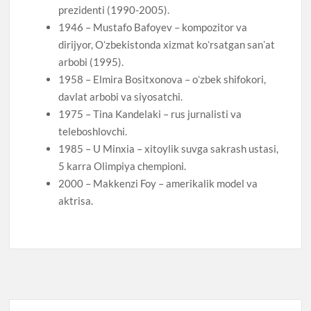
prezidenti (1990-2005).
1946 – Mustafo Bafoyev – kompozitor va
dirijyor, Oʻzbekistonda xizmat koʻrsatgan sanʼat
arbobi (1995).
1958 – Elmira Bositxonova – oʻzbek shifokori,
davlat arbobi va siyosatchi.
1975 – Tina Kandelaki – rus jurnalisti va
teleboshlovchi.
1985 – U Minxia – xitoylik suvga sakrash ustasi,
5 karra Olimpiya chempioni.
2000 – Makkenzi Foy – amerikalik model va
aktrisa.