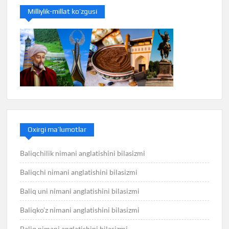
Milliylik-millat ko’zgusi
Oxirgi ma’lumotlar
Baliqchilik nimani anglatishini bilasizmi
Baliqchi nimani anglatishini bilasizmi
Baliq uni nimani anglatishini bilasizmi
Baliqko’z nimani anglatishini bilasizmi
Baliq nimani anglatishini bilasizmi