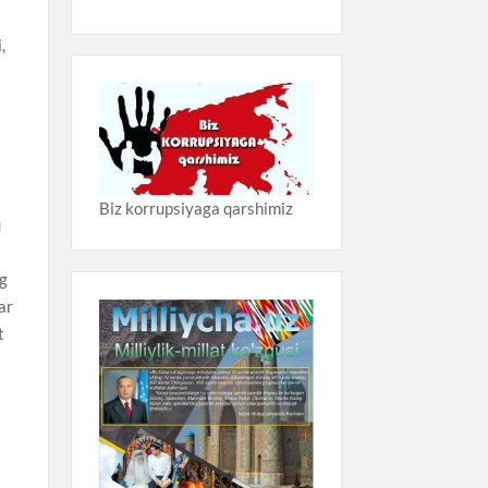
a
,
Biz korrupsiyaga qarshimiz
u
ng
lar
t