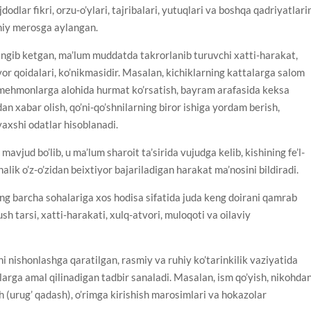
dodlar fikri, orzu-o’ylari, tajribalari, yutuqlari va boshqa qadriyatlari
niy merosga aylangan.
singib ketgan, ma’lum muddatda takrorlanib turuvchi xatti-harakat,
vor qoidalari, ko’nikmasidir. Masalan, kichiklarning kattalarga salom
sh, mehmonlarga alohida hurmat ko’rsatish, bayram arafasida keksa
idan xabar olish, qo’ni-qo’shnilarning biror ishiga yordam berish,
yaxshi odatlar hisoblanadi.
jud bo’lib, u ma’lum sharoit ta’sirida vujudga kelib, kishining fe’l-
ik o’z-o’zidan beixtiyor bajariladigan harakat ma’nosini bildiradi.
ng barcha sohalariga xos hodisa sifatida juda keng doirani qamrab
h tarsi, xatti-harakati, xulq-atvori, muloqoti va oilaviy
nishonlashga qaratilgan, rasmiy va ruhiy ko’tarinkilik vaziyatida
larga amal qilinadigan tadbir sanaladi. Masalan, ism qo’yish, nikohda
hish (urug’ qadash), o’rimga kirishish marosimlari va hokazolar