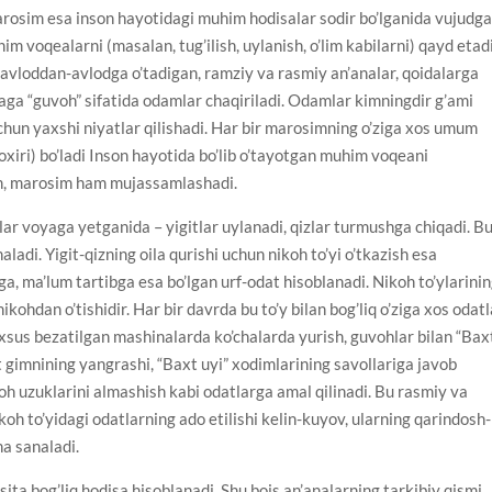
rosim esa inson hayotidagi muhim hodisalar sodir bo’lganida vujudg
m voqealarni (masalan, tug’ilish, uylanish, o’lim kabilarni) qayd etadi
 avloddan-avlodga o’tadigan, ramziy va rasmiy an’analar, qoidalarga
aga “guvoh” sifatida odamlar chaqiriladi. Odamlar kimningdir g’ami
uchun yaxshi niyatlar qilishadi. Har bir marosimning o’ziga xos umum
i, oxiri) bo’ladi Inson hayotida bo’lib o’tayotgan muhim voqeani
am, marosim ham mujassamlashadi.
ar voyaga yetganida – yigitlar uylanadi, qizlar turmushga chiqadi. B
ladi. Yigit-qizning oila qurishi uchun nikoh to’yi o’tkazish esa
, ma’lum tartibga esa bo’lgan urf-odat hisoblanadi. Nikoh to’ylarini
ikohdan o’tishidir. Har bir davrda bu to’y bilan bog’liq o’ziga xos odat
xsus bezatilgan mashinalarda ko’chalarda yurish, guvohlar bilan “Bax
 gimnining yangrashi, “Baxt uyi” xodimlarining savollariga javob
koh uzuklarini almashish kabi odatlarga amal qilinadi. Bu rasmiy va
oh to’yidagi odatlarning ado etilishi kelin-kuyov, ularning qarindosh-
na sanaladi.
vosita bog’liq hodisa hisoblanadi. Shu bois an’analarning tarkibiy qismi