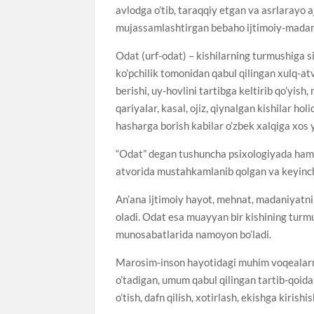
avlodga o’tib, taraqqiy etgan va asrlarayo aj
mujassamlashtirgan bebaho ijtimoiy-mada
Odat (urf-odat) – kishilarning turmushiga 
ko’pchilik tomonidan qabul qilingan xulq-at
berishi, uy-hovlini tartibga keltirib qo’yi
qariyalar, kasal, ojiz, qiynalgan kishilar hol
hasharga borish kabilar o’zbek xalqiga xos 
“Odat” degan tushuncha psixologiyada ham mav
atvorida mustahkamlanib qolgan va keyinchal
An’ana ijtimoiy hayot, mehnat, madaniyatni
oladi. Odat esa muayyan bir kishining turmus
munosabatlarida namoyon bo’ladi.
Marosim-inson hayotidagi muhim voqealarni 
o’tadigan, umum qabul qilingan tartib-qoida
o’tish, dafn qilish, xotirlash, ekishga kiris