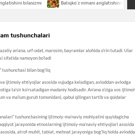
i bilasizmi
Baliqko’z nimani anglatishini bilasizmi
ram tushunchalari
zaliy an’ana, urf-odat, marosim, bayramlar alohida o’rin tutadi. Ular
si sifatida namoyon bo’ladi
” tushunchasi bilan bog’liq
 va ijtimoiy ehtiyojlar asosida vujudga keladigan, avloddan-avlodga
yotiga ta’sir ko’rsatadigan madaniy hodisadir. An’ana o’ziga xos ijtimo
mum va ma’lum guruh tomonidan), qabul qilingan tartib va qoidalar
’analari” tushunchasining ijtimoiy-ma’naviy mohiyatini quyidagicha
aqqiyot jarayonida etnoslarning ijtimoiy-ma’naviy ehtiyojlari asosida
ti asosida, atrof-muhit, tabiat, mehnat jarayoniga bog’liq holda avlodd