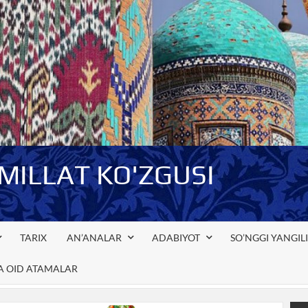
-MILLAT KO'ZGUSI
TARIX
AN’ANALAR
ADABIYOT
SO’NGGI YANGIL
GA OID ATAMALAR