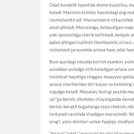
Odat kundalik hayotida doimo kuzatilsa, ma
keladi. Marosim kishilar hayotidagi eng muhi
rasmiylashtiradi. Marosimlarni o’tkazishda
amal qilinadi. Marosimga, bo’layotgan voqe
yoki quvonchiga sherik bo’lishadi, kelajak 
qabul qilingan tuzilishi (boshlanishi, o’rtas
nishonlash jarayonida an’ana ham, odat h
Buni quyidagi misolda ko’rish mumkin: yoshl
avloddan-avlodga o’tib keladigan an’ana sana
insoniyat hayotiga singgan, muayyan qoidaga
asosiy shartlaridan biri kuyov va kelinning n
vujudga keladi. Masalan, hozirgi paytda ma
uyi”ga borish, nikohdan o’tayotganda davlat
berish, kerakli hujjatlarga imzo chekish, ni
tantanali ravishda o’tadigan marosimdir. Nik
urug’i, yoru-do’stlari uchun haqiqiy shodiyo
“An’ana”, “odat”, “marosim” bir-biri bilan be