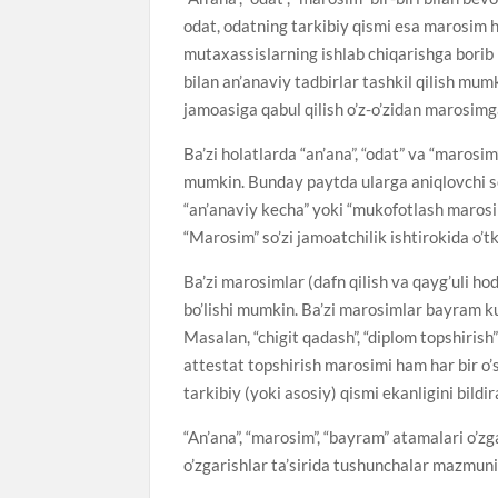
odat, odatning tarkibiy qismi esa marosim h
mutaxassislarning ishlab chiqarishga borib
bilan an’anaviy tadbirlar tashkil qilish mu
jamoasiga qabul qilish o’z-o’zidan marosimg
Ba’zi holatlarda “an’ana”, “odat” va “marosi
mumkin. Bunday paytda ularga aniqlovchi so’z
“an’anaviy kecha” yoki “mukofotlash marosim
“Marosim” so’zi jamoatchilik ishtirokida o’tk
Ba’zi marosimlar (dafn qilish va qayg’uli h
bo’lishi mumkin. Ba’zi marosimlar bayram ku
Masalan, “chigit qadash”, “diplom topshiris
attestat topshirish marosimi ham har bir o
tarkibiy (yoki asosiy) qismi ekanligini bildir
“An’ana”, “marosim”, “bayram” atamalari o’
o’zgarishlar ta’sirida tushunchalar mazmun