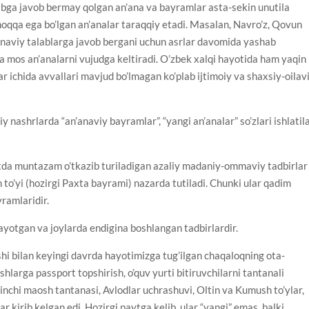
alabga javob bermay qolgan an’ana va bayramlar asta-sekin unutila
moqqa ega bo’lgan an’analar taraqqiy etadi. Masalan, Navro’z, Qovun
onaviy talablarga javob bergani uchun asrlar davomida yashab
a mos an’analarni vujudga keltiradi. O’zbek xalqi hayotida ham yaqin
lar ichida avvallari mavjud bo’lmagan ko’plab ijtimoiy va shaxsiy-oilav
y nashrlarda “an’anaviy bayramlar”, “yangi an’analar” so’zlari ishlatil
da muntazam o’tkazib turiladigan azaliy madaniy-ommaviy tadbirlar
 to’yi (hozirgi Paxta bayrami) nazarda tutiladi. Chunki ular qadim
ramlaridir.
layotgan va joylarda endigina boshlangan tadbirlardir.
hi bilan keyingi davrda hayotimizga tug’ilgan chaqaloqning ota-
arga passport topshirish, o’quv yurti bitiruvchilarni tantanali
inchi maosh tantanasi, Avlodlar uchrashuvi, Oltin va Kumush to’ylar,
r kirib kelgan edi. Hozirgi paytga kelib, ular “yangi” emas, balki