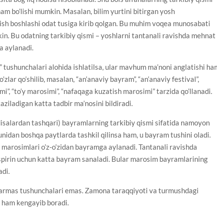
am bo’lishi mumkin. Masalan, bilim yurtini bitirgan yosh
 ish boshlashi odat tusiga kirib qolgan. Bu muhim voqea munosabati
mkin. Bu odatning tarkibiy qismi – yoshlarni tantanali ravishda mehnat
a aylanadi.
m” tushunchalari alohida ishlatilsa, ular mavhum ma’noni anglatishi ha
lar qo’shilib, masalan, “an’anaviy bayram”, “an’anaviy festival”,
i”, “to’y marosimi”, “nafaqaga kuzatish marosimi” tarzida qo’llanadi.
aziladigan katta tadbir ma’nosini bildiradi.
odisalardan tashqari) bayramlarning tarkibiy qismi sifatida namoyon
nidan boshqa paytlarda tashkil qilinsa ham, u bayram tushini oladi.
h” marosimlari o’z-o’zidan bayramga aylanadi. Tantanali ravishda
’spirin uchun katta bayram sanaladi. Bular marosim bayramlarining
adi.
zgarmas tushunchalari emas. Zamona taraqqiyoti va turmushdagi
i ham kengayib boradi.