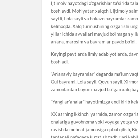
Ijtimoiy hayotdagi o’zgarishlar ta’sirida t
boshlaydi. Mohiyatan xalqchil, ijtimoiy sal
saytli, Lola sayli va hokazo bayramlar zam
kelmoqda. Xalq turmushining o’zgarishi ung
yillar ichida avvallari mavjud bo’lmagan yil
an’ana, marosim va bayramlar paydo bo’ldi.
Keyingi paytlarda ilmiy adabiyotlarda, davri
boshladi.
“An’anaviy bayramlar” deganda ma’lum vaqt
Gul bayrami, Lola sayli, Qovun sayli, Xirmon
zamonlardan buyon mavjud bo’lgan xalq bay
“Yangi an’analar” hayotimizga endi kirib ke
XX asrning ikkinchi yarmida, zamon o’zgaris
onalariga guvohnoma yoki voyaga yetga yoshl
ravishda mehnat jamoasiga qabul qilish, Bir
tantanali nafaqaga kuzatish tadbirlari kabila