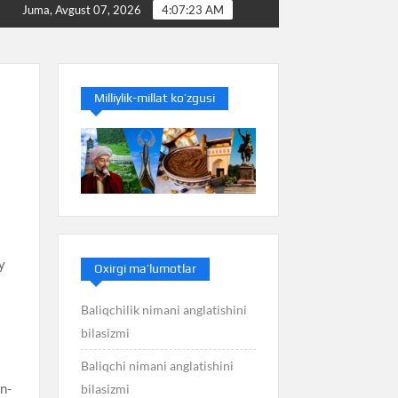
Baliq nimani anglatishini bilasizmi
Balans nimani angl
Juma, Avgust 07, 2026
4:07:24 AM
Milliylik-millat ko’zgusi
iy
Oxirgi ma’lumotlar
Baliqchilik nimani anglatishini
bilasizmi
Baliqchi nimani anglatishini
an-
bilasizmi