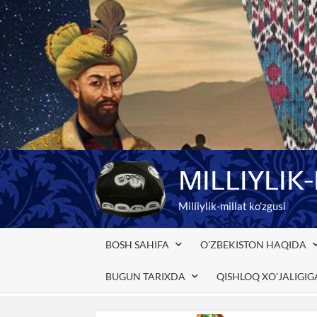
Skip
to
content
MILLIYLIK
Milliylik-millat ko'zgusi
BOSH SAHIFA
O’ZBEKISTON HAQIDA
BUGUN TARIXDA
QISHLOQ XO’JALIGI