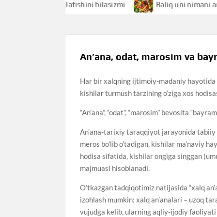
imani anglatishini bilasizmi
Baliq uni nimani anglatishin
An’ana, odat, marosim va bay
Har bir xalqning ijtimoiy-madaniy hayotida a
kishilar turmush tarzining o’ziga xos hodisa
“An’ana”, “odat”, “marosim” bevosita “bayram
An’ana-tarixiy taraqqiyot jarayonida tabiiy
meros bo’lib o’tadigan, kishilar ma’naviy ha
hodisa sifatida, kishilar ongiga singgan (u
majmuasi hisoblanadi.
O’tkazgan tadqiqotimiz natijasida “xalq an
izohlash mumkin: xalq an’analari – uzoq tar
vujudga kelib, ularning aqliy-ijodiy faoliya