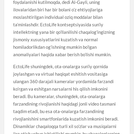
foydalanishi kutilmoqda, dedi Al-Gayli, uning
ilovalaridan biri har bir bolani o’z ehtiyojlariga
moslashtirilgan individual oziq moddalar bilan
ta’minlashdir. EctoLife kontseptsiyasida sun’iy
intellektning yana bir qo’llanilishi chaqalog’ingizning
jismoniy xususiyatlarini kuzatish va normal
homiladorlikdan og’ishning mumkin bo’lgan
anomaliyalari haqida xabar berish bo’lishi mumkin.
EctoLife shuningdek, ota-onalarga sun’iy qornida
joylashgan va virtual haqiqat eshitish vositasiga
ulangan 360 darajali kameralar yordamida farzandi
ko’rgan va eshitgan narsalarni his qilish imkonini
beradi. Bu kameralar, shuningdek, ota-onalarga
farzandining rivojlanishi haqidagi jonli video tasmani
taqdim etadi, bu esa ota-onalarga farzandining
rivojlanishini smartfonlarida kuzatish imkonini beradi.
Dinamiklar chaqaloqqa turli xil so’zlar va musiqalarni
ijro etish uchun ishlatilishi mumkin, bu chaqaloqlarning