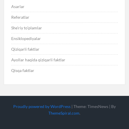
Asarlar
Referatlar
She’riy to’plamlar
Ensiklopediyalar
Qiziqarli faktlar
Ayollar haqida qiziqarli faktlar
Qisqa faktlar
Proudly powered by WordPress
|
Theme: TimesNews
|
By
ThemeSpiral.com
.