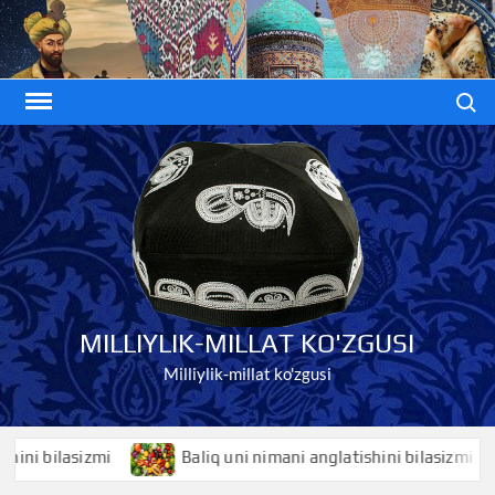
Skip
to
content
Search
MILLIYLIK-MILLAT KO'ZGUSI
Milliylik-millat ko'zgusi
bilasizmi
Baliq uni nimani anglatishini bilasizmi