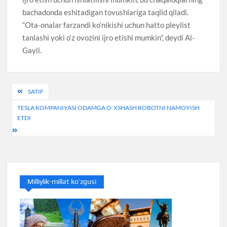
bachadonda eshitadigan tovushlariga taqlid qiladi.
“Ota-onalar farzandi ko‘nikishi uchun hatto pleylist
tanlashi yoki o‘z ovozini ijro etishi mumkin”, deydi Al-
Gayli.
Post
SATIF
menyusi
TESLA KOMPANIYASI ODAMGA O`XSHASH ROBOTNI NAMOYISH
ETDI
Milliylik-millat ko’zgusi