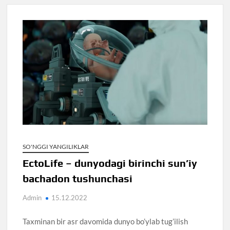
SO'NGGI YANGILIKLAR
EctoLife – dunyodagi birinchi sun’iy
bachadon tushunchasi
Admin
15.12.2022
Taxminan bir asr davomida dunyo bo’ylab tug’ilish