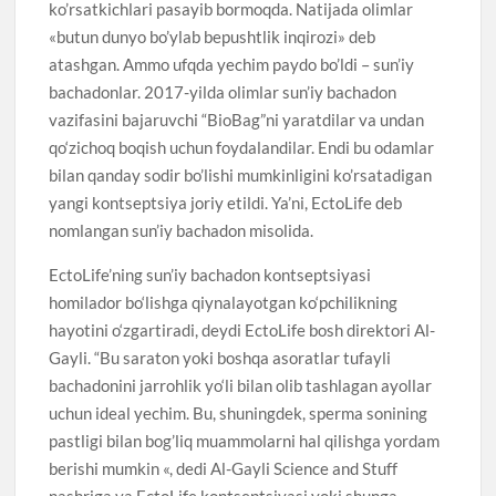
ko’rsatkichlari pasayib bormoqda. Natijada olimlar
«butun dunyo bo’ylab bepushtlik inqirozi» deb
atashgan. Ammo ufqda yechim paydo bo’ldi – sun’iy
bachadonlar. 2017-yilda olimlar sun’iy bachadon
vazifasini bajaruvchi “BioBag”ni yaratdilar va undan
qo‘zichoq boqish uchun foydalandilar. Endi bu odamlar
bilan qanday sodir bo’lishi mumkinligini ko’rsatadigan
yangi kontseptsiya joriy etildi. Ya’ni, EctoLife deb
nomlangan sun’iy bachadon misolida.
EctoLife’ning sun’iy bachadon kontseptsiyasi
homilador bo‘lishga qiynalayotgan ko‘pchilikning
hayotini o‘zgartiradi, deydi EctoLife bosh direktori Al-
Gayli. “Bu saraton yoki boshqa asoratlar tufayli
bachadonini jarrohlik yo‘li bilan olib tashlagan ayollar
uchun ideal yechim. Bu, shuningdek, sperma sonining
pastligi bilan bog’liq muammolarni hal qilishga yordam
berishi mumkin «, dedi Al-Gayli Science and Stuff
nashriga va EctoLife kontseptsiyasi yoki shunga