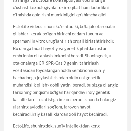
o’xshash texnologiyalar oxir-oqibat homiladorlikni
o’tmishda qoldirishi mumkinligini qo’shimcha qildi.
EctoLife videosi shuni ko’rsatadiki, bo’lajak ota-onalar
qilishlari kerak bo’lgan birinchi qadam tuxum va
spermani in vitro urug’lantirish orqali birlashtirishdir.
Bu ularga faqat hayotiy va genetik jihatdan ustun
embrionlarni tanlash imkonini beradi. Shuningdek, u
ota-onalarga CRISPR-Cas 9 genini tahrirlash
vositasidan foydalangan holda «embrionni sun’iy
bachadonga joylashtirishdan oldin uni genetik
muhandislik qilish» qobiliyatini beradi, bu sizga oilangiz
tarixining bir qismi bo’lgan har qanday irsiy genetik
kasalliklarni tuzatishga imkon beradi, shunda bolangiz
ularning avlodlari sog’lom, farovon hayot
kechiradi.irsiy kasalliklardan xoli hayot kechiradi.
EctoLife, shuningdek, sun’iy intellektdan keng