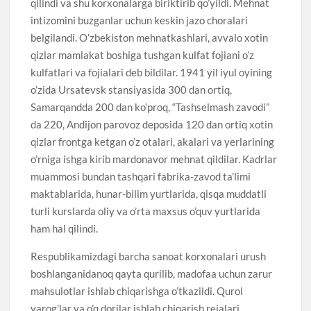
qilindi va shu korxonalarga biriktirib qo’yildi. Mehnat
intizomini buzganlar uchun keskin jazo choralari
belgilandi. O’zbekiston mehnatkashlari, avvalo xotin
qizlar mamlakat boshiga tushgan kulfat fojiani o’z
kulfatlari va fojialari deb bildilar. 1941 yil iyul oyining
o’zida Ursatevsk stansiyasida 300 dan ortiq,
Samarqandda 200 dan ko’proq, “Tashselmash zavodi”
da 220, Andijon parovoz deposida 120 dan ortiq xotin
qizlar frontga ketgan o’z otalari, akalari va yerlarining
o’rniga ishga kirib mardonavor mehnat qildilar. Kadrlar
muammosi bundan tashqari fabrika-zavod ta’limi
maktablarida, hunar-bilim yurtlarida, qisqa muddatli
turli kurslarda oliy va o’rta maxsus o’quv yurtlarida
ham hal qilindi.
Respublikamizdagi barcha sanoat korxonalari urush
boshlanganidanoq qayta qurilib, madofaa uchun zarur
mahsulotlar ishlab chiqarishga o’tkazildi. Qurol
yarog’lar va o’q dorilar ishlab chiqarish rejalari,