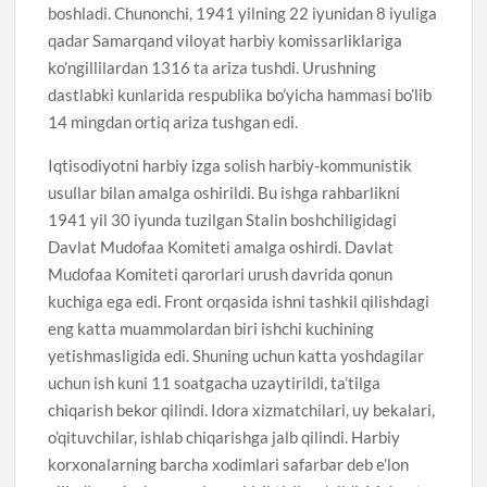
boshladi. Chunonchi, 1941 yilning 22 iyunidan 8 iyuliga
qadar Samarqand viloyat harbiy komissarliklariga
ko’ngillilardan 1316 ta ariza tushdi. Urushning
dastlabki kunlarida respublika bo’yicha hammasi bo’lib
14 mingdan ortiq ariza tushgan edi.
Iqtisodiyotni harbiy izga solish harbiy-kommunistik
usullar bilan amalga oshirildi. Bu ishga rahbarlikni
1941 yil 30 iyunda tuzilgan Stalin boshchiligidagi
Davlat Mudofaa Komiteti amalga oshirdi. Davlat
Mudofaa Komiteti qarorlari urush davrida qonun
kuchiga ega edi. Front orqasida ishni tashkil qilishdagi
eng katta muammolardan biri ishchi kuchining
yetishmasligida edi. Shuning uchun katta yoshdagilar
uchun ish kuni 11 soatgacha uzaytirildi, ta’tilga
chiqarish bekor qilindi. Idora xizmatchilari, uy bekalari,
o’qituvchilar, ishlab chiqarishga jalb qilindi. Harbiy
korxonalarning barcha xodimlari safarbar deb e’lon