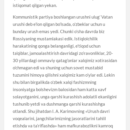
istiqomat qilgan yekan.
Kommunistik partiya boshlangan urushni ulug’ Vatan
urushi deb e’lon qilgan bo’lsada, o’zbeklar uchun u
bunday urush emas yedi. Chunki o’sha davrda biz
Rossiyaning mustamlakasi edik. Istiqlolchilik
harakatining qonga belanganligi, e’tiqod uchun
ta’qiblar, jamoalashtirish davridagi zo’ravonliklar, 20-
30 yillardagi ommaviy qatag’onlar xalqimiz xotirasidan
o’chmagan edi va shuning uchun sovet mustabid
tuzumini himoya qilishni xalqimiz kam o’ylar edi. Lekin
shu bilan birgalikda o’zbek xalqi fashizmning
insoniyatga bolshevizm balosidan ham katta xavf
solayotganini, unga qarshi kurashish adolatli ekanligini
tushunib yetdi va dushmanga qarshi kurashishga
otlandi. Shu jihatdan I. A. Karimovning «Urush davri
voqealarini, jangchilarimizning jasoratlarini tahlil
etishda va ta’riflashda» ham mafkurabozlikni kamroq