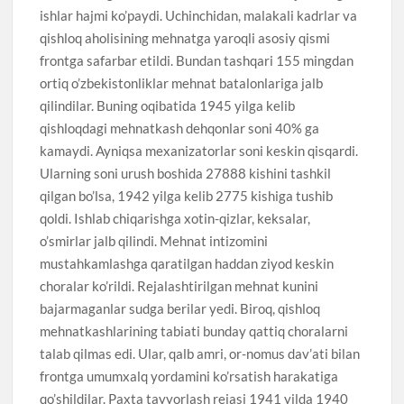
ishlar hajmi ko’paydi. Uchinchidan, malakali kadrlar va
qishloq aholisining mehnatga yaroqli asosiy qismi
frontga safarbar etildi. Bundan tashqari 155 mingdan
ortiq o’zbekistonliklar mehnat batalonlariga jalb
qilindilar. Buning oqibatida 1945 yilga kelib
qishloqdagi mehnatkash dehqonlar soni 40% ga
kamaydi. Ayniqsa mexanizatorlar soni keskin qisqardi.
Ularning soni urush boshida 27888 kishini tashkil
qilgan bo’lsa, 1942 yilga kelib 2775 kishiga tushib
qoldi. Ishlab chiqarishga xotin-qizlar, keksalar,
o’smirlar jalb qilindi. Mehnat intizomini
mustahkamlashga qaratilgan haddan ziyod keskin
choralar ko’rildi. Rejalashtirilgan mehnat kunini
bajarmaganlar sudga berilar yedi. Biroq, qishloq
mehnatkashlarining tabiati bunday qattiq choralarni
talab qilmas edi. Ular, qalb amri, or-nomus dav’ati bilan
frontga umumxalq yordamini ko’rsatish harakatiga
qo’shildilar. Paxta tayyorlash rejasi 1941 yilda 1940