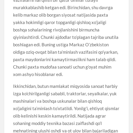
murakkablashib ketgan edi. Birinchidan, shu davrga
kelib markaz olib borgan siyosat natijasida paxta
yakka hokimligi qaror topganligi qishloq xo’jaligi
boshqa sohalarining rivojlanishini birmuncha
qiyinlashtirdi. Chunki ajdodlar to’plagan tajriba unutila
boshlagan edi. Buning ustiga Markaz O’zbekiston
oldiga oziq-ovqat bilan ta’minlash vazifasini qo’yarkan,
paxta maydonlarini kamaytirmaslikni ham talab qildi.
Chunki paxta mudofaa sanoati uchun g’oyat muhim
xom ashyo hisoblanar edi.
Ikkinchidan, butun mamlakat miqyosida sanoat harbiy
izga ko’chirilganligi sababli, traktorlar, seyalkalar, yuk
mashinalari va boshqa uskunalar bilan qishloq
xo’jaligini ta’minlash to’xtatildi. Yonilg’i, ehtiyot qismlar
olib kelinishi keskin kamaytirildi. Natijada agrar
sohaning moddiy texnika bazasi zaiflashdi qo’l
mehnatining ulushi oshdi va ot ulov bilan bajariladigan