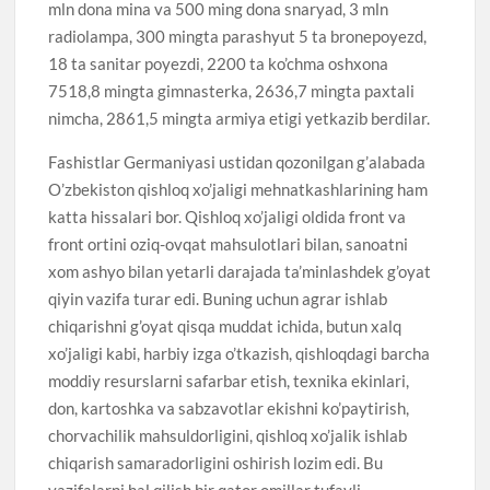
mln dona mina va 500 ming dona snaryad, 3 mln
radiolampa, 300 mingta parashyut 5 ta bronepoyezd,
18 ta sanitar poyezdi, 2200 ta ko’chma oshxona
7518,8 mingta gimnasterka, 2636,7 mingta paxtali
nimcha, 2861,5 mingta armiya etigi yetkazib berdilar.
Fashistlar Germaniyasi ustidan qozonilgan g’alabada
O’zbekiston qishloq xo’jaligi mehnatkashlarining ham
katta hissalari bor. Qishloq xo’jaligi oldida front va
front ortini oziq-ovqat mahsulotlari bilan, sanoatni
xom ashyo bilan yetarli darajada ta’minlashdek g’oyat
qiyin vazifa turar edi. Buning uchun agrar ishlab
chiqarishni g’oyat qisqa muddat ichida, butun xalq
xo’jaligi kabi, harbiy izga o’tkazish, qishloqdagi barcha
moddiy resurslarni safarbar etish, texnika ekinlari,
don, kartoshka va sabzavotlar ekishni ko’paytirish,
chorvachilik mahsuldorligini, qishloq xo’jalik ishlab
chiqarish samaradorligini oshirish lozim edi. Bu
vazifalarni hal qilish bir qator omillar tufayli