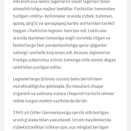
mln kishi esa nemis lagerlarini sovet lagerlari bilan
almashtirishga majbur bœldilar. Fashistlar tomonidan
tuzilgan «milliy» bo’linmalar orasida o’zbek, turkman,
qozoq, qirg’iz va qoraqalpoq harbiy asirlaridan tashkil
topgan «Turkiston legioni» ham bor edi. Lekin ular
orasida dushman tomoniga ongli ravishda o’tgan va
fashistlarga faol yordamlashishga qaror qilganlar
salmog’i unchalik ko’p emas edi. Asosan, legionerlar
frontga yuborishsa o’zimiz tomonga o’tib olamiz degan
umid bilan yozilgan edilar.
Legionerlarga ijtimoiy siyosiy baho berish ham
murakkabligicha qolmoqda. Bu masalani chuqur
o’rganish va xolisona xulosa chiqarish tarixchi olimlar
oldida turgan muhim vazifalarda biridir.
1945 yil Gitler Germaniyasiga qarshi olib borilgan
urush g’alaba bilan yakunlandi. Urush maydonlarida
o’zbekistonliklar to’kkan qon, yuz minglab berilgan