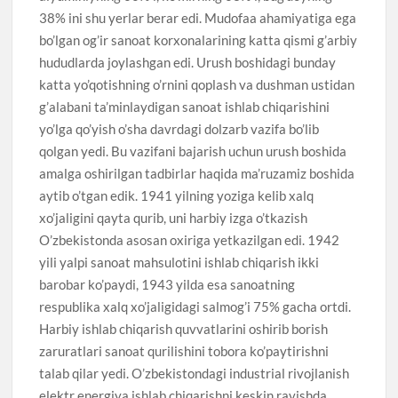
38% ini shu yerlar berar edi. Mudofaa ahamiyatiga ega
bo’lgan og’ir sanoat korxonalarining katta qismi g’arbiy
hududlarda joylashgan edi. Urush boshidagi bunday
katta yo’qotishning o’rnini qoplash va dushman ustidan
g’alabani ta’minlaydigan sanoat ishlab chiqarishini
yo’lga qo’yish o’sha davrdagi dolzarb vazifa bo’lib
qolgan yedi. Bu vazifani bajarish uchun urush boshida
amalga oshirilgan tadbirlar haqida ma’ruzamiz boshida
aytib o’tgan edik. 1941 yilning yoziga kelib xalq
xo’jaligini qayta qurib, uni harbiy izga o’tkazish
O’zbekistonda asosan oxiriga yetkazilgan edi. 1942
yili yalpi sanoat mahsulotini ishlab chiqarish ikki
barobar ko’paydi, 1943 yilda esa sanoatning
respublika xalq xo’jaligidagi salmog’i 75% gacha ortdi.
Harbiy ishlab chiqarish quvvatlarini oshirib borish
zaruratlari sanoat qurilishini tobora ko’paytirishni
talab qilar yedi. O’zbekistondagi industrial rivojlanish
elektr energiya ishlab chiqarishni keskin ravishda