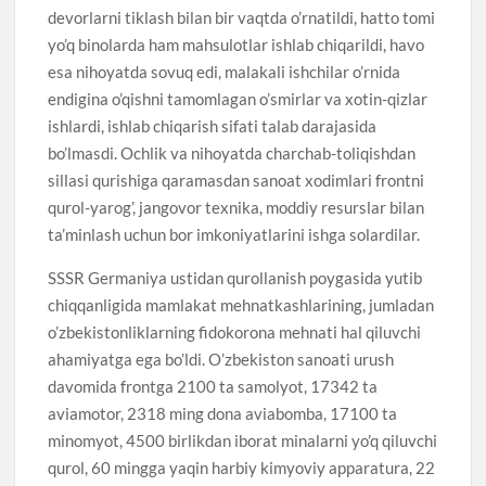
devorlarni tiklash bilan bir vaqtda o’rnatildi, hatto tomi
yo’q binolarda ham mahsulotlar ishlab chiqarildi, havo
esa nihoyatda sovuq edi, malakali ishchilar o’rnida
endigina o’qishni tamomlagan o’smirlar va xotin-qizlar
ishlardi, ishlab chiqarish sifati talab darajasida
bo’lmasdi. Ochlik va nihoyatda charchab-toliqishdan
sillasi qurishiga qaramasdan sanoat xodimlari frontni
qurol-yarog’, jangovor texnika, moddiy resurslar bilan
ta’minlash uchun bor imkoniyatlarini ishga solardilar.
SSSR Germaniya ustidan qurollanish poygasida yutib
chiqqanligida mamlakat mehnatkashlarining, jumladan
o’zbekistonliklarning fidokorona mehnati hal qiluvchi
ahamiyatga ega bo’ldi. O’zbekiston sanoati urush
davomida frontga 2100 ta samolyot, 17342 ta
aviamotor, 2318 ming dona aviabomba, 17100 ta
minomyot, 4500 birlikdan iborat minalarni yo’q qiluvchi
qurol, 60 mingga yaqin harbiy kimyoviy apparatura, 22