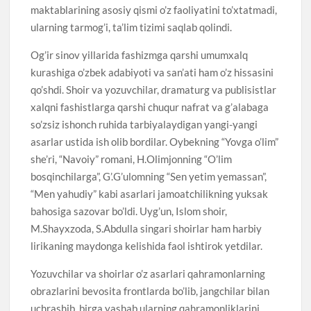
maktablarining asosiy qismi o’z faoliyatini to’xtatmadi,
ularning tarmog’i, ta’lim tizimi saqlab qolindi.
Og’ir sinov yillarida fashizmga qarshi umumxalq
kurashiga o’zbek adabiyoti va san’ati ham o’z hissasini
qo’shdi. Shoir va yozuvchilar, dramaturg va publisistlar
xalqni fashistlarga qarshi chuqur nafrat va g’alabaga
so’zsiz ishonch ruhida tarbiyalaydigan yangi-yangi
asarlar ustida ish olib bordilar. Oybekning “Yovga o’lim”
she’ri, “Navoiy” romani, H.Olimjonning “O’lim
bosqinchilarga”, G’.G’ulomning “Sen yetim yemassan”,
“Men yahudiy” kabi asarlari jamoatchilikning yuksak
bahosiga sazovar bo’ldi. Uyg’un, Islom shoir,
M.Shayxzoda, S.Abdulla singari shoirlar ham harbiy
lirikaning maydonga kelishida faol ishtirok yetdilar.
Yozuvchilar va shoirlar o’z asarlari qahramonlarning
obrazlarini bevosita frontlarda bo’lib, jangchilar bilan
uchrashib, birga yashab ularning qahramonliklarini