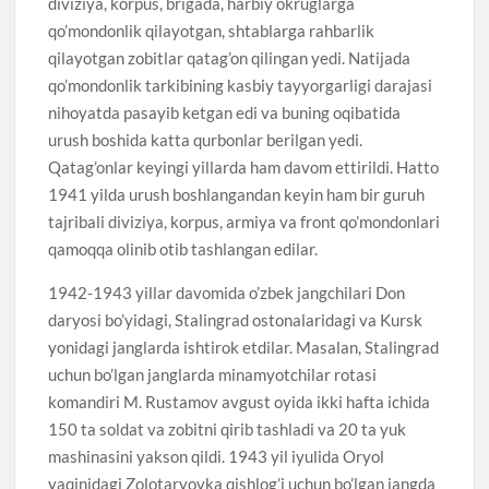
diviziya, korpus, brigada, harbiy okruglarga
qo’mondonlik qilayotgan, shtablarga rahbarlik
qilayotgan zobitlar qatag’on qilingan yedi. Natijada
qo’mondonlik tarkibining kasbiy tayyorgarligi darajasi
nihoyatda pasayib ketgan edi va buning oqibatida
urush boshida katta qurbonlar berilgan yedi.
Qatag’onlar keyingi yillarda ham davom ettirildi. Hatto
1941 yilda urush boshlangandan keyin ham bir guruh
tajribali diviziya, korpus, armiya va front qo’mondonlari
qamoqqa olinib otib tashlangan edilar.
1942-1943 yillar davomida o’zbek jangchilari Don
daryosi bo’yidagi, Stalingrad ostonalaridagi va Kursk
yonidagi janglarda ishtirok etdilar. Masalan, Stalingrad
uchun bo’lgan janglarda minamyotchilar rotasi
komandiri M. Rustamov avgust oyida ikki hafta ichida
150 ta soldat va zobitni qirib tashladi va 20 ta yuk
mashinasini yakson qildi. 1943 yil iyulida Oryol
yaqinidagi Zolotaryovka qishlog’i uchun bo’lgan jangda