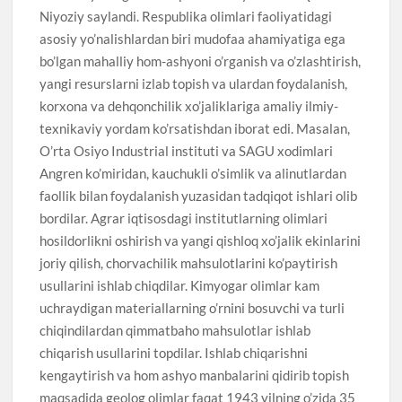
Niyoziy saylandi. Respublika olimlari faoliyatidagi
asosiy yo’nalishlardan biri mudofaa ahamiyatiga ega
bo’lgan mahalliy hom-ashyoni o’rganish va o’zlashtirish,
yangi resurslarni izlab topish va ulardan foydalanish,
korxona va dehqonchilik xo’jaliklariga amaliy ilmiy-
texnikaviy yordam ko’rsatishdan iborat edi. Masalan,
O’rta Osiyo Industrial instituti va SAGU xodimlari
Angren ko’miridan, kauchukli o’simlik va alinutlardan
faollik bilan foydalanish yuzasidan tadqiqot ishlari olib
bordilar. Agrar iqtisosdagi institutlarning olimlari
hosildorlikni oshirish va yangi qishloq xo’jalik ekinlarini
joriy qilish, chorvachilik mahsulotlarini ko’paytirish
usullarini ishlab chiqdilar. Kimyogar olimlar kam
uchraydigan materiallarning o’rnini bosuvchi va turli
chiqindilardan qimmatbaho mahsulotlar ishlab
chiqarish usullarini topdilar. Ishlab chiqarishni
kengaytirish va hom ashyo manbalarini qidirib topish
maqsadida geolog olimlar faqat 1943 yilning o’zida 35