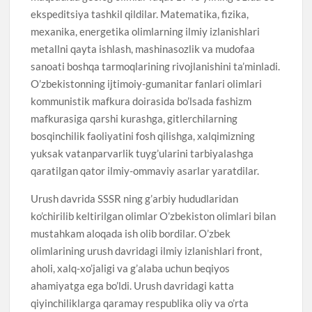
ekspeditsiya tashkil qildilar. Matematika, fizika,
mexanika, energetika olimlarning ilmiy izlanishlari
metallni qayta ishlash, mashinasozlik va mudofaa
sanoati boshqa tarmoqlarining rivojlanishini ta’minladi.
O’zbekistonning ijtimoiy-gumanitar fanlari olimlari
kommunistik mafkura doirasida bo’lsada fashizm
mafkurasiga qarshi kurashga, gitlerchilarning
bosqinchilik faoliyatini fosh qilishga, xalqimizning
yuksak vatanparvarlik tuyg’ularini tarbiyalashga
qaratilgan qator ilmiy-ommaviy asarlar yaratdilar.
Urush davrida SSSR ning g’arbiy hududlaridan
ko’chirilib keltirilgan olimlar O’zbekiston olimlari bilan
mustahkam aloqada ish olib bordilar. O’zbek
olimlarining urush davridagi ilmiy izlanishlari front,
aholi, xalq-xo’jaligi va g’alaba uchun beqiyos
ahamiyatga ega bo’ldi. Urush davridagi katta
qiyinchiliklarga qaramay respublika oliy va o’rta