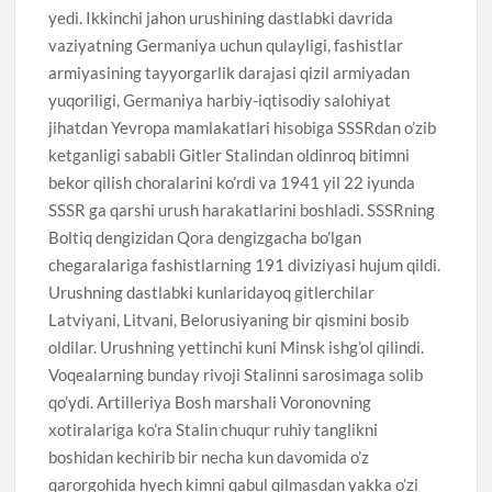
yedi. Ikkinchi jahon urushining dastlabki davrida
vaziyatning Germaniya uchun qulayligi, fashistlar
armiyasining tayyorgarlik darajasi qizil armiyadan
yuqoriligi, Germaniya harbiy-iqtisodiy salohiyat
jihatdan Yevropa mamlakatlari hisobiga SSSRdan o’zib
ketganligi sababli Gitler Stalindan oldinroq bitimni
bekor qilish choralarini ko’rdi va 1941 yil 22 iyunda
SSSR ga qarshi urush harakatlarini boshladi. SSSRning
Boltiq dengizidan Qora dengizgacha bo’lgan
chegaralariga fashistlarning 191 diviziyasi hujum qildi.
Urushning dastlabki kunlaridayoq gitlerchilar
Latviyani, Litvani, Belorusiyaning bir qismini bosib
oldilar. Urushning yettinchi kuni Minsk ishg’ol qilindi.
Voqealarning bunday rivoji Stalinni sarosimaga solib
qo’ydi. Artilleriya Bosh marshali Voronovning
xotiralariga ko’ra Stalin chuqur ruhiy tanglikni
boshidan kechirib bir necha kun davomida o’z
qarorgohida hyech kimni qabul qilmasdan yakka o’zi