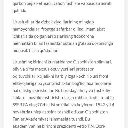
qurbon bejiz ketmadi. Jahon fashizm vabosidan asrab
qolindi.
Urush yillarida o’zbek ziyolilarining minglab
namoyondalari frontga safarbar qilindi, mamlakat
ichkarisida qolganlari o’zlarining fidokorona
mehnatlari bilan fashistlar ustidan g’alaba qozonishga
munosib hissa qo’shdilar.
Urushning birinchi kunlaridanoq O’zbekiston olimlari,
oliy va o’rta maxsus o’quv yurtlari professor
o’qituvchilari xo’jalikni harbiy izga ko’chirib uni front
ehtiyojlariga bo’ysuntirish bilan bog’liq muammolarni
hal qilishga kirishdilar. Bu boradagi ilmiy va tashkiliy
ishlarni muvofiqlashtirish, ularga rahbarlik qilish sobiq
SSSR FA ning O’zbekiston filiali va keyinroq, 1943 yil 4
noyabrda uning asosida tashkil etilgan O’zbekiston
Fanlar Akademiyasi zimmasiga tushdi. Bu
akademiyaning birinchi prezidenti yetib T.N. Qori-