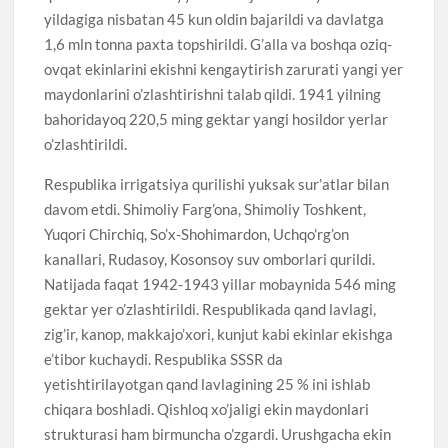
yildagiga nisbatan 45 kun oldin bajarildi va davlatga
1,6 mln tonna paxta topshirildi. G’alla va boshqa oziq-
ovqat ekinlarini ekishni kengaytirish zarurati yangi yer
maydonlarini o’zlashtirishni talab qildi. 1941 yilning
bahoridayoq 220,5 ming gektar yangi hosildor yerlar
o’zlashtirildi.
Respublika irrigatsiya qurilishi yuksak sur’atlar bilan
davom etdi. Shimoliy Farg’ona, Shimoliy Toshkent,
Yuqori Chirchiq, So’x-Shohimardon, Uchqo’rg’on
kanallari, Rudasoy, Kosonsoy suv omborlari qurildi.
Natijada faqat 1942-1943 yillar mobaynida 546 ming
gektar yer o’zlashtirildi. Respublikada qand lavlagi,
zig’ir, kanop, makkajo’xori, kunjut kabi ekinlar ekishga
e’tibor kuchaydi. Respublika SSSR da
yetishtirilayotgan qand lavlagining 25 % ini ishlab
chiqara boshladi. Qishloq xo’jaligi ekin maydonlari
strukturasi ham birmuncha o’zgardi. Urushgacha ekin