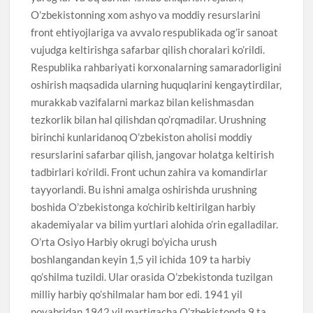
O’zbekistonning xom ashyo va moddiy resurslarini
front ehtiyojlariga va avvalo respublikada og’ir sanoat
vujudga keltirishga safarbar qilish choralari ko’rildi.
Respublika rahbariyati korxonalarning samaradorligini
oshirish maqsadida ularning huquqlarini kengaytirdilar,
murakkab vazifalarni markaz bilan kelishmasdan
tezkorlik bilan hal qilishdan qo’rqmadilar. Urushning
birinchi kunlaridanoq O’zbekiston aholisi moddiy
resurslarini safarbar qilish, jangovar holatga keltirish
tadbirlari ko’rildi. Front uchun zahira va komandirlar
tayyorlandi. Bu ishni amalga oshirishda urushning
boshida O’zbekistonga ko’chirib keltirilgan harbiy
akademiyalar va bilim yurtlari alohida o’rin egalladilar.
O’rta Osiyo Harbiy okrugi bo’yicha urush
boshlangandan keyin 1,5 yil ichida 109 ta harbiy
qo’shilma tuzildi. Ular orasida O’zbekistonda tuzilgan
milliy harbiy qo’shilmalar ham bor edi. 1941 yil
noyabridan 1942 yil martigacha O’zbekistonda 9 ta