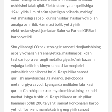
oshirishni talab qildi. Elektr stansiyalar qurilishiga
1941 yilda 1 mlrd so’m ajratilgan bo’lsada, mablag’
yetishmasligi sababli qurilish ishlari hashar yo’li bilan
amalga oshirildi. Hammasi bo’lib yetti yirik
elektrostansiyasi, jumladan Salor va Farhod GESlari
barpo yetildi.
Shu yillardagi O’zbekiston og’ir sanoati rivojlanishining
asosiy yo’nalishlari energetika, mashinasozlikdan
tashqari qora va rangli metallurgiya, ko’mir bazasini
vujudga keltirish, kimyo sanoati tarmoqlarini
yuksaltirishdan iborat bo’ldi. Respublika sanoat
qurilishi maydonchasiga aylandi. Bekobodda
metallurgiya zavodi, Lyangarda molibden fabrikasi
qurilib, Chirchiq elektrokimyo kombinatining ikkinchi
navbati ishga tushirildi. Respublikada urush yillari
hammasi bo’lib 280 ta yangi sanoat korxonalari barpo
yetildi. Toshkent mamlakatning eng yirik sanoat