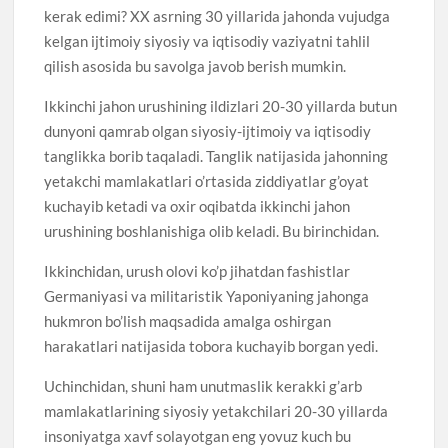
kerak edimi? XX asrning 30 yillarida jahonda vujudga
kelgan ijtimoiy siyosiy va iqtisodiy vaziyatni tahlil
qilish asosida bu savolga javob berish mumkin.
Ikkinchi jahon urushining ildizlari 20-30 yillarda butun
dunyoni qamrab olgan siyosiy-ijtimoiy va iqtisodiy
tanglikka borib taqaladi. Tanglik natijasida jahonning
yetakchi mamlakatlari o’rtasida ziddiyatlar g’oyat
kuchayib ketadi va oxir oqibatda ikkinchi jahon
urushining boshlanishiga olib keladi. Bu birinchidan.
Ikkinchidan, urush olovi ko’p jihatdan fashistlar
Germaniyasi va militaristik Yaponiyaning jahonga
hukmron bo’lish maqsadida amalga oshirgan
harakatlari natijasida tobora kuchayib borgan yedi.
Uchinchidan, shuni ham unutmaslik kerakki g’arb
mamlakatlarining siyosiy yetakchilari 20-30 yillarda
insoniyatga xavf solayotgan eng yovuz kuch bu