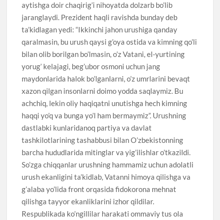
aytishga doir chaqirig’i nihoyatda dolzarb bo’lib
jaranglaydi. Prezident haqli ravishda bunday deb
ta’kidlagan yedi: “Ikkinchi jahon urushiga qanday
qaralmasin, bu urush qaysi g’oya ostida va kimning qo’li
bilan olib borilgan bo’lmasin, o’z Vatani, el-yurtining
yorug’ kelajagi, beg’ubor osmoni uchun jang
maydonlarida halok bo’lganlarni, o’z umrlarini bevaqt
xazon qilgan insonlarni doimo yodda saqlaymiz. Bu
achchiq, lekin oliy haqiqatni unutishga hech kimning
haqqi yo’q va bunga yo’l ham bermaymiz”. Urushning
dastlabki kunlaridanoq partiya va davlat
tashkilotlarining tashabbusi bilan O’zbekistonning
barcha hududlarida mitinglar va yig’ilishlar o’tkazildi.
So’zga chiqqanlar urushning hammamiz uchun adolatli
urush ekanligini ta’kidlab, Vatanni himoya qilishga va
g’alaba yo’lida front orqasida fidokorona mehnat
qilishga tayyor ekanliklarini izhor qildilar.
Respublikada ko’ngillilar harakati ommaviy tus ola