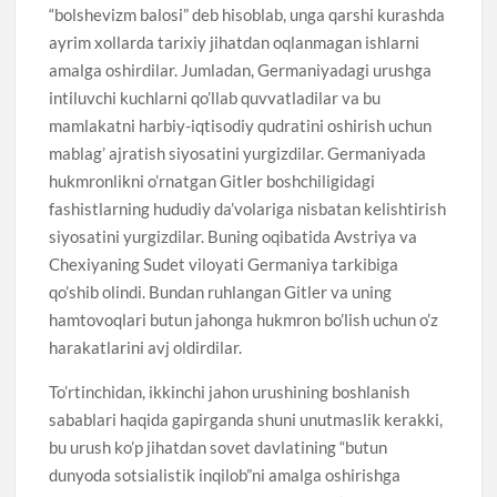
“bolshevizm balosi” deb hisoblab, unga qarshi kurashda
ayrim xollarda tarixiy jihatdan oqlanmagan ishlarni
amalga oshirdilar. Jumladan, Germaniyadagi urushga
intiluvchi kuchlarni qo’llab quvvatladilar va bu
mamlakatni harbiy-iqtisodiy qudratini oshirish uchun
mablag’ ajratish siyosatini yurgizdilar. Germaniyada
hukmronlikni o’rnatgan Gitler boshchiligidagi
fashistlarning hududiy da’volariga nisbatan kelishtirish
siyosatini yurgizdilar. Buning oqibatida Avstriya va
Chexiyaning Sudet viloyati Germaniya tarkibiga
qo’shib olindi. Bundan ruhlangan Gitler va uning
hamtovoqlari butun jahonga hukmron bo’lish uchun o’z
harakatlarini avj oldirdilar.
To’rtinchidan, ikkinchi jahon urushining boshlanish
sabablari haqida gapirganda shuni unutmaslik kerakki,
bu urush ko’p jihatdan sovet davlatining “butun
dunyoda sotsialistik inqilob”ni amalga oshirishga