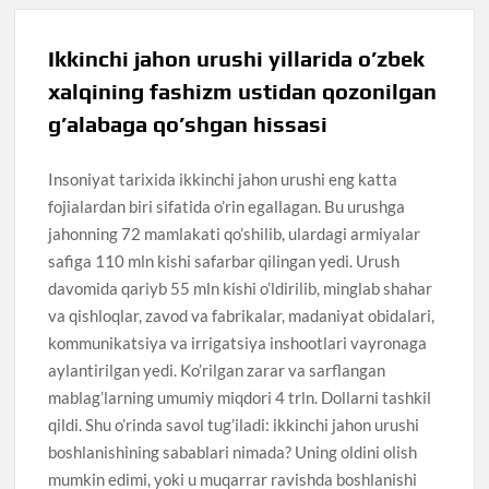
Ikkinchi jahon urushi yillarida o’zbek
xalqining fashizm ustidan qozonilgan
g’alabaga qo’shgan hissasi
Insoniyat tarixida ikkinchi jahon urushi eng katta
fojialardan biri sifatida o’rin egallagan. Bu urushga
jahonning 72 mamlakati qo’shilib, ulardagi armiyalar
safiga 110 mln kishi safarbar qilingan yedi. Urush
davomida qariyb 55 mln kishi o’ldirilib, minglab shahar
va qishloqlar, zavod va fabrikalar, madaniyat obidalari,
kommunikatsiya va irrigatsiya inshootlari vayronaga
aylantirilgan yedi. Ko’rilgan zarar va sarflangan
mablag’larning umumiy miqdori 4 trln. Dollarni tashkil
qildi. Shu o’rinda savol tug’iladi: ikkinchi jahon urushi
boshlanishining sabablari nimada? Uning oldini olish
mumkin edimi, yoki u muqarrar ravishda boshlanishi