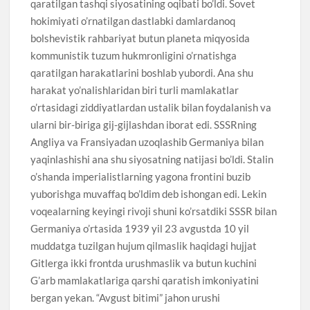
qaratilgan tashqi siyosatining oqibati bo’ldi. Sovet
hokimiyati o’rnatilgan dastlabki damlardanoq
bolshevistik rahbariyat butun planeta miqyosida
kommunistik tuzum hukmronligini o’rnatishga
qaratilgan harakatlarini boshlab yubordi. Ana shu
harakat yo’nalishlaridan biri turli mamlakatlar
o’rtasidagi ziddiyatlardan ustalik bilan foydalanish va
ularni bir-biriga gij-gijlashdan iborat edi. SSSRning
Angliya va Fransiyadan uzoqlashib Germaniya bilan
yaqinlashishi ana shu siyosatning natijasi bo’ldi. Stalin
o’shanda imperialistlarning yagona frontini buzib
yuborishga muvaffaq bo’ldim deb ishongan edi. Lekin
voqealarning keyingi rivoji shuni ko’rsatdiki SSSR bilan
Germaniya o’rtasida 1939 yil 23 avgustda 10 yil
muddatga tuzilgan hujum qilmaslik haqidagi hujjat
Gitlerga ikki frontda urushmaslik va butun kuchini
G’arb mamlakatlariga qarshi qaratish imkoniyatini
bergan yekan. “Avgust bitimi” jahon urushi