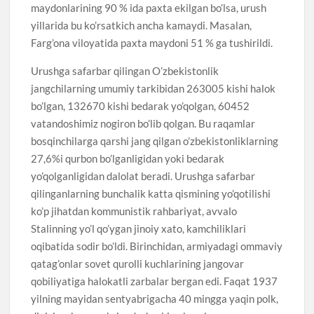
maydonlarining 90 % ida paxta ekilgan bo’lsa, urush
yillarida bu ko’rsatkich ancha kamaydi. Masalan,
Farg’ona viloyatida paxta maydoni 51 % ga tushirildi.
Urushga safarbar qilingan O’zbekistonlik
jangchilarning umumiy tarkibidan 263005 kishi halok
bo’lgan, 132670 kishi bedarak yo’qolgan, 60452
vatandoshimiz nogiron bo’lib qolgan. Bu raqamlar
bosqinchilarga qarshi jang qilgan o’zbekistonliklarning
27,6%i qurbon bo’lganligidan yoki bedarak
yo’qolganligidan dalolat beradi. Urushga safarbar
qilinganlarning bunchalik katta qismining yo’qotilishi
ko’p jihatdan kommunistik rahbariyat, avvalo
Stalinning yo’l qo’ygan jinoiy xato, kamchiliklari
oqibatida sodir bo’ldi. Birinchidan, armiyadagi ommaviy
qatag’onlar sovet qurolli kuchlarining jangovar
qobiliyatiga halokatli zarbalar bergan edi. Faqat 1937
yilning mayidan sentyabrigacha 40 mingga yaqin polk,