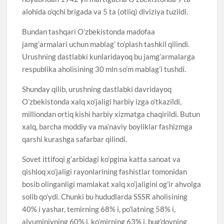
alohida o’qchi brigada va 5 ta (otliq) diviziya tuzildi.
Bundan tashqari O’zbekistonda madofaa
jamg’armalari uchun mablag’ to’plash tashkil qilindi.
Urushning dastlabki kunlaridayoq bu jamg’armalarga
respublika aholisining 30 mln so’m mablag’i tushdi.
Shunday qilib, urushning dastlabki davridayoq
O’zbekistonda xalq xo’jaligi harbiy izga o’tkazildi,
milliondan ortiq kishi harbiy xizmatga chaqirildi. Butun
xalq, barcha moddiy va ma’naviy boyliklar fashizmga
qarshi kurashga safarbar qilindi.
Sovet ittifoqi g’arbidagi ko’pgina katta sanoat va
qishloq xo’jaligi rayonlarining fashistlar tomonidan
bosib olinganligi mamlakat xalq xo’jaligini og’ir ahvolga
solib qo’ydi. Chunki bu hududlarda SSSR aholisining
40% i yashar, temirning 68% i, po’latning 58% i,
alyuminiyning 60% i, ko’mirning 63% i, bug’doyning