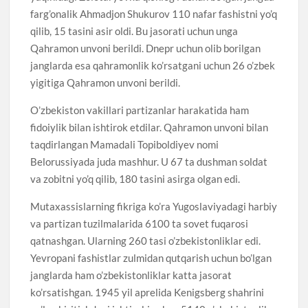
farg’onalik Ahmadjon Shukurov 110 nafar fashistni yo’q
qilib, 15 tasini asir oldi. Bu jasorati uchun unga
Qahramon unvoni berildi. Dnepr uchun olib borilgan
janglarda esa qahramonlik ko’rsatgani uchun 26 o’zbek
yigitiga Qahramon unvoni berildi.
O’zbekiston vakillari partizanlar harakatida ham
fidoiylik bilan ishtirok etdilar. Qahramon unvoni bilan
taqdirlangan Mamadali Topiboldiyev nomi
Belorussiyada juda mashhur. U 67 ta dushman soldat
va zobitni yo’q qilib, 180 tasini asirga olgan edi.
Mutaxassislarning fikriga ko’ra Yugoslaviyadagi harbiy
va partizan tuzilmalarida 6100 ta sovet fuqarosi
qatnashgan. Ularning 260 tasi o’zbekistonliklar edi.
Yevropani fashistlar zulmidan qutqarish uchun bo’lgan
janglarda ham o’zbekistonliklar katta jasorat
ko’rsatishgan. 1945 yil aprelida Kenigsberg shahrini