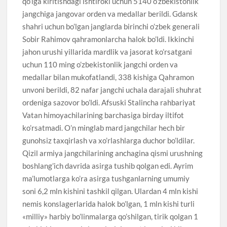
qo’lga kiritishdagi ishtiroki uchun 5140 o’zbekistonlik
jangchiga jangovar orden va medallar berildi. Gdansk
shahri uchun bo’lgan janglarda birinchi o’zbek generali
Sobir Rahimov qahramonlarcha halok bo’ldi. Ikkinchi
jahon urushi yillarida mardlik va jasorat ko’rsatgani
uchun 110 ming o’zbekistonlik jangchi orden va
medallar bilan mukofatlandi, 338 kishiga Qahramon
unvoni berildi, 82 nafar jangchi uchala darajali shuhrat
ordeniga sazovor bo’ldi. Afsuski Stalincha rahbariyat
Vatan himoyachilarining barchasiga birday iltifot
ko’rsatmadi. O’n minglab mard jangchilar hech bir
gunohsiz taxqirlash va xo’rlashlarga duchor bo’ldilar.
Qizil armiya jangchilarining anchagina qismi urushning
boshlang’ich davrida asirga tushib qolgan edi. Ayrim
ma’lumotlarga ko’ra asirga tushganlarning umumiy
soni 6,2 mln kishini tashkil qilgan. Ulardan 4 mln kishi
nemis konslagerlarida halok bo’lgan, 1 mln kishi turli
«milliy» harbiy bo’linmalarga qo’shilgan, tirik qolgan 1