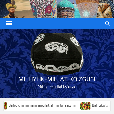
Skip
to
content
Search
MILLIYLIK-MILLAT KO'ZGUSI
Milliylik-millat ko'zgusi
nimani anglatishini bilasizmi
Baliqko’z nimani anglatishi