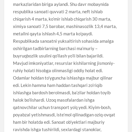
markazlaridan biriga aylandi. Shu davr mobaynida
respublika sanoati quvvati 2 marta, neft ishlab
chiqarish 4 marta, ko’mir ishlab chiqarish 30 marta,
ximiya sanoati 7,5 barobar, mashinasozlik 13,4 marta,
metallni qayta ishlash 4,5 marta ko’paydi.
Respublikada sanoatni yuksaltirish sohasida amalga
oshirilgan tadbirlarning barchasi ma’muriy –
buyruqbozlik usulini qo’llash yo’li bilan bajarildi.
Mavjud imkoniyatlar, resurslar kishilarning jismoniy-
ruhiy holati hisobga olinmasligi oddiy holat edi.
Odamlar holdan to’yguncha ishlashga majbur qilinar
edi. Lekin hamma ham haddan tashqari zo’riqib
ishlashga bardosh berolmasdi, ba’zilar holdan toyib
halok bo’lishardi. Uzoq masofalardan ishga
qatnovchilar uchun transport yo’q yedi. Kiyim-bosh,
poyabzal yetishmasdi, iste’mol qilinadigan oziq-ovqat
ham bir holatda edi. Sanoat ob’yektlari majburiy
ravishda ishga tushirildi, sexlardagi stanoklar,