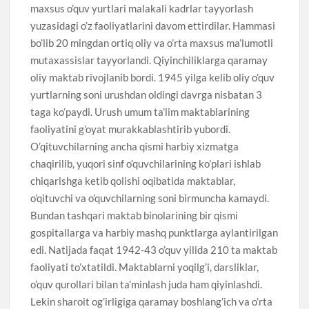
maxsus o’quv yurtlari malakali kadrlar tayyorlash
yuzasidagi o’z faoliyatlarini davom ettirdilar. Hammasi
bo’lib 20 mingdan ortiq oliy va o’rta maxsus ma’lumotli
mutaxassislar tayyorlandi. Qiyinchiliklarga qaramay
oliy maktab rivojlanib bordi. 1945 yilga kelib oliy o’quv
yurtlarning soni urushdan oldingi davrga nisbatan 3
taga ko’paydi. Urush umum ta’lim maktablarining
faoliyatini g’oyat murakkablashtirib yubordi.
O’qituvchilarning ancha qismi harbiy xizmatga
chaqirilib, yuqori sinf o’quvchilarining ko’plari ishlab
chiqarishga ketib qolishi oqibatida maktablar,
o’qituvchi va o’quvchilarning soni birmuncha kamaydi.
Bundan tashqari maktab binolarining bir qismi
gospitallarga va harbiy mashq punktlarga aylantirilgan
edi. Natijada faqat 1942-43 o’quv yilida 210 ta maktab
faoliyati to’xtatildi. Maktablarni yoqilg’i, darsliklar,
o’quv qurollari bilan ta’minlash juda ham qiyinlashdi.
Lekin sharoit og’irligiga qaramay boshlang’ich va o’rta