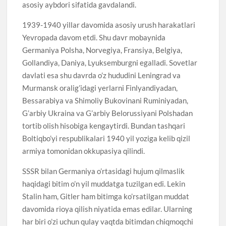
asosiy aybdori sifatida gavdalandi.
1939-1940 yillar davomida asosiy urush harakatlari
Yevropada davom etdi. Shu davr mobaynida
Germaniya Polsha, Norvegiya, Fransiya, Belgiya,
Gollandiya, Daniya, Lyuksemburgni egalladi. Sovetlar
davlati esa shu davrda o’z hududini Leningrad va
Murmansk oralig’idagi yerlarni Finlyandiyadan,
Bessarabiya va Shimoliy Bukovinani Ruminiyadan,
G’arbiy Ukraina va G’arbiy Belorussiyani Polshadan
tortib olish hisobiga kengaytirdi. Bundan tashqari
Boltiqbo’yi respublikalari 1940 yil yoziga kelib qizil
armiya tomonidan okkupasiya qilindi.
SSSR bilan Germaniya o’rtasidagi hujum qilmaslik
haqidagi bitim o’n yil muddatga tuzilgan edi. Lekin
Stalin ham, Gitler ham bitimga ko’rsatilgan muddat
davomida rioya qilish niyatida emas edilar. Ularning
har biri o’zi uchun qulay vaqtda bitimdan chiqmoqchi