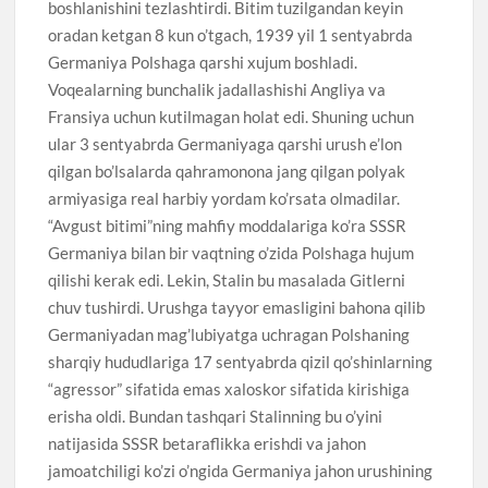
boshlanishini tezlashtirdi. Bitim tuzilgandan keyin
oradan ketgan 8 kun o’tgach, 1939 yil 1 sentyabrda
Germaniya Polshaga qarshi xujum boshladi.
Voqealarning bunchalik jadallashishi Angliya va
Fransiya uchun kutilmagan holat edi. Shuning uchun
ular 3 sentyabrda Germaniyaga qarshi urush e’lon
qilgan bo’lsalarda qahramonona jang qilgan polyak
armiyasiga real harbiy yordam ko’rsata olmadilar.
“Avgust bitimi”ning mahfiy moddalariga ko’ra SSSR
Germaniya bilan bir vaqtning o’zida Polshaga hujum
qilishi kerak edi. Lekin, Stalin bu masalada Gitlerni
chuv tushirdi. Urushga tayyor emasligini bahona qilib
Germaniyadan mag’lubiyatga uchragan Polshaning
sharqiy hududlariga 17 sentyabrda qizil qo’shinlarning
“agressor” sifatida emas xaloskor sifatida kirishiga
erisha oldi. Bundan tashqari Stalinning bu o’yini
natijasida SSSR betaraflikka erishdi va jahon
jamoatchiligi ko’zi o’ngida Germaniya jahon urushining