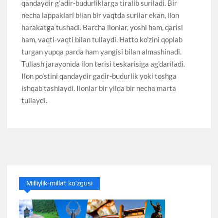
qandaydir g’adir-budurliklarga tiralib suriladi. Bir
necha lappaklari bilan bir vaqtda surilar ekan, ilon
harakatga tushadi. Barcha ilonlar, yoshi ham, qarisi
ham, vaqti-vaqti bilan tullaydi. Hatto ko’zini qoplab
turgan yupqa parda ham yangisi bilan almashinadi.
Tullash jarayonida ilon terisi teskarisiga ag’dariladi.
Ilon po’stini qandaydir gadir-budurlik yoki toshga
ishqab tashlaydi. Ilonlar bir yilda bir necha marta
tullaydi.
Milliylik-millat ko’zgusi