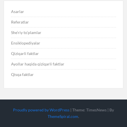
Asarlar
Referatlar
She’riy to’plamlar
Ensiklopediyalar
Qiziqarli faktlar
Ayollar haqida qiziqarli faktlar
Qisqa faktlar
Proudly powered by WordPress
|
Theme: TimesNews
|
By
ThemeSpiral.com
.