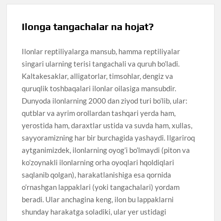
Ilonga tangachalar na hojat?
Ilonlar reptiliyalarga mansub, hamma reptiliyalar
singari ularning terisi tangachali va quruh bo’ladi.
Kaltakesaklar, alligatorlar, timsohlar, dengiz va
quruqlik toshbaqalari ilonlar oilasiga mansubdir.
Dunyoda ilonlarning 2000 dan ziyod turi bo’lib, ular:
qutblar va ayrim orollardan tashqari yerda ham,
yerostida ham, daraxtlar ustida va suvda ham, xullas,
sayyoramizning har bir burchagida yashaydi. Ilgariroq
aytganimizdek, ilonlarning oyog’i bo’lmaydi (piton va
ko’zoynakli ilonlarning orha oyoqlari hqoldiqlari
saqlanib qolgan), harakatlanishiga esa qornida
o’rnashgan lappaklari (yoki tangachalari) yordam
beradi. Ular anchagina keng, ilon bu lappaklarni
shunday harakatga soladiki, ular yer ustidagi