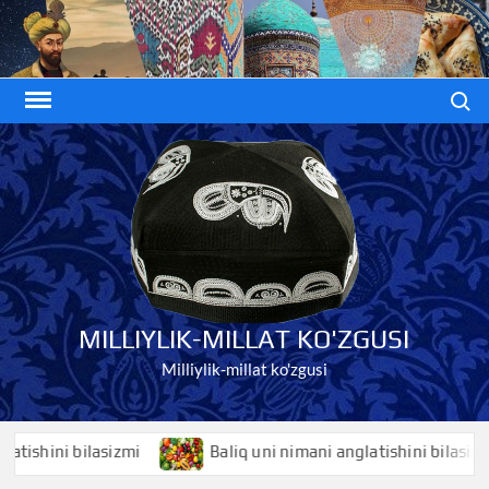
Skip
to
content
Search
MILLIYLIK-MILLAT KO'ZGUSI
Milliylik-millat ko'zgusi
shini bilasizmi
Baliq uni nimani anglatishini bilasizmi