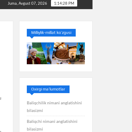
latishini bilasizmi
Balans nimani anglatishini bilasizmi
Juma, Avgust 07, 2026
1:14:29 PM
Milliylik-millat ko’zgusi
r
Oxirgi ma’lumotlar
u
Baliqchilik nimani anglatishini
bilasizmi
Baliqchi nimani anglatishini
bilasizmi
a