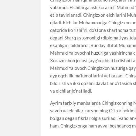
yuboradi. Elchilarga asli xorazmli Mahmud Y
etib tayinlanadi. Chingizxon elchilarini 
qiladi. Elchilar Muhammadga Chingizxon uni qu
qatorida ko’rishi”ni, do’stona shartnoma tuzis
degani Sharq ustomonligi (diplomatiyasi)da
ekanligini bildirardi. Bunday iltifot Mu
Mahmud Yalovochni huzuriga yashirincha ch
Xorazmshoh josusi (ayg’oqchisi) bo’lishni tay
Mahmud Yalovoch Chingizxon huzuriga qayti
ayg’oqchilik ma’lumotlarini yetkazadi. C
bildirish va ikki qo’shni davlatlar o’rtasi
va elchilar jo’natiladi.
Ayrim tarixiy manbalarda Chingizxonning Mo
savdo va elchilar karvonining O’tror hokimi G
bo’lgan degan fikrlar olg’a suriladi. Vahol
ham, Chingizxonga ham avval boshdanoq ma’