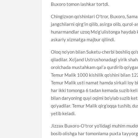
Buxoro tomon lashkar tortdi.
Chingizxon qo’shinlari O’tror, Buxoro, Sama
jangchilarni qirg’in qilib, asirga olib, qurol-as
hunarmandlar uzoq Mo’g’ulistonga haydab ket
askariy xizmatga majbur qilindi.
Oloq no’yon bilan Suketu-cherbi boshliq qo’
qiladilar. Xo’jand Ustrushonadagi yirik shah
orolchada mustahkam qal’a qurdirib qo’ygan 
Temur Malik 1000 kishilik qo’shini bilan 122
Temur Malik usti namat hamda sirkali loy bi
har ikki tomonga 6 tadan kemada suzib kelib
bilan daryoning quyi oqimi bo’ylab suzib ket
qo’yadilar. Temur Malik qirg’oqqa tushib, du
yetib keladi.
Jizzax Buxoro-O’tror yo’lidagi muhim mudof
bosib olishga har tomonlama puxta tayyorgar