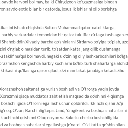
lik-savdo karvoni bo’lmay, balki Chingizxon ko’rgazmasiga binoan
on savdo-sotiq bilan bir qatorda, josuslik ishlarini olib borishga
ktikasini ishlab chiqishda Sulton Muhammad qator xatoliklarga,
 harbiy sarkardalar tomonidan bir qator takliflar o’rtaga tashlagan ed
li Shahobiddin Xivaqiy barcha qo’shinlarni Sirdaryo bo’yiga to’plab, uz
zini o’nglab olmasidan turib, to’satdan katta jang qilib dushmanga
 taklif ma’qul bo’lmaydi, negaki u o’zining oliy lashkarboshilari bo’lg
orazmshoh kengashda harbiy kuchlarni bo’lib, turli shaharlarga alohi
tikasini qo’llashga qaror qiladi, o’zi mamlakat janubiga ketadi. Shu
 Xorazmshoh saltanatiga yurish boshladi va O’trorga yaqin joyda
a Xorazmni qisqa muddatda zabt etish maqsadida qo’shinni 4 qismga
y boshchiligida O’trorni egallash uchun qoldirildi. Ikkinchi qismi Jo’ji
ig’noq, O’zan, Barchinlig’tepa, Jand, Yangikent va boshqa shaharlarni
lik uchinchi qo’shinni Oloq no’yon va Suketu-cherbu boshchiligida
d va boshqa shaharlarni egallashga jo’natdi. O’zi katta qo’shin bilan