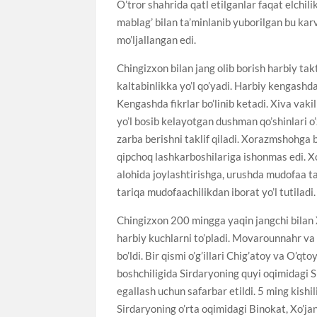
O’tror shahrida qatl etilganlar faqat elchi
mablag’ bilan ta’minlanib yuborilgan bu karv
mo’ljallangan edi.
Chingizxon bilan jang olib borish harbiy ta
kaltabinlikka yo’l qo’yadi. Harbiy kengashda
Kengashda fikrlar bo’linib ketadi. Xiva vaki
yo’l bosib kelayotgan dushman qo’shinlari o’
zarba berishni taklif qiladi. Xorazmshohga bu
qipchoq lashkarboshilariga ishonmas edi. X
alohida joylashtirishga, urushda mudofaa tak
tariqa mudofaachilikdan iborat yo’l tutiladi.
Chingizxon 200 mingga yaqin jangchi bilan
harbiy kuchlarni to’pladi. Movarounnahr v
bo’ldi. Bir qismi o’g’illari Chig’atoy va O’qto
boshchiligida Sirdaryoning quyi oqimidagi S
egallash uchun safarbar etildi. 5 ming kishi
Sirdaryoning o’rta oqimidagi Binokat, Xo’jan