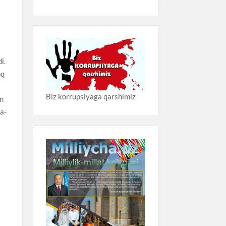
i.
oq
Biz korrupsiyaga qarshimiz
an
da-