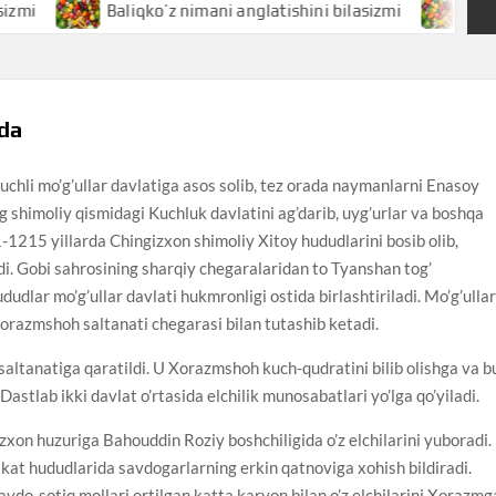
Baliqko’z nimani anglatishini bilasizmi
Baliq nimani ang
ida
uchli mo’g’ullar davlatiga asos solib, tez orada naymanlarni Enasoy
ng shimoliy qismidagi Kuchluk davlatini ag’darib, uyg’urlar va boshqa
1-1215 yillarda Chingizxon shimoliy Xitoy hududlarini bosib olib,
di. Gobi sahrosining sharqiy chegaralaridan to Tyanshan tog’
dudlar mo’g’ullar davlati hukmronligi ostida birlashtiriladi. Mo’g’ulla
razmshoh saltanati chegarasi bilan tutashib ketadi.
altanatiga qaratildi. U Xorazmshoh kuch-qudratini bilib olishga va b
Dastlab ikki davlat o’rtasida elchilik munosabatlari yo’lga qo’yiladi.
 huzuriga Bahouddin Roziy boshchiligida o’z elchilarini yuboradi.
lakat hududlarida savdogarlarning erkin qatnoviga xohish bildiradi.
do-sotiq mollari ortilgan katta karvon bilan o’z elchilarini Xorazmg