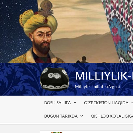
Skip
to
content
MILLIYLIK
Milliylik-millat ko'zgusi
BOSH SAHIFA
O’ZBEKISTON HAQIDA
BUGUN TARIXDA
QISHLOQ XO’JALIGI