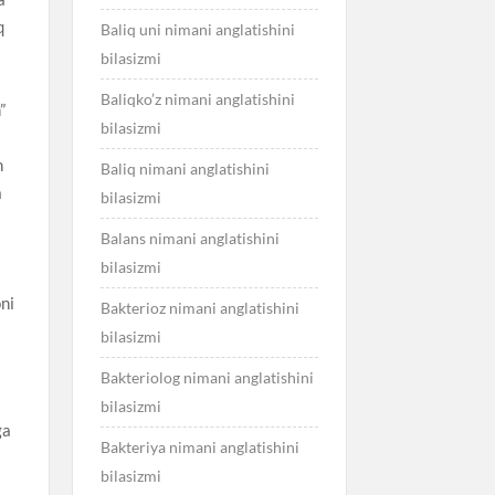
q
Baliq uni nimani anglatishini
bilasizmi
Baliqko’z nimani anglatishini
”
bilasizmi
h
Baliq nimani anglatishini
a
bilasizmi
Balans nimani anglatishini
bilasizmi
oni
Bakterioz nimani anglatishini
bilasizmi
Bakteriolog nimani anglatishini
bilasizmi
ga
Bakteriya nimani anglatishini
bilasizmi