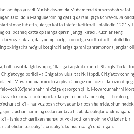
dan janubga yuradi. Yurish davomida Muhammad Xorazmshoh vafot
ingan Jaloliddin Manguberdining qattiq qarshiligiga uchraydi. Jalolidd
larini mag’lub etib, ularga katta talafot keltiradi. Jaloliddin 1221 yil
 o’zi boshliq katta qo’shinga qarshi janggi kiradi. Kuchlar teng
a daryoga sakrab, daryoning narigi tomoniga suzib o’tadi. Jaloliddin
ng oxirigacha mo’g’ul bosqinchilariga qarshi qahramonona janglar ol
a, hali hayotdaligidayoq o’g’illariga taqsimlab berdi. Sharqiy Turkisto
 Chig’atoyga berildi va Chig’atoy ulusi tashkil topdi. Chig’atoyxonnin
’yida edi. Movarounnahrni idora qilish Chingizxon huzurida xizmat qilg
lovoch Xo’jand shahrini o’ziga qarorgoh qilib, Movarounnahrni idor
, Jizzaxlik ziroatchi dehqonlardan yer uchun kalon solig’i – hosilning
o’pchur solig’i – har yuz bosh chorvadan bir bosh hajmida, shuningdek
’y, qimiz uchun har ming otdan bir biya hisobida soliqlar undirishgan.
’i – ishlab chiqarilgan mahsulot yoki sotilgan molning o’ttizdan bir
, aholidan tuz solig’i, jun solig’i, kumush solig’i undirilgan.