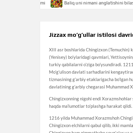
 bilasizmi
Baliq uni nimani anglatishini bilasizmi
Jizzax mo’g’ullar istilosi davr
XIII asr boshlarida Chingizxon (Temuchin) k
(Yenisey) bo’ylaridagi qavmlari, Yettisoyni
turkiy qabilalarni o’ziga bo’ysundiradi. 121
Mo’g’ulison davlati sarhadlarini kengaytira
tizmasining g’arbiy etaklarigacha bo’lgan hu
davlatining g’arbiy chegarasi Muhammad Xo
Chingizxonning nigohi endi Xorazmshohlar s
haqda ma’lumotlar to’plashga harakat qildi. 
1216 yilda Muhammad Xorazmshoh Chingizxon
Chingizxon elchilarni qabul qilib, ikki mam
Chingizxon ham qimmatbaho sovg’alar va sav