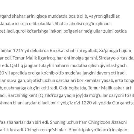
rqand shaharlarini qisqa muddatda bosib olib, vayron qiladilar,
lahalarini o’lja qilib oladilar. Shahar aholisi qirg’in qilinadi,
iladi, qurol ko’tarishga imkoni bo’lganlar mo’g’ullar zulmi ostida
shinlar 1219 yil dekabrda Binokat shahrini egallab, Xo’jandga hujum
ar edi. Temur Malik ilgariroq, har ehtimolga qarshi, Sirdaryo o’rtasida
edi. Qattiq janglar tufayli shaharni mudofaa qilish qiyinlashgach,
0 yil aprelida orolga ko’chib o’tib mudofaa jangini davom ettiradi.
lan suvalgan, o’q otish uchun darchalari bor kemalar yasab, erta ton
, dushmanga qirg’in keltiradi. Oxir oqibatda, Temur Malik askarlari
adi. Barchinlig’kent (Qizilo’rdaga yaqin joy)da mo’g’ullar daryoni to’si
shman bilan janglar qiladi, oxiri yolg’iz o’zi 1220 yil yozida Gurganch
aa shaharlaridan biri edi. Shuning uchun ham Chingizxon Jizzaxni
lik ko’radi. Chingizxon qo’shinlari Buyuk ipak yo’lidan o’rin olgan