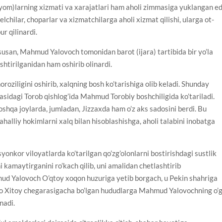
(yom)larning xizmati va xarajatlari ham aholi zimmasiga yuklangan ed
elchilar, choparlar va xizmatchilarga aholi xizmat qilishi, ularga ot-
r qilinardi.
susan, Mahmud Yalovoch tomonidan barot (ijara) tartibida bir yo’la
ashtirilganidan ham oshirib olinardi.
oroziligini oshirib, xalqning bosh ko’tarishiga olib keladi. Shunday
asidagi Torob qishlog’ida Mahmud Torobiy boshchiligida ko’tariladi.
oshqa joylarda, jumladan, Jizzaxda ham o’z aks sadosini berdi. Bu
ahalliy hokimlarni xalq bilan hisoblashishga, aholi talabini inobatga
nkor viloyatlarda ko’tarilgan qo’zg’olonlarni bostirishdagi sustlik
ni kamaytirganini ro’kach qilib, uni amalidan chetlashtirib
d Yalovoch O’qtoy xoqon huzuriga yetib borgach, u Pekin shahriga
to Xitoy chegarasigacha bo’lgan hududlarga Mahmud Yalovochning o’g’
nadi.