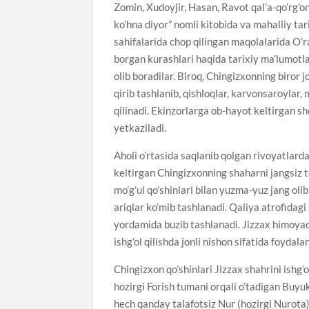
Zomin, Xudoyjir, Hasan, Ravot qal’a-qo’rg’o
ko’hna diyor” nomli kitobida va mahalliy t
sahifalarida chop qilingan maqolalarida O’r
borgan kurashlari haqida tarixiy ma’lumotlar
olib boradilar. Biroq, Chingizxonning biror j
qirib tashlanib, qishloqlar, karvonsaroylar, 
qilinadi. Ekinzorlarga ob-hayot keltirgan s
yetkaziladi.
Aholi o’rtasida saqlanib qolgan rivoyatlard
keltirgan Chingizxonning shaharni jangsiz 
mo’g’ul qo’shinlari bilan yuzma-yuz jang oli
ariqlar ko’mib tashlanadi. Qaliya atrofidagi
yordamida buzib tashlanadi. Jizzax himoyachil
ishg’ol qilishda jonli nishon sifatida foydalan
Chingizxon qo’shinlari Jizzax shahrini ishg’
hozirgi Forish tumani orqali o’tadigan Buyuk 
hech qanday talafotsiz Nur (hozirgi Nurota) s