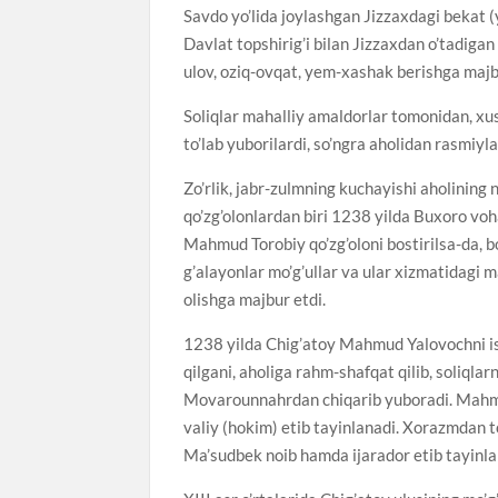
Savdo yo’lida joylashgan Jizzaxdagi bekat 
Davlat topshirig’i bilan Jizzaxdan o’tadigan 
ulov, oziq-ovqat, yem-xashak berishga majbu
Soliqlar mahalliy amaldorlar tomonidan, xu
to’lab yuborilardi, so’ngra aholidan rasmiyl
Zo’rlik, jabr-zulmning kuchayishi aholining n
qo’zg’olonlardan biri 1238 yilda Buxoro voh
Mahmud Torobiy qo’zg’oloni bostirilsa-da, b
g’alayonlar mo’g’ullar va ular xizmatidagi m
olishga majbur etdi.
1238 yilda Chig’atoy Mahmud Yalovochni isyo
qilgani, aholiga rahm-shafqat qilib, soliqlar
Movarounnahrdan chiqarib yuboradi. Mahmu
valiy (hokim) etib tayinlanadi. Xorazmdan 
Ma’sudbek noib hamda ijarador etib tayinla