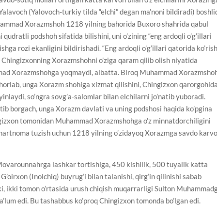
alavoch (Yalovoch-turkiy tilda “elchi” degan ma’noni bildiradi) boshli
Muhammad Xorazmshoh 1218 yilning bahorida Buxoro shahrida qabul
dratli podshoh sifatida bilishini, uni o’zining “eng ardoqli o’g’illari
hga rozi ekanligini bildirishadi. “Eng ardoqli o’g’illari qatorida ko’rish
 Chingizxonning Xorazmshohni o’ziga qaram qilib olish niyatida
hammad Xorazmshohga yoqmaydi, albatta. Biroq Muhammad Xorazmsho
orlab, unga Xorazm shohiga xizmat qilishini, Chingizxon qarorgohid
inlaydi, so’ngra sovg’a-salomlar bilan elchilarni jo’natib yuboradi.
b borgach, unga Xorazm davlati va uning podshosi haqida ko’pgina
hingizxon tomonidan Muhammad Xorazmshohga o’z minnatdorchiligini
da shartnoma tuzish uchun 1218 yilning o’zidayoq Xorazmga savdo karv
varounnahrga lashkar tortishiga, 450 kishilik, 500 tuyalik katta
’oirxon (Inolchiq) buyrug’i bilan talanishi, qirg’in qilinishi sabab
anki, ikki tomon o’rtasida urush chiqish muqarrarligi Sulton Muhammad
lum edi. Bu tashabbus ko’proq Chingizxon tomonda bo’lgan edi.