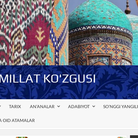
-MILLAT KO'ZGUSI
TARIX
AN’ANALAR
ADABIYOT
SO’NGGI YANGIL
GA OID ATAMALAR