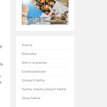
Asarlar
gi
Referatlar
She’riy to’plamlar
gda
Ensiklopediyalar
b
Qiziqarli faktlar
ga
Ayollar haqida qiziqarli faktlar
Qisqa faktlar