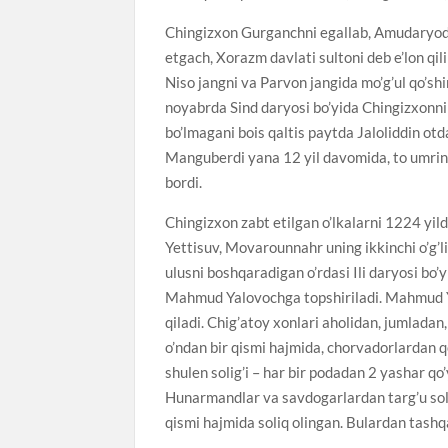
Chingizxon Gurganchni egallab, Amudaryo
etgach, Xorazm davlati sultoni deb e’lon qil
Niso jangni va Parvon jangida mo’g’ul qo’shin
noyabrda Sind daryosi bo’yida Chingizxonning
bo’lmagani bois qaltis paytda Jaloliddin otd
Manguberdi yana 12 yil davomida, to umrini
bordi.
Chingizxon zabt etilgan o’lkalarni 1224 yild
Yettisuv, Movarounnahr uning ikkinchi o’g’li
ulusni boshqaradigan o’rdasi Ili daryosi bo
Mahmud Yalovochga topshiriladi. Mahmud Ya
qiladi. Chig’atoy xonlari aholidan, jumladan
o’ndan bir qismi hajmida, chorvadorlardan q
shulen solig’i – har bir podadan 2 yashar qo
Hunarmandlar va savdogarlardan targ’u solig
qismi hajmida soliq olingan. Bulardan tashqari