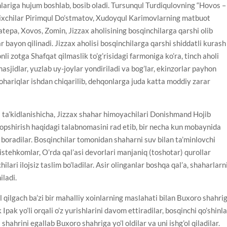
nlariga hujum boshlab, bosib oladi. Tursunqul Turdiqulovning “Hovos –
arixchilar Pirimqul Do’stmatov, Xudoyqul Karimovlarning matbuot
atepa, Xovos, Zomin, Jizzax aholisining bosqinchilarga qarshi olib
 bayon qilinadi. Jizzax aholisi bosqinchilarga qarshi shiddatli kurash
onli zotga Shafqat qilmaslik to’g’risidagi farmoniga ko’ra, tinch aholi
masjidlar, yuzlab uy-joylar yondiriladi va bog’lar, ekinzorlar payhon
hohariqlar ishdan chiqarilib, dehqonlarga juda katta moddiy zarar
a ta’kidlanishicha, Jizzax shahar himoyachilari Donishmand Hojib
topshirish haqidagi talabnomasini rad etib, bir necha kun mobaynida
b boradilar. Bosqinchilar tomonidan shaharni suv bilan ta’minlovchi
 istehkomlar, O’rda qal’asi devorlari manjaniq (toshotar) qurollar
ari ilojsiz taslim bo’ladilar. Asir olinganlar boshqa qal’a, shaharlarn
iladi.
ol qilgach ba’zi bir mahalliy xoinlarning maslahati bilan Buxoro shahri
Ipak yo’li orqali o’z yurishlarini davom ettiradilar, bosqinchi qo’shinl
hahrini egallab Buxoro shahriga yo’l oldilar va uni ishg’ol qiladilar.