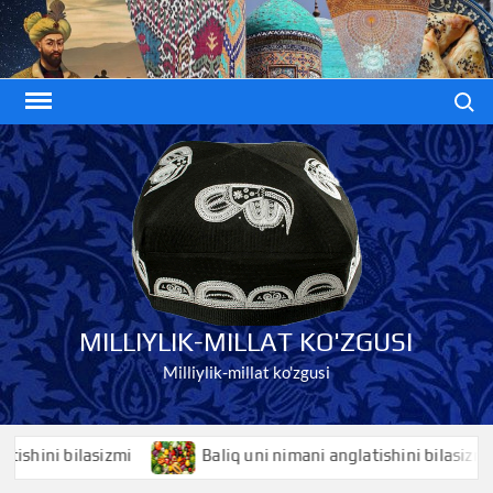
Skip
to
content
Search
MILLIYLIK-MILLAT KO'ZGUSI
Milliylik-millat ko'zgusi
hini bilasizmi
Baliq uni nimani anglatishini bilasizmi