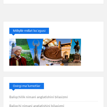
Milliylik-millat ko’zgusi
Oxirgi ma’lumotlar
Baliqchilik nimani anglatishini bilasizmi
Baliqchi nimani anglatishini bilasizmi