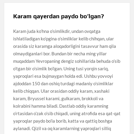
Karam qayerdan paydo bo’lgan?
Karam juda ko’hna o’simlikdir, undan ovqatga
ishlatiladigan ko’pgina o’simliklar kelib chihqan, ular
orasida siz karamga aloqadorligini tasavvur ham qila
olmaydiganlari bor. Bundan bir necha ming yillar
muqaddam Yevropaning dengiz sohillarida behuda o’sib
o’tgan bir o’simlik bo’lgan. Uning tusi yorqin sariq,
yaproqlari esa bujmaygan holda edi. Ushbu yovvoyi
ajdoddan 150 dan oshiq turdagi madaniy o’simliklar
kelib chiqqan. Ular orasidan oddiy karam, xashaki
karam, Bryussel karami, gulkaram, brokkoli va
kolrabini hamma biladi. Dastlab oddiy karamning
o’rtasidan o’zak o’sib chiqadi, uning atrofida esa qat-qat
yaproqlar paydo bo’la borib, katta va qattiq boshga
aylanadi. Qizil va oq karamlarning yaproqlari silliq