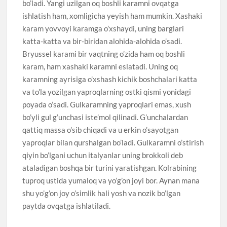
bo’ladi. Yangi uzilgan oq boshli karamni ovqatga
ishlatish ham, xomligicha yeyish ham mumkin. Xashaki
karam yovvoyi karamga o’xshaydi, uning barglari
katta-katta va bir-biridan alohida-alohida o’sadi.
Bryussel karami bir vaqtning o’zida ham oq boshli
karam, ham xashaki karamni eslatadi. Uning oq
karamning ayrisiga o’xshash kichik boshchalari katta
va to’la yozilgan yaproqlarning ostki qismi yonidagi
poyada o’sadi. Gulkaramning yaproqlari emas, xush
bo’yli gul g’unchasi iste’mol qilinadi. G’unchalardan
qattiq massa o’sib chiqadi va u erkin o’sayotgan
yaproqlar bilan qurshalgan bo’ladi. Gulkaramni o’stirish
qiyin bo’lgani uchun italyanlar uning brokkoli deb
ataladigan boshqa bir turini yaratishgan. Kolrabining
tuproq ustida yumaloq va yo’g’on joyi bor. Aynan mana
shu yo’g’on joy o’simlik hali yosh va nozik bo’lgan
paytda ovqatga ishlatiladi.