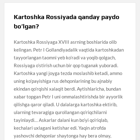
Kartoshka Rossiyada qanday paydo
bo’lgan?
Kartoshka Rossiyaga XVIII asrning boshlarida olib
kelingan. Petr I Gollandiyadalik vaqtida kartoshkadan
tayyorlangan taomni yeb ko’radi va yoqib qolgach,
Rossiyaga o’stirish uchun bir qop tuganak yuboradi.
Kartoshka yangi joyga tezda moslashib ketadi, ammo
uning ko’payishiga rus dehqonlarining bu ajnabiy
ekindan qo’rqishi xalaqit berdi. Aytishlaricha, bundan
xabar topgan Petr I uni ommalashtirishda bir ayyorlik
qilishga qaror qiladi. U dalalarga kartoshka ektirib,
ularning tevaragiga qurollangan qo’riqchilarni
tayinlaydi… Askarlar dalani kun bo’yi qo’riqlab,
kechalari uxlagani ketishar edi. Yaqin atrofda
yashovchi dehqonlar shaytonga hay bera olmay,