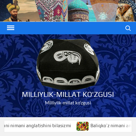
Skip
to
content
Search
MILLIYLIK-MILLAT KO'ZGUSI
Milliylik-millat ko'zgusi
 nimani anglatishini bilasizmi
Baliqko’z nimani anglatishi