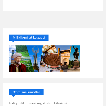
Milliylik-millat ko’zgusi
Oxirgi ma’lumotlar
Baliqchilik nimani anglatishini bilasizmi