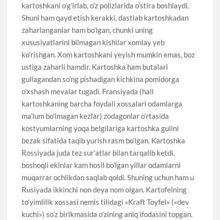
kartoshkani o’g’irlab, o’z polizlarida o’stira boshlaydi.
Shuni ham qayd etish kerakki, dastlab kartoshkadan
zaharlanganlar ham bo’lgan, chunki uning
xususiyatlarini bilmagan kishilar xomlay yeb
ko’rishgan. Xom kartoshkani yeyish mumkin emas, boz
ustiga zaharli hamdir. Kartoshka ham butalari
gullagandan so’ng pishadigan kichkina pomidorga
o’xshash mevalar tugadi. Fransiyada (hali
kartoshkaning barcha foydali xossalari odamlarga
ma’lum bo’lmagan kezlar) zodagonlar o’rtasida
kostyumlarning yoqa belgilariga kartoshka gulini
bezak sifatida taqib yurish rasm bo’lgan. Kartoshka
Rossiyada juda tez sur’atlar bilan tarqalib ketdi,
boshoqli ekinlar kam hosil bo’lgan yillar odamlarni
muqarrar ochlikdan saqlab qoldi. Shuning uchun ham u
Rusiyada ikkinchi non deya nom olgan. Kartofelning
to’yimlilik xossasi nemis tilidagi «Kraft Toyfel» («dev
kuchi») so’z birikmasida o’zining aniq ifodasini topgan.