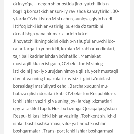
o’rin yo’q», — degan shior ostida jino- yatchilik b-n
bog’liq ko’rsatkichlar sun’- iy ravishda kamaytirildi. 80-
y.larda O’zbekiston M.si uchun, ayniqsa, qiyin bo’ldi.
Ittifoq ichki ishlar vazirligi bu erda o’z tartibini
o’rnatishga yana bir marta urinib ko’rdi.
Jinoyatchilikning oldini olish b-n shug’ullanuvchi ido-
ralar tarqatib yuboriddi, ko’plab M. rahbar xodimlari,
tajribali kadrlar ishdan bo’shatildi. Mamlakat
mustaqillikka erishgach, O’zbekiston M.sining
istiklolni jino- iy xurujdan himoya qilish, yosh mustaqil
davlat va uning fuqarolari xavfsizli- gini ta’minlash
borasidagi mas’uliyati oshdi. Barcha xuquqni mu-
hofaza qilish idoralari kabi O’zbekiston Respublika- si
ichki ishlar vazirligi va uning joy- lardagi xizmatlari
qayta tashkil topdi. Hoz. bu tizimga Qoraqalpog’iston
Respu- blikasi ichki ishlar vazirligi, Toshkent sh. Ichki
ishlar bosh boshkarmasi, vilo- yatlar ichki ishlar
boshqarmalari, Trans- port ichki ishlar boshqarmasi