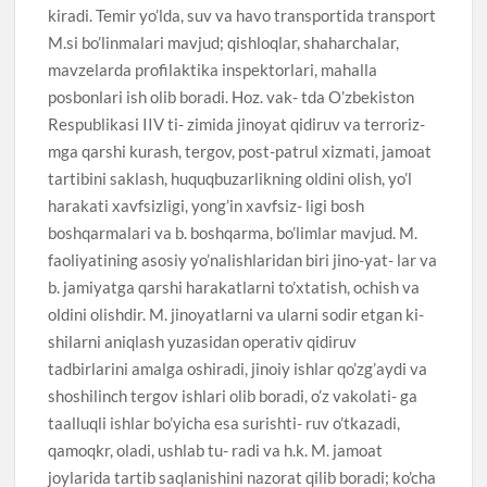
kiradi. Temir yo’lda, suv va havo transportida transport
M.si bo’linmalari mavjud; qishloqlar, shaharchalar,
mavzelarda profilaktika inspektorlari, mahalla
posbonlari ish olib boradi. Hoz. vak- tda O’zbekiston
Respublikasi IIV ti- zimida jinoyat qidiruv va terroriz-
mga qarshi kurash, tergov, post-patrul xizmati, jamoat
tartibini saklash, huquqbuzarlikning oldini olish, yo’l
harakati xavfsizligi, yong’in xavfsiz- ligi bosh
boshqarmalari va b. boshqarma, bo’limlar mavjud. M.
faoliyatining asosiy yo’nalishlaridan biri jino-yat- lar va
b. jamiyatga qarshi harakatlarni to’xtatish, ochish va
oldini olishdir. M. jinoyatlarni va ularni sodir etgan ki-
shilarni aniqlash yuzasidan operativ qidiruv
tadbirlarini amalga oshiradi, jinoiy ishlar qo’zg’aydi va
shoshilinch tergov ishlari olib boradi, o’z vakolati- ga
taalluqli ishlar bo’yicha esa surishti- ruv o’tkazadi,
qamoqkr, oladi, ushlab tu- radi va h.k. M. jamoat
joylarida tartib saqlanishini nazorat qilib boradi; ko’cha