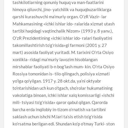
tashkilotlarning qonuniy huquq va man-faatlarini
himoya qiluvchi, jino- yatchilik va huquqbuzarliklarga
qarshi kurashuvchi ma’muriy organ. O’zR Vazir- lar
Mahkamasining «ichki ishlar ido- ralarida xizmat utash
tartibi haqidagi vaqtinchalik Nizom» (1993 y. 8 yanv.),
O’zR Prezidentining «ichki ishlar ido- ralari faoliyatini
takomillashtirish to’g’risida»gi farmoni (2001 y. 27
mart) asosida faoliyat yuritadi. M. tarixini O’rta Osiyo
xonlikla- ridagi ma’muriy lavozim hisoblangan
mirshablar faoliyati b-n bog’lash mum- kin. O’rta Osiyo
Rossiya tomonidan is- tilo qilingach, polisiya xizmati
yo’lga qo’yilgan. 1917 y. 28 okt.da, ya’ni oktyabr
to’ntarishidan uch kun o’tgach, sho’rolar hukumatining
vakolatiga binoan, ichki ishlar xalq komissarligi «ishchi
mili- tsiyasi to’g’risida» qaror qabul qilgan. Qarorda
barcha erda inqilobiy in-tizom o’rnatish va tartibni
saklash uchun ishchi M.lari ta’sis etish to’g’risida
ko’rsatma berilgan edi. Shundan ko’p o’tmay Turki- ston