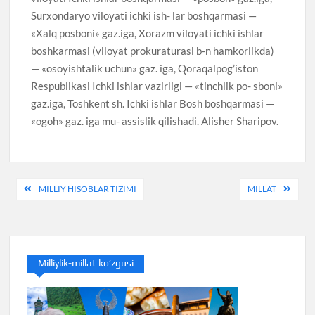
Surxondaryo viloyati ichki ish- lar boshqarmasi —
«Xalq posboni» gaz.iga, Xorazm viloyati ichki ishlar
boshkarmasi (viloyat prokuraturasi b-n hamkorlikda)
— «osoyishtalik uchun» gaz. iga, Qoraqalpog’iston
Respublikasi Ichki ishlar vazirligi — «tinchlik po- sboni»
gaz.iga, Toshkent sh. Ichki ishlar Bosh boshqarmasi —
«ogoh» gaz. iga mu- assislik qilishadi. Alisher Sharipov.
Post
MILLIY HISOBLAR TIZIMI
MILLAT
menyusi
Milliylik-millat ko’zgusi