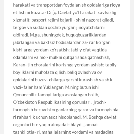
harakati va transportdan foydalanish qoidalariga rioya
etilishini kuzata- Di (q. Davlat yo’l harakati xavfsizligi
xizmati); pasport rejimi bajarili- shini nazorat qiladi,
tergov va suddan qochib yurgan jinoyatchilarni
qidiradi. M.ga, shuningdek, huquqbuzarliklardan
jabrlangan va baxtsiz hodisalardan za- rar ko’rgan
kishilarga yordam ko’rsatish; tabiiy ofat vaqtida
odamlarni va mol- mulkni qutqarishda qatnashish,
Karan- tin choralarini ko’rishga yordamlashish; tabiiy
boyliklarni muhofaza qilish, baliq ovlash va ov
qoidalarini buzuv- chilarga qarshi kurashish va sh.k.
vazi- falar ham Yuklangan. M.ning butun ishi
Qonunchilik tamoyillariga asoslangan bo’lib,
O’zbekiston Respublikasining qonunlari, ijrochi-
farmoyish beruvchi organlarning qaror va farmoyishla-
ri rahbarlik uchun asos hisoblanadi. M. Boshqa davlat
organlari b-n yaqin aloqada ishlaydi, jamoat
tashkilotla- ri, mahallalarning yordami va madadiga