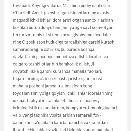
tayanadi. Keyingi yillarda M. ishida jiddiy islohotlar
o’tkazildi. Amal- ga oshirilgan islohotlarning asosiy
maqsadi ichki ishlar idoralarini o’tgan asr oxirlaridan
boshlab butun dunyo hamjamiyatiga xavf solayotgan
terrorizm, diniy ekstremizm va giyohvand moddalar-
ning O’zbekiston hududiga tarqalishiga qarshi kurash
samaradorligini oshirish, bu borada boshqa
davlatlarning huquqni muhofaza qilish idoralari va
xalqaro tashkilotlar b-n hamkorlik qilish, Ji-
noyatchilikka qarshi kurashda mahalla faollari,
fuqarolarning o’zini o’zi boshqarish organlari va
mahalla posboni jamoa tuzilmasidan keng
foydalanishni yo’lga qo’yish, ichki ishlar idoralarining
xizmat faoliyatini tashkil etishda za- monaviy
kriminalistik uskunalardan, kompyuter texnologiyalari
va b. yangi texnika vositalaridan samarali foy-
dalanishni ta’minlash kabi bir qancha vazifalardan
iborat. Ichki ishlar vazir- ligi tizimida yuqori malakali