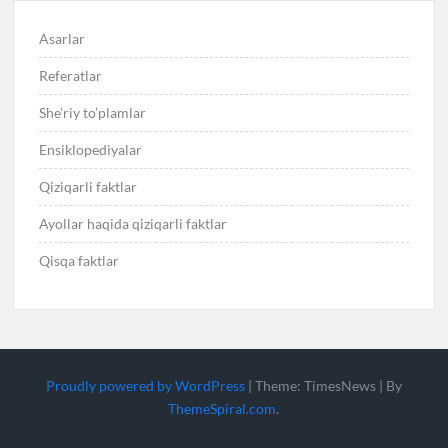
Asarlar
Referatlar
She’riy to’plamlar
Ensiklopediyalar
Qiziqarli faktlar
Ayollar haqida qiziqarli faktlar
Qisqa faktlar
Proudly powered by WordPress
|
Theme: TimesNews
|
By
ThemeSpiral.com
.