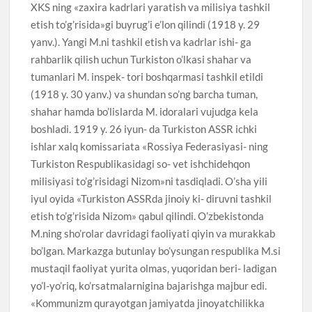
XKS ning «zaxira kadrlari yaratish va milisiya tashkil
etish to’g’risida»gi buyrug’i e’lon qilindi (1918 y. 29
yanv.). Yangi M.ni tashkil etish va kadrlar ishi- ga
rahbarlik qilish uchun Turkiston o’lkasi shahar va
tumanlari M. inspek- tori boshqarmasi tashkil etildi
(1918 y. 30 yanv.) va shundan so’ng barcha tuman,
shahar hamda bo’lislarda M. idoralari vujudga kela
boshladi. 1919 y. 26 iyun- da Turkiston ASSR ichki
ishlar xalq komissariata «Rossiya Federasiyasi- ning
Turkiston Respublikasidagi so- vet ishchidehqon
milisiyasi to’g’risidagi Nizom»ni tasdiqladi. O’sha yili
iyul oyida «Turkiston ASSRda jinoiy ki- diruvni tashkil
etish to’g’risida Nizom» qabul qilindi. O’zbekistonda
M.ning sho’rolar davridagi faoliyati qiyin va murakkab
bo’lgan. Markazga butunlay bo’ysungan respublika M.si
mustaqil faoliyat yurita olmas, yuqoridan beri- ladigan
yo’l-yo’riq, ko’rsatmalarnigina bajarishga majbur edi.
«Kommunizm qurayotgan jamiyatda jinoyatchilikka