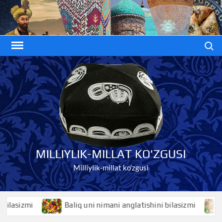
Skip
to
content
Search
MILLIYLIK-MILLAT KO'ZGUSI
Milliylik-millat ko'zgusi
mi
Baliq uni nimani anglatishini bilasizmi
Baliqk