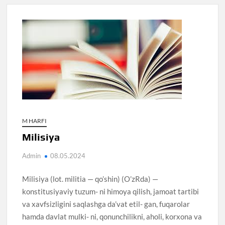
M HARFI
Milisiya
Admin
08.05.2024
Milisiya (lot. militia — qo’shin) (O’zRda) —
konstitusiyaviy tuzum- ni himoya qilish, jamoat tartibi
va xavfsizligini saqlashga da’vat etil- gan, fuqarolar
hamda davlat mulki- ni, qonunchilikni, aholi, korxona va