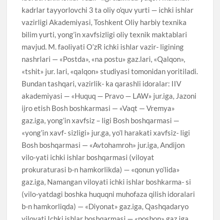
kadrlar tayyorlovchi 3 ta oliy o’quv yurti — ichki ishlar
vazirligi Akademiyasi, Toshkent Oliy harbiy texnika
bilim yurti, yong’in xavfsizligi oliy texnik maktablari
mavjud. M. faoliyati O’zR ichki ishlar vazir- ligining
nashrlari — «Postda», «na postu» gaz.lari, «Qalqon»,
«tshit» jur. lari, «qalqon» studiyasi tomonidan yoritiladi.
Bundan tashqari, vazirlik- ka qarashli idoralar: IIV
akademiyasi — «Huquq — Pravo — LAW» jur.iga, Jazoni
ijro etish Bosh boshkarmasi — «Vaqt — Vremya»
gaz.iga, yong’in xavfsiz – ligi Bosh boshqarmasi —
«yong’in xavf- sizligi» jur.ga, yo’l harakati xavfsiz- ligi
Bosh boshqarmasi — «Avtohamroh» jur.iga, Andijon
vilo-yati ichki ishlar boshqarmasi (viloyat
prokuraturasi b-n hamkorlikda) — «qonun yo’lida»
gaz.iga, Namangan viloyati ichki ishlar boshkarma- si
(vilo-yatdagi boshka huquqni muhofaza qilish idoralari
b-n hamkorliqda) — «Diyonat» gaz.iga, Qashqadaryo
viloyati Ichki ishlar boshqarmasi — «posbon» gaz.iga,