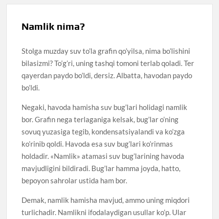
Namlik nima?
Stolga muzday suv to’la grafin qo’yilsa, nima bo’lishini
bilasizmi? To’g’ri, uning tashqi tomoni terlab qoladi. Ter
qayerdan paydo bo’ldi, dersiz. Albatta, havodan paydo
bo’ldi.
Negaki, havoda hamisha suv bug’lari holidagi namlik
bor. Grafin nega terlaganiga kelsak, bug’lar o’ning
sovuq yuzasiga tegib, kondensatsiyalandi va ko’zga
ko’rinib qoldi. Havoda esa suv bug’lari ko’rinmas
holdadir. «Namlik» atamasi suv bug’larining havoda
mavjudligini bildiradi. Bug’lar hamma joyda, hatto,
bepoyon sahrolar ustida ham bor.
Demak, namlik hamisha mavjud, ammo uning miqdori
turlichadir. Namlikni ifodalaydigan usullar ko’p. Ular