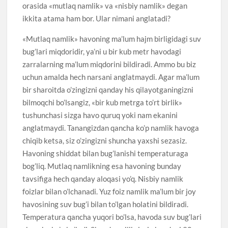
orasida «mutlaq namlik» va «nisbiy namlik» degan
ikkita atama ham bor. Ular nimani anglatadi?
«Mutlaq namlik» havoning ma’lum hajm birligidagi suv
bug’lari miqdoridir, ya’ni u bir kub metr havodagi
zarralarning ma’lum miqdorini bildiradi. Ammo bu biz
uchun amalda hech narsani anglatmaydi. Agar ma’lum
bir sharoitda o’zingizni qanday his qilayotganingizni
bilmoqchi bo’lsangiz, «bir kub metrga to’rt birlik»
tushunchasi sizga havo quruq yoki nam ekanini
anglatmaydi. Tanangizdan qancha ko’p namlik havoga
chiqib ketsa, siz o’zingizni shuncha yaxshi sezasiz.
Havoning shiddat bilan bug’lanishi temperaturaga
bog’liq. Mutlaq namlikning esa havoning bunday
tavsifiga hech qanday aloqasi yo’q. Nisbiy namlik
foizlar bilan o’lchanadi. Yuz foiz namlik ma’lum bir joy
havosining suv bug’i bilan to’lgan holatini bildiradi.
Temperatura qancha yuqori bo’lsa, havoda suv bug’lari