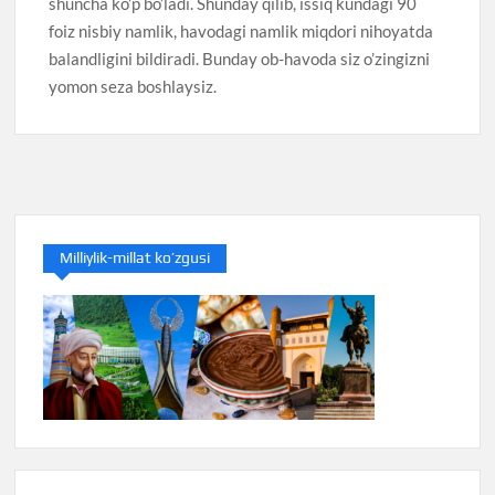
shuncha ko’p bo’ladi. Shunday qilib, issiq kundagi 90
foiz nisbiy namlik, havodagi namlik miqdori nihoyatda
balandligini bildiradi. Bunday ob-havoda siz o’zingizni
yomon seza boshlaysiz.
Milliylik-millat ko’zgusi