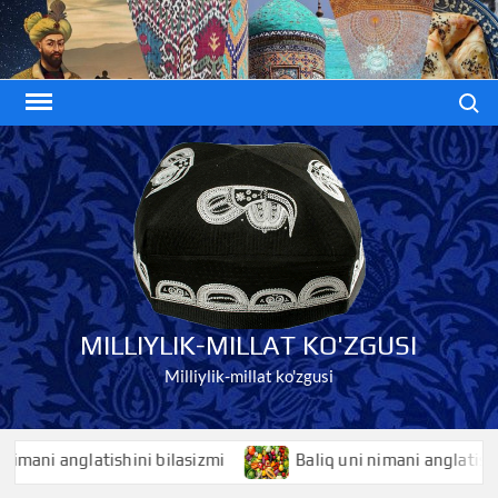
Skip
to
content
Search
MILLIYLIK-MILLAT KO'ZGUSI
Milliylik-millat ko'zgusi
ni anglatishini bilasizmi
Baliq uni nimani anglatishini bi