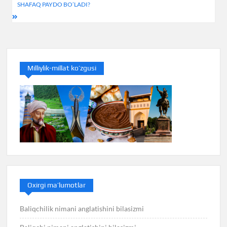
SHAFAQ PAYDO BO’LADI?
Milliylik-millat ko’zgusi
Oxirgi ma’lumotlar
Baliqchilik nimani anglatishini bilasizmi